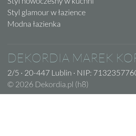
Styl nowoczesny w kuchni
Styl glamour w łazience
Modna łazienka
DEKORDIA MAREK KO
2/5
·
20-447 Lublin
·
NIP: 713235776
© 2026 Dekordia.pl (h8)