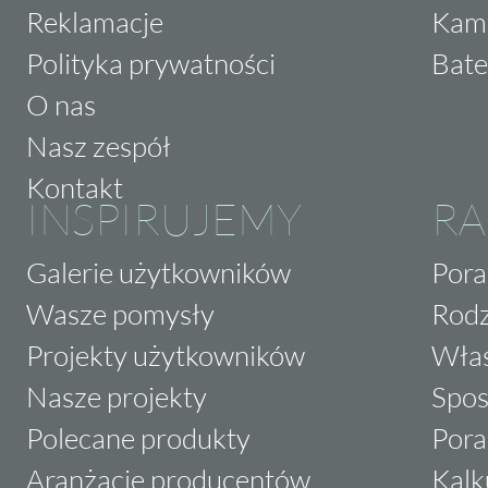
Reklamacje
Kam
Polityka prywatności
Bate
O nas
Nasz zespół
Kontakt
INSPIRUJEMY
RA
Galerie użytkowników
Pora
Wasze pomysły
Rodz
Projekty użytkowników
Właś
Nasze projekty
Spos
Polecane produkty
Pora
Aranżacje producentów
Kalk