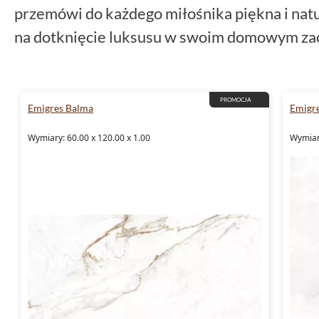
przemówi do każdego miłośnika piękna i nat
na dotknięcie luksusu w swoim domowym zac
łączą w sobie harmonię klasycznych form z
aranżacji wnętrz.
PROMOCJA
Emigres Balma
Emigr
Nieprzemijająca klasyka: płytk
Wymiary: 60.00 x 120.00 x 1.00
Wymiar
Każda przestrzeń wzbogacona o
płytki 80x8
60x120
z kolekcji
Emigres Balma
, zyskuje 
płytki, dostępne w różnorodnych formatach,
indywidualnych i niepowtarzalnych kompozycj
każdego wnętrza.
Płytki Emigres Balma: wytrzym