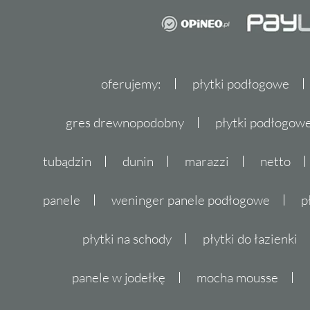
oferujemy:
płytki podłogowe
gres drewnopodobny
płytki podłogo
tubądzin
dunin
marazzi
netto
panele
weninger panele podłogowe
p
płytki na schody
płytki do łazienki
panele w jodełkę
mocha mousse