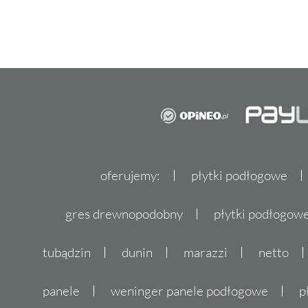
oferujemy:
płytki podłogowe
gres drewnopodobny
płytki podłogo
tubądzin
dunin
marazzi
netto
panele
weninger panele podłogowe
p