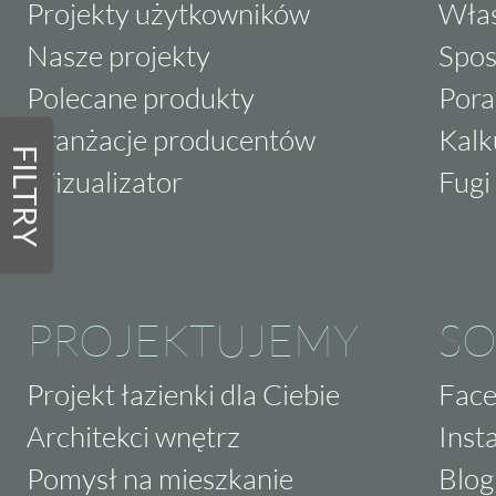
Projekty użytkowników
Właś
Nasze projekty
Spos
Polecane produkty
Pora
Aranżacje producentów
Kalk
FILTRY
Wizualizator
Fugi 
PROJEKTUJEMY
SO
Projekt łazienki dla Ciebie
Fac
Architekci wnętrz
Inst
Pomysł na mieszkanie
Blog