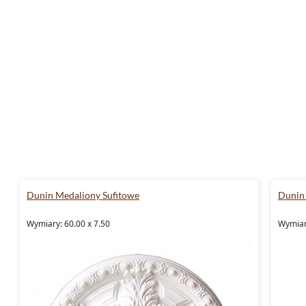
Dunin Medaliony Sufitowe
Dunin
Wymiary: 60.00 x 7.50
Wymiary