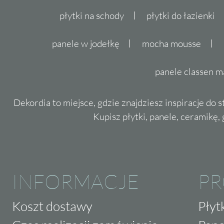
płytki na schody
płytki do łazienki
panele w jodełkę
mocha mousse
panele classen m
Dekordia to miejsce, gdzie znajdziesz inspiracje do 
Kupisz płytki, panele, ceramikę, g
INFORMACJE
P
Koszt dostawy
Płyt