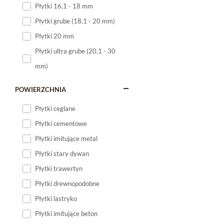
Płytki 16,1 - 18 mm
Płytki 120x60
Płytki grube (18,1 - 20 mm)
Płytki 75x75
Płytki 20 mm
Płytki 80x80
Płytki ultra grube (20,1 - 30
Płytki 90x90
mm)
Płytki 120x120
Płytki małe
POWIERZCHNIA
Płytki duże
Płytki ceglane
Płytki wielkoformatowe
Płytki cementowe
Płytki imitujące metal
Płytki stary dywan
Płytki trawertyn
Płytki drewnopodobne
Płytki lastryko
Płytki imitujące beton