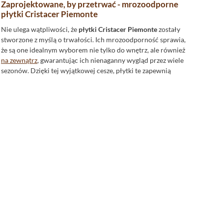
Zaprojektowane, by przetrwać - mrozoodporne
płytki Cristacer Piemonte
Nie ulega wątpliwości, że
płytki Cristacer Piemonte
zostały
stworzone z myślą o trwałości. Ich mrozoodporność sprawia,
że są one idealnym wyborem nie tylko do wnętrz, ale również
na zewnątrz
, gwarantując ich nienaganny wygląd przez wiele
sezonów. Dzięki tej wyjątkowej cesze, płytki te zapewnią
bezproblemowe użytkowanie zarówno w chłodne zimowe
miesiące, jak i w trakcie letnich upałów.
Niezwykła precyzja - rektyfikowane płytki o
formacie 59,2x59,2
Płytka
Cristacer Piemonte
w formacie 59,2x59,2 to nie tylko
imponujący rozmiar, ale także wyjątkowa precyzja
wykonania. Każda płytka jest
rektyfikowana
, co oznacza, że
krawędzie są idealnie proste i umożliwiają montaż z
minimalną szerokością fugi. To detal, który ma ogromne
znaczenie dla estetycznego wykończenia Twojej podłogi.
Precyzyjne krawędzie tworzą spójną, prawie niewidoczną
powierzchnię, podnosząc wizualną jakość i elegancję
pomieszczenia.