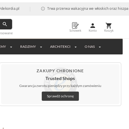
|
a.pl
Trwa przerwa wakacyjna we włoskich oraz hiszpańskich f
Schowek
Konto
Koszyk
ansowane
EMY
RADZIMY
ARCHITEKCI
O NAS
ZAKUPY CHRONIONE
Trusted Shops
Gwarancja zwrotu pieniędzy przy każdym zamówieniu
Sprawdź ochronę