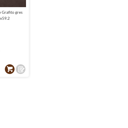
 Grafito gres
2x59.2
²