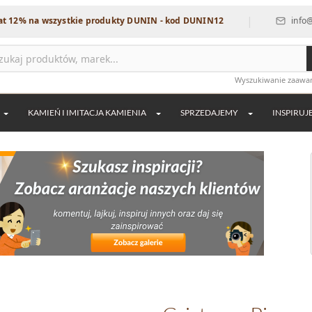
|
na wszystkie produkty DUNIN - kod DUNIN12
info@dekordi
Wyszukiwanie zaaw
KAMIEŃ I IMITACJA KAMIENIA
SPRZEDAJEMY
INSPIRUJ