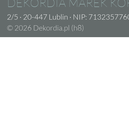
DEKORDIA MAREK KO
2/5
·
20-447 Lublin
·
NIP: 713235776
© 2026 Dekordia.pl (h8)