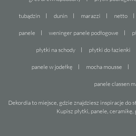
tubądzin
dunin
marazzi
netto
panele
weninger panele podłogowe
p
płytki na schody
płytki do łazienki
panele w jodełkę
mocha mousse
panele classen m
Dekordia to miejsce, gdzie znajdziesz inspiracje do 
Kupisz płytki, panele, ceramikę, g