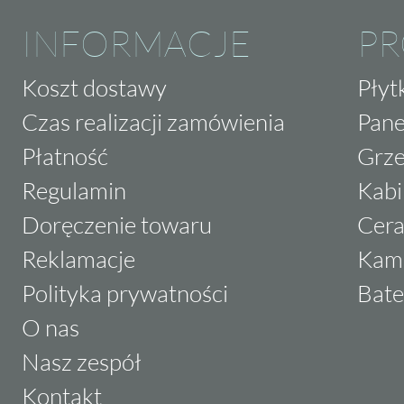
INFORMACJE
P
Koszt dostawy
Płyt
Czas realizacji zamówienia
Pane
Płatność
Grze
Regulamin
Kabi
Doręczenie towaru
Cera
Reklamacje
Kam
Polityka prywatności
Bate
O nas
Nasz zespół
Kontakt