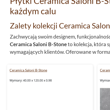
Płytki Ceramica Saloni B-S
każdym calu
Zalety kolekcji Ceramica Salo
Zachwycają swoim designem, funkcjonalności
Ceramica Saloni B-Stone
to kolekcja, która 
wymagających klientów. Oferowane w form
90x90
, stanowią doskonałe rozwiązanie dla
niebanalnych rozwiązań do swojego domu. Dz
Ceramica Saloni B-Stone
Cerami
gresu
w procesie produkcji,
płytki
te są
mroz
Wymiary: 40.00 x 120.00 x 0.98
Wymiary
czyni je odpornymi na różnego rodzaju uszk
Ceramica Saloni B-Stone - pły
pomieszczenia