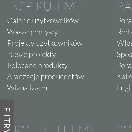
INSPIRUJEMY
RA
Galerie użytkowników
Pora
Wasze pomysły
Rodz
Projekty użytkowników
Właś
Nasze projekty
Spos
Polecane produkty
Pora
Aranżacje producentów
Kalk
Wizualizator
Fugi 
FILTRY
PROJEKTUJEMY
SO