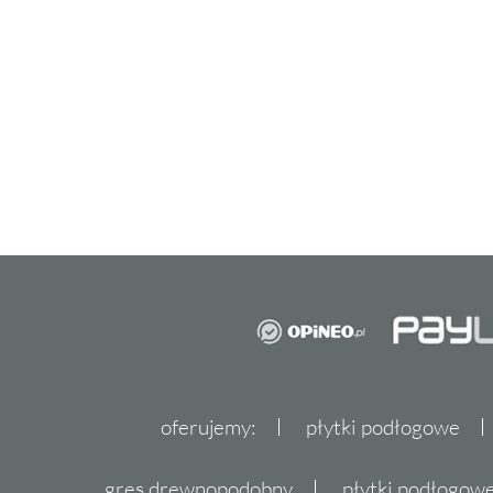
oferujemy:
płytki podłogowe
gres drewnopodobny
płytki podłogo