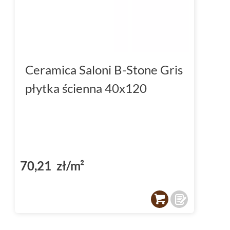
Materiał:
glazura
, gres
Mrozoodporne i rektyfikowane
Kolekcja płytek podłogowych i ściennyc
Wykończenie powierzchni:
matowe
Ceramica Saloni B-Stone Gris
Płytki antypoślizgowe
: R9, R11
płytka ścienna 40x120
Nie czekaj, sprawdź już dziś ofertę płytek C
stronie dekordia.pl!
70,21 zł/m²