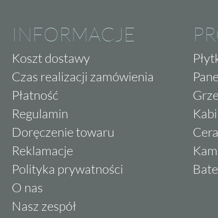
INFORMACJE
P
Koszt dostawy
Płyt
Czas realizacji zamówienia
Pane
Płatność
Grze
Regulamin
Kabi
Doręczenie towaru
Cera
Reklamacje
Kam
Polityka prywatności
Bate
O nas
Nasz zespół