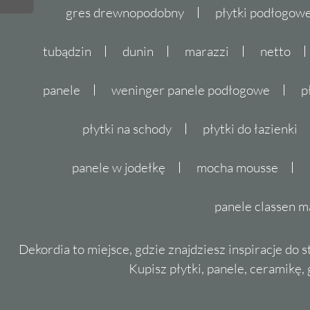
gres drewnopodobny
płytki podłogo
tubądzin
dunin
marazzi
netto
panele
weninger panele podłogowe
p
płytki na schody
płytki do łazienki
panele w jodełkę
mocha mousse
panele classen m
Dekordia to miejsce, gdzie znajdziesz inspiracje do 
Kupisz płytki, panele, ceramikę, g