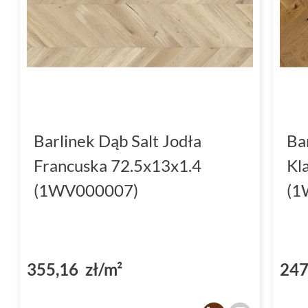
wyjątkowego charakteru i staje się oazą spok
Technologia mocowania dla ka
Każda deska z kolekcji Pure Classico Line j
systemy montażu, takie jak Barclick OptiLock
Barclick 5GC, które gwarantują łatwość instala
Barlinek Dąb Salt Jodła
Ba
Tradycjonaliści docenią też system T&G (pió
Francuska 72.5x13x1.4
Kl
który jest sprawdzonym sposobem na uzyskan
(1WV000007)
(1
OptiLock i pióro-wpust to synonimy rzetelno
podłoga będzie służyła przez długie lata.
Kolekcja Pure Classico Line - 
355,16 zł/m²
247
technologię