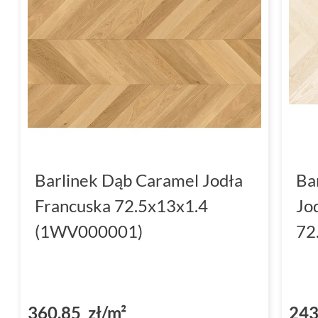
Barlinek Dąb Caramel Jodła
Ba
Francuska 72.5x13x1.4
Jo
(1WV000001)
72
360,85 zł/m²
243