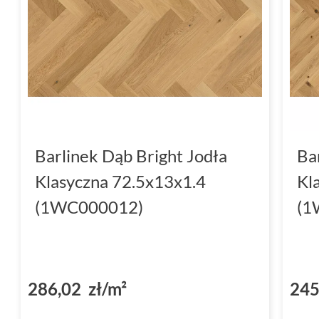
Barlinek Dąb Bright Jodła
Ba
Klasyczna 72.5x13x1.4
Kl
(1WC000012)
(1
286,02 zł/m²
245