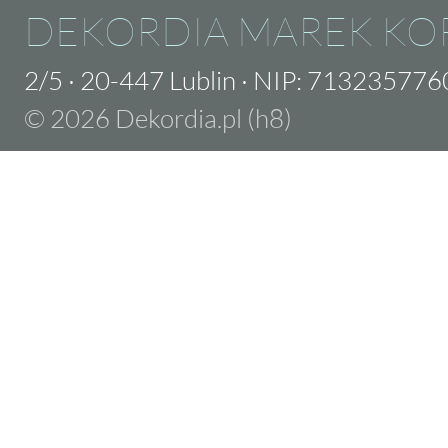
DEKORDIA MAREK KO
2/5
·
20-447 Lublin
·
NIP: 713235776
© 2026 Dekordia.pl (h8)