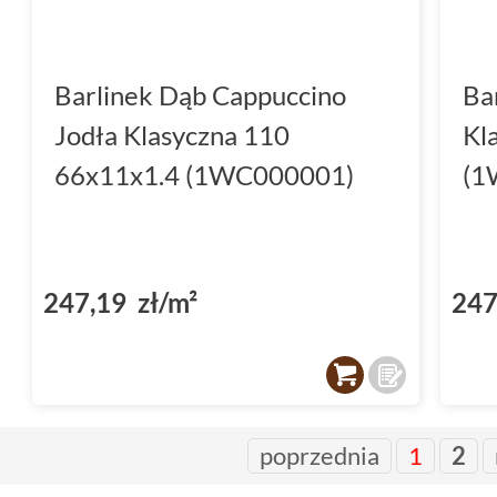
Barlinek Dąb Cappuccino
Ba
Jodła Klasyczna 110
Kl
66x11x1.4 (1WC000001)
(1
247,19 zł/m²
247
poprzednia
1
2