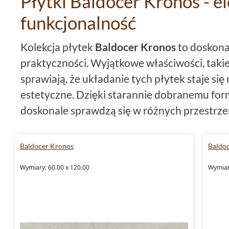
Płytki Baldocer Kronos - el
funkcjonalność
Kolekcja płytek
Baldocer Kronos
to doskonał
praktyczności. Wyjątkowe właściwości, takie
sprawiają, że układanie tych płytek staje się n
estetyczne. Dzięki starannie dobranemu fo
doskonale sprawdzą się w różnych przestrzen
nowoczesny wygląd. Dominującym kolorem te
szary, który wprowadza elegancję do każdeg
Baldocer Kronos
Baldo
Płytki wykonane są z wysokiej jakości
gresu
,
Wymiary: 60.00 x 120.00
Wymiar
oraz odporność na różnorodne warunki atmo
właściwościom mrozoodporności,
płytki Ba
wyborem zarówno do wnętrz, jak i
na zewną