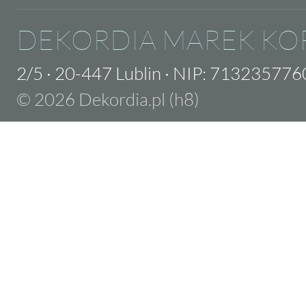
DEKORDIA MAREK KO
2/5
·
20-447 Lublin
·
NIP: 713235776
© 2026 Dekordia.pl (h8)