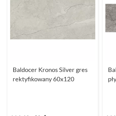
powierzchni nadaje im subtelnego charakteru
elementem dekoracyjnym.
Płytki do łazienki - funkcjonal
Łazienka to miejsce, w którym estetyka powin
funkcjonalnością. Kolekcja płytek
Baldocer 
wymagania. Wykończenie powierzchni w macie
prezentują się elegancko, ale również są łat
Dzięki antypoślizgowym właściwościom ozna
Baldocer Kronos Silver gres
Ba
gwarantują bezpieczeństwo użytkowania, co 
rektyfikowany 60x120
pł
pomieszczeniach narażonych na kontakt z w
Format 60x120 pozwala na tworzenie nowocz
optycznie powiększają przestrzeń, co jest k
Dodatkowo, wysoka klasa 4 ścieralności spra