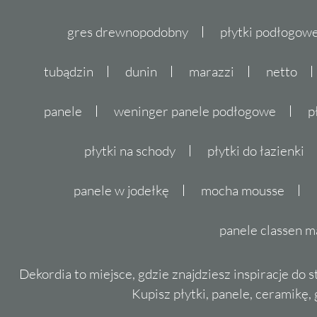
gres drewnopodobny
płytki podłogo
tubądzin
dunin
marazzi
netto
panele
weninger panele podłogowe
p
płytki na schody
płytki do łazienki
panele w jodełkę
mocha mousse
panele classen m
Dekordia to miejsce, gdzie znajdziesz inspiracje do 
Kupisz płytki, panele, ceramikę, g