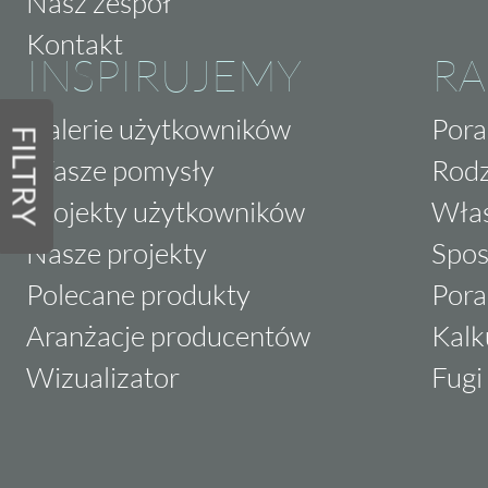
Nasz zespół
Kontakt
INSPIRUJEMY
RA
Galerie użytkowników
Pora
FILTRY
Wasze pomysły
Rodz
Projekty użytkowników
Właś
Nasze projekty
Spos
Polecane produkty
Pora
Aranżacje producentów
Kalk
Wizualizator
Fugi 