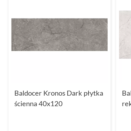
Kolekcja Kronos to tylko jeden z przykładów
potrafi dostarczyć produkty, które spełniaj
wymagających klientów. Od kuchni, przez łazi
oferuje kompleksowe rozwiązania, które w
wyjątkowy styl i komfort.
Baldocer Kronos Dark płytka
Ba
ścienna 40x120
re