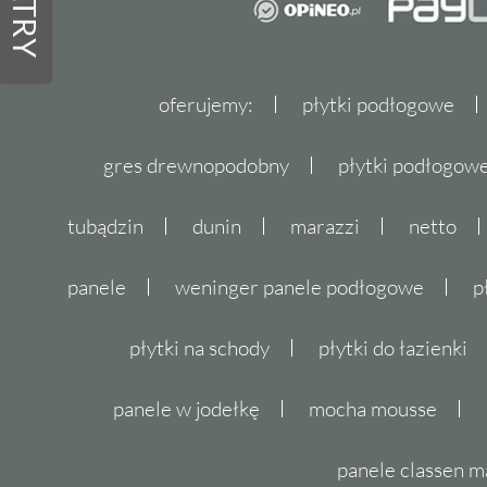
FILTRY
oferujemy:
płytki podłogowe
gres drewnopodobny
płytki podłogo
tubądzin
dunin
marazzi
netto
panele
weninger panele podłogowe
p
płytki na schody
płytki do łazienki
panele w jodełkę
mocha mousse
panele classen m