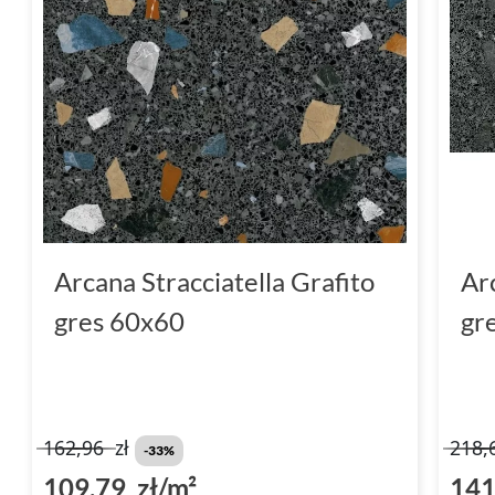
Arcana Stracciatella Grafito
Ar
gres 60x60
gr
162,96
zł
218,
-33%
109,79 zł/m²
141