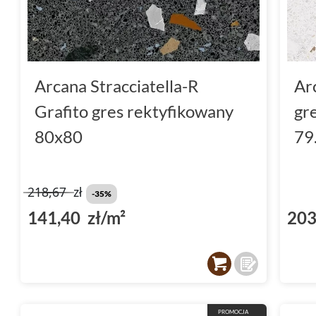
Arcana Stracciatella-R
Ar
Grafito gres rektyfikowany
gr
80x80
79
218,67
zł
-35%
141,40 zł/m²
203
PROMOCJA