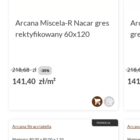
Arcana Miscela-R Nacar gres
Ar
rektyfikowany 60x120
gr
218,68
zł
218,
-35%
141,40 zł/m²
141
PROMOCJA
Arcana Stracciatella
Arcana
Wymiary: 80.00 x 80.00 x 1.50
Wymiar