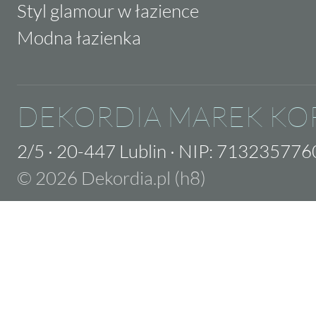
Styl glamour w łazience
Modna łazienka
DEKORDIA MAREK KO
2/5
·
20-447 Lublin
·
NIP: 713235776
© 2026 Dekordia.pl (h8)