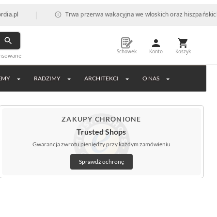
|
Trwa przerwa wakacyjna we włoskich oraz hiszpańskich fabryk
Schowek
Konto
Koszyk
ansowane
EMY
RADZIMY
ARCHITEKCI
O NAS
ZAKUPY CHRONIONE
Trusted Shops
Gwarancja zwrotu pieniędzy przy każdym zamówieniu
Sprawdź ochronę