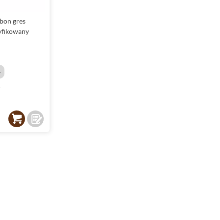
bon gres
yfikowany
%
²