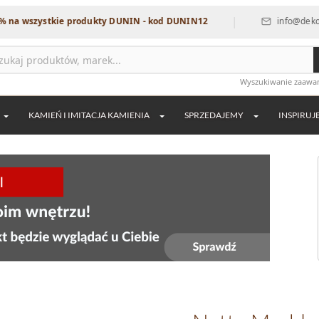
|
zystkie produkty DUNIN - kod DUNIN12
info@dekordia.pl
Wyszukiwanie zaaw
KAMIEŃ I IMITACJA KAMIENIA
SPRZEDAJEMY
INSPIRUJ