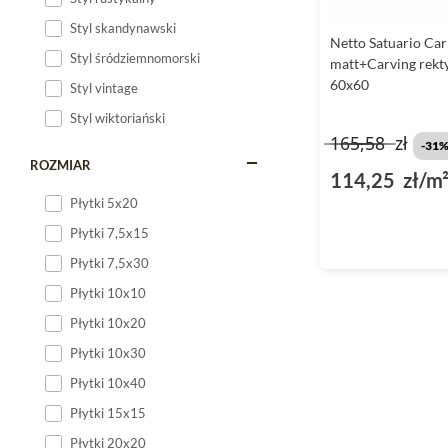
Styl skandynawski
Netto Satuario Car
Styl śródziemnomorski
matt+Carving rekt
60x60
Styl vintage
Styl wiktoriański
165,58
zł
-31
ROZMIAR
114,25 zł/m
Płytki 5x20
Płytki 7,5x15
Płytki 7,5x30
Płytki 10x10
Płytki 10x20
Płytki 10x30
Płytki 10x40
Płytki 15x15
Płytki 20x20