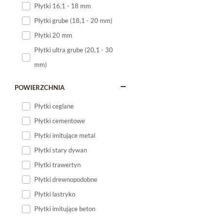
Płytki 16,1 - 18 mm
Płytki 120x60
Płytki grube (18,1 - 20 mm)
Płytki 75x75
Płytki 20 mm
Płytki 80x80
Płytki ultra grube (20,1 - 30
Płytki 90x90
mm)
Płytki 120x120
Płytki małe
POWIERZCHNIA
Płytki duże
Płytki ceglane
Płytki wielkoformatowe
Płytki cementowe
Płytki imitujące metal
Płytki stary dywan
Płytki trawertyn
Płytki drewnopodobne
Płytki lastryko
Płytki imitujące beton