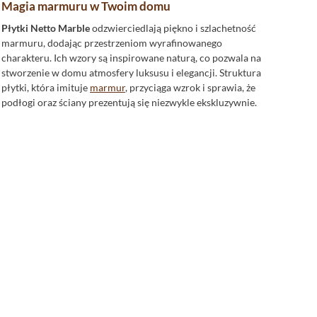
Magia marmuru w Twoim domu
Płytki Netto Marble
odzwierciedlają piękno i szlachetność
marmuru, dodając przestrzeniom wyrafinowanego
charakteru. Ich wzory są inspirowane naturą, co pozwala na
stworzenie w domu atmosfery luksusu i elegancji. Struktura
płytki, która imituje
marmur
, przyciąga wzrok i sprawia, że
podłogi oraz ściany prezentują się niezwykle ekskluzywnie.
Wszechstronne formaty dla każdego wnętrza
Kolekcja
Netto Marble
oferuje różnorodne formaty płytek,
takie jak
płytki 30x60
, płytki 3x60,
płytki 60x60
oraz
płytki
60x120
. Te
prostokątne
kształty pozwalają na elastyczne
dopasowanie do różnorodnych przestrzeni, niezależnie od
ich wielkości i przeznaczenia.
Harmonia barw dla wyjątkowej atmosfery
Dominujące kolory w kolekcji
Netto Marble
to klasyczne
szary i ponadczasowy biały, które stanowią idealne tło dla
dowolnej aranżacji. Płytki te doskonale komponują się z
różnorodnymi kolorami mebli i dodatków, pozwalając na