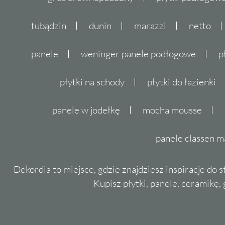
Struktura płytki
tubądzin
dunin
marazzi
netto
Płytki z kolekcji IPC Ceramic Super White c
strukturą. Dzięki temu doskonale komponują s
panele
weninger panele podłogowe
p
kolorami wnętrz, tworząc spójną i harmonijną
płytki na schody
płytki do łazienki
Zapraszamy do zapoznania się z pełną ofertą
White na naszej stronie dekordia.pl. Gwaran
panele w jodełkę
mocha mousse
Państwo idealne rozwiązanie do swojego wnę
panele classen m
Dekordia to miejsce, gdzie znajdziesz inspiracje do 
Kupisz płytki, panele, ceramikę, g