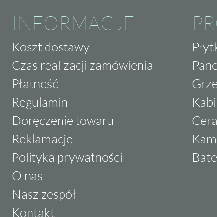
INFORMACJE
P
Koszt dostawy
Płyt
Czas realizacji zamówienia
Pane
Płatność
Grze
Regulamin
Kabi
Doręczenie towaru
Cera
Reklamacje
Kam
Polityka prywatności
Bate
O nas
Nasz zespół
Kontakt