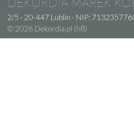
DEKORDIA MAREK KO
2/5
·
20-447 Lublin
·
NIP: 713235776
© 2026 Dekordia.pl (h8)