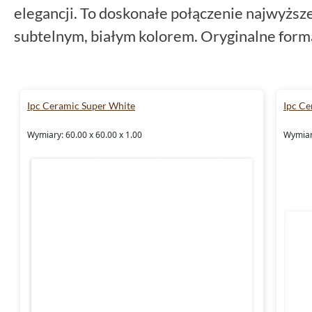
elegancji. To doskonałe połączenie najwyższe
subtelnym, białym kolorem. Oryginalne form
60x120 sprawiają, że są one idealnym wybo
charakterze i rozmiarze.
Ipc Ceramic Super White
Ipc Ce
Płytki do łazienki
Wymiary: 60.00 x 60.00 x 1.00
Wymiary
Płytki IPC Ceramic Super White
doskonale 
łazience. Ich biały kolor wprowadza do wnętr
polerowane wykończenie dodaje niepowtarzal
swojej mrozoodporności, doskonale sprawdz
ogrzewania.
Płytki do kuchni