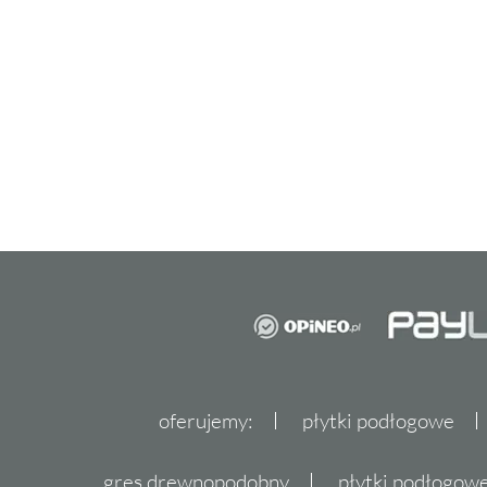
i 60x120. Prostokątny i kwadratowy kształt 
różnorodnych układów i wzorów
na ścianach
Rodzaj materiału
Płytki IPC Ceramic
Super White wykonane s
materiał jest niezwykle trwały i odporny na 
sprawia, że
płytki
te będą służyły przez wiele 
Wykończenie powierzchni
Kolekcja płytek IPC Ceramic Super White ch
wykończeniem powierzchni. Ta technika nad
oferujemy:
płytki podłogowe
blasku i elegancji, co dodatkowo podkreśla ic
gres drewnopodobny
płytki podłogo