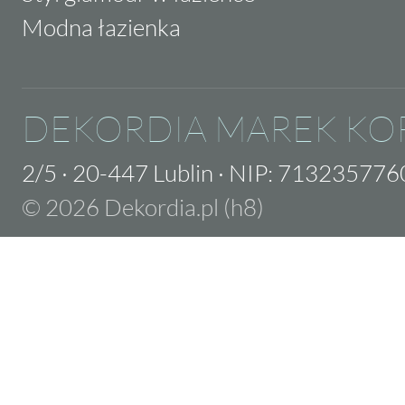
Modna łazienka
DEKORDIA MAREK KO
2/5
·
20-447 Lublin
·
NIP: 713235776
© 2026 Dekordia.pl (h8)