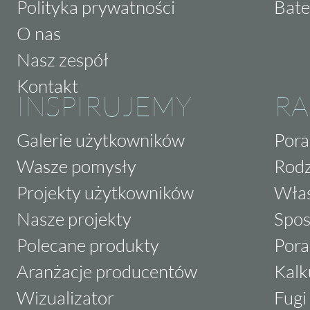
Polityka prywatności
Bate
O nas
Nasz zespół
Kontakt
INSPIRUJEMY
RA
Galerie użytkowników
Pora
Wasze pomysły
Rodz
Projekty użytkowników
Właś
Nasze projekty
Spos
Polecane produkty
Pora
Aranżacje producentów
Kalk
Wizualizator
Fugi 