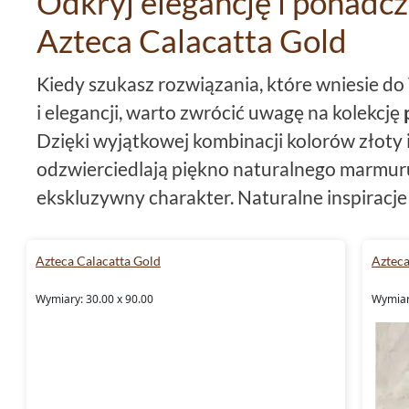
Odkryj elegancję i ponadcz
Azteca Calacatta Gold
Kiedy szukasz rozwiązania, które wniesie d
i elegancji, warto zwrócić uwagę na kolekcję
Dzięki wyjątkowej kombinacji kolorów złoty 
odzwierciedlają piękno naturalnego marmuru
ekskluzywny charakter. Naturalne inspiracje 
która idealnie odnajdzie się w każdym wnętr
Azteca Calacatta Gold
Azteca
Wszechstronne zastosowanie
Wymiary: 30.00 x 90.00
Wymiar
Kolekcja
Azteca Calacatta Gold
to nie tylko
ale również kolekcja płytek ściennych, co sp
wyborem zarówno
do salonu
,
kuchni
, jak i
ła
różnorodnych formatach, od płytki 52x60, 