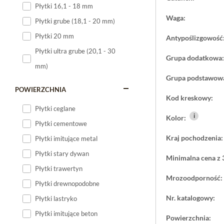
Płytki 16,1 - 18 mm
Płytki 120x60
Waga:
Płytki grube (18,1 - 20 mm)
Płytki 75x75
Płytki 20 mm
Antypoślizgowość
Płytki 80x80
Płytki ultra grube (20,1 - 30
Grupa dodatkowa:
Płytki 90x90
mm)
Płytki 120x120
Grupa podstawow
Płytki małe
POWIERZCHNIA
Kod kreskowy:
Płytki duże
Płytki ceglane
i
Kolor:
Płytki wielkoformatowe
Płytki cementowe
Kraj pochodzenia:
Płytki imitujące metal
Płytki stary dywan
Minimalna cena z 
Płytki trawertyn
Mrozoodporność:
Płytki drewnopodobne
Nr. katalogowy:
Płytki lastryko
Płytki imitujące beton
Powierzchnia: