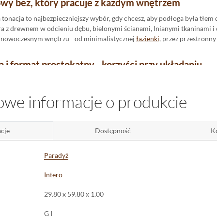
wy beż, który pracuje z każdym wnętrzem
 tonacja to najbezpieczniejszy wybór, gdy chcesz, aby podłoga była tłem d
a z drewnem w odcieniu dębu, bielonymi ścianami, lnianymi tkaninami i 
 i nowoczesnym wnętrzu - od minimalistycznej
łazienki
, przez przestronn
a i format prostokątny - korzyści przy układaniu
bione krawędzie płytek Intero Beige pozwalają zestawiać je blisko siebie, 
płynnie i spokojnie. Prostokątny format 29,8x59,8 daje swobodę w aranż
we informacje o produkcie
izualnie wydłużając korytarz lub podnosząc wysokość pomieszczenia.
dzi się gres Intero Beige - zastosowanie
cje
Dostępność
K
 R10 sprawia, że płytka jest bezpiecznym wyborem tam, gdzie stopa częs
hni
, łazience czy przy wejściu do domu. Mrozoodporność otwiera dodatk
Paradyż
e czy zadaszonym podjeździe, zachowując spójną estetykę między wnętrzem 
a rzecz całej aranżacji przez długie lata, Intero Beige gres mat rektyfik
Intero
29.80 x 59.80 x 1.00
G I