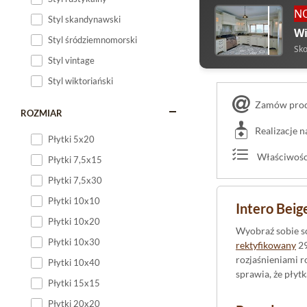
N
Styl skandynawski
Wi
Styl śródziemnomorski
Sko
Styl vintage
Styl wiktoriański
Zamów produ
ROZMIAR
Realizacje 
Płytki 5x20
Właściwości
Płytki 7,5x15
Płytki 7,5x30
Płytki 10x10
Intero Beig
Płytki 10x20
Wyobraź sobie sc
Płytki 10x30
rektyfikowany
29
rozjaśnieniami 
Płytki 10x40
sprawia, że płyt
Płytki 15x15
Płytki 20x20