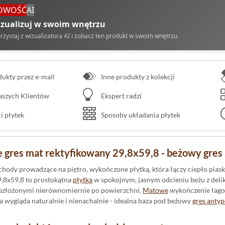
OWOŚĆ
AI
zualizuj w swoim wnętrzu
rzystaj z wizualizatora AI i zobacz ten produkt w swoim wnętrzu
kty przez e-mail
Inne produkty z kolekcji
naszych Klientów
Ekspert radzi
 płytek
Sposoby układania płytek
e gres mat rektyfikowany 29,8x59,8 - beżowy gres
hody prowadzące na piętro, wykończone płytką, która łączy ciepło pias
,8x59,8 to prostokątna
płytka
w spokojnym, jasnym odcieniu beżu z deli
rozłożonymi nierównomiernie po powierzchni.
Matowe
wykończenie łagod
ka wygląda naturalnie i nienachalnie - idealna baza pod beżowy
gres anty