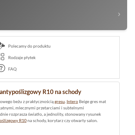
›
Polecamy do produktu
Rodzaje płytek
FAQ
 antypoślizgowy R10 na schody
kowego beżu z praktycznością
gresu
.
Intero
Beige gres mat
katnymi, mlecznymi przetarciami i subtelnymi
nie rozprasza światło, a jednolity, stonowany rysunek
poślizgowy R10
na schody, korytarz czy otwarty salon.