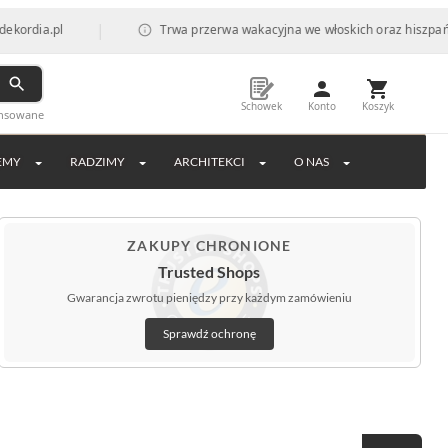
|
l
Trwa przerwa wakacyjna we włoskich oraz hiszpańskich fabr
Schowek
Konto
Koszyk
ansowane
EMY
RADZIMY
ARCHITEKCI
O NAS
ZAKUPY CHRONIONE
Trusted Shops
Gwarancja zwrotu pieniędzy przy każdym zamówieniu
Sprawdź ochronę