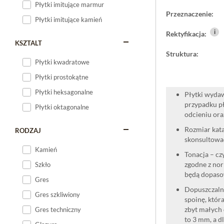
Płytki imitujące marmur
Przeznaczenie:
Płytki imitujące kamień
i
Rektyfikacja:
KSZTALT
Struktura:
Płytki kwadratowe
Płytki prostokątne
Płytki heksagonalne
Płytki wydaw
przypadku pł
Płytki oktagonalne
odcieniu oraz
Rozmiar kata
RODZAJ
skonsultować
Kamień
Tonacja – cz
zgodne z nor
Szkło
będą dopaso
Gres
Dopuszczalne
Gres szkliwiony
spoinę, która
zbyt małych 
Gres techniczny
to 3 mm, a d