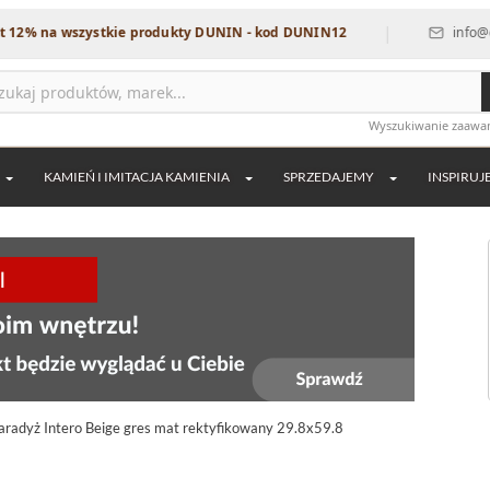
|
wszystkie produkty DUNIN - kod DUNIN12
info@dekordia.p
Wyszukiwanie zaaw
KAMIEŃ I IMITACJA KAMIENIA
SPRZEDAJEMY
INSPIRUJ
aradyż Intero Beige gres mat rektyfikowany 29.8x59.8