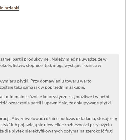
do łazienki
samej partii produkcyjnej. Należy mieć na uwadze, że w
oły, listwy, stopnice itp.), mogą wystąpić różnice w
 wymiaru płytki. Przy domawianiu towaru warto
ozostaje taka sama jak w poprzednim zakupie.
wet minimalne różnice kolorystyczne są możliwe i w pełni
ć oznaczenia partii i upewnić się, że dokupywane płytki
acji. Aby zniwelować różnice podczas układania, stosuje się
a styk” lub pojawiają się niewielkie rozbieżności przy użyciu
że dla płytek nierektyfikowanych optymalna szerokość fugi