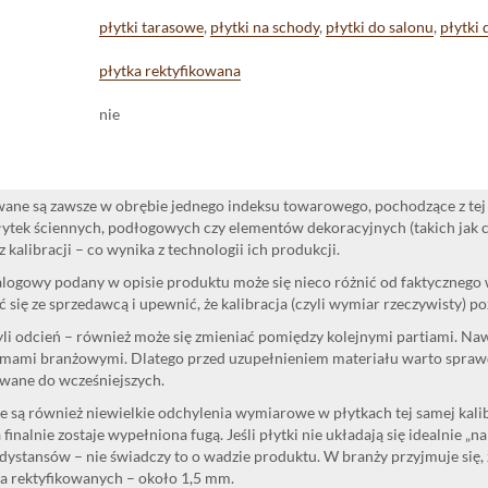
płytki tarasowe
,
płytki na schody
,
płytki do salonu
,
płytki 
płytka rektyfikowana
nie
ane są zawsze w obrębie jednego indeksu towarowego, pochodzące z tej 
ytek ściennych, podłogowych czy elementów dekoracyjnych (takich jak cok
 kalibracji – co wynika z technologii ich produkcji.
logowy podany w opisie produktu może się nieco różnić od faktycznego
 się ze sprzedawcą i upewnić, że kalibracja (czyli wymiar rzeczywisty) p
yli odcień – również może się zmieniać pomiędzy kolejnymi partiami. Na
mami branżowymi. Dlatego przed uzupełnieniem materiału warto sprawdzi
wane do wcześniejszych.
 są również niewielkie odchylenia wymiarowe w płytkach tej samej kalibr
 finalnie zostaje wypełniona fugą. Jeśli płytki nie układają się idealnie „n
dystansów – nie świadczy to o wadzie produktu. W branży przyjmuje się, 
la rektyfikowanych – około 1,5 mm.