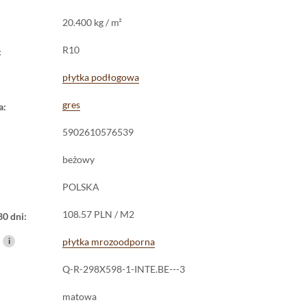
20.400 kg / m²
R10
:
płytka podłogowa
gres
a:
5902610576539
beżowy
POLSKA
108.57 PLN / M2
30 dni:
i
płytka mrozoodporna
Q-R-298X598-1-INTE.BE---3
matowa