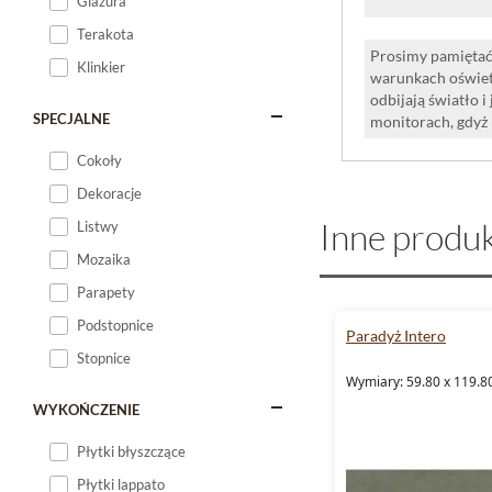
Glazura
Terakota
Prosimy pamiętać,
Klinkier
warunkach oświet
odbijają światło 
SPECJALNE
monitorach, gdyż
Cokoły
Dekoracje
Inne produk
Listwy
Mozaika
Parapety
Podstopnice
Paradyż Intero
Stopnice
Wymiary: 59.80 x 119.80
WYKOŃCZENIE
Płytki błyszczące
Płytki lappato