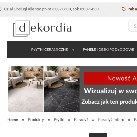
|
sługi Klienta: pn-pt 8:00-17:00, sob 8:00-14:00
rabat 12% na 
PŁYTKI CERAMICZNE
PANELE I DESKI PODŁOGOWE
Home
Produkty
Płytki
Paradyż
Paradyż Intero
P