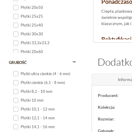
Ponadczaso
Płytki 20x50
Ciepła, piaskowa
Płytki 25x25
świetnie współgr
klasycznym, jak
Płytki 25x40
Płytki 30x30
Rektyfikacj
Płytki 33,3x33,3
Precyzyjnie obro
Płytki 20x60
podłogi
wygląda 
Dodatko
Płytki 20x120
albo pionowo, w
GRUBOŚĆ
Płytki 25x60
Plytki ultra cienkie (4 - 6 mm)
Gdzie spraw
Płytki 25x75
Informa
Płytki cienkie (6,1 - 8 mm)
Antypoślizgowość
Płytki 30x60
Płytki 8,1 - 10 mm
wiatrołapie,
kuc
Producent:
Płytki 30x90
tarasie, balkoni
Płytki 10 mm
Płytki 30x120
cicho pracować n
Kolekcja:
Płytki 10,1 - 12 mm
Płytki 40x120
Płytki 12,1 - 14 mm
Rozmiar:
Płytki 45x45
Płytki 14,1 - 16 mm
Gatunek:
Płytki 60x60