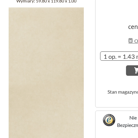
Wymiary:
59.80 x 119.80 x 1.00
cen
Ob
Stan magazyn
Nie 
Bezpieczne