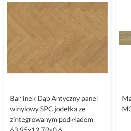
Barlinek Dąb Antyczny panel
Ma
winylowy SPC jodełka ze
M0
zintegrowanym podkładem
63.95x12.79x0.6