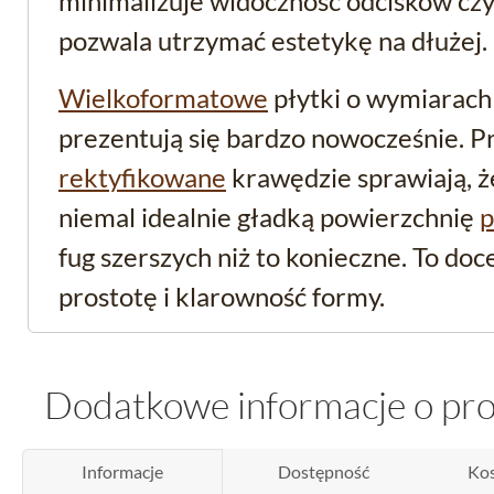
minimalizuje widoczność odcisków czy
pozwala utrzymać estetykę na dłużej.
Wielkoformatowe
płytki o wymiarach
prezentują się bardzo nowocześnie. Pr
rektyfikowane
krawędzie sprawiają, ż
niemal idealnie gładką powierzchnię
p
fug szerszych niż to konieczne. To doce
prostotę i klarowność formy.
Specyfikacja techniczna
Dodatkowe informacje o pr
wymagających użytko
Informacje
Dostępność
Kos
Produkt pochodzi z kolekcji Intero i