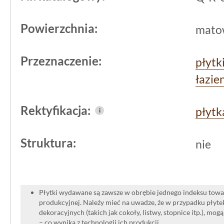
odporność na mróz,
gres
ten sprawdzi
pomieszczeniach, takich jak korytarze
Powierzchnia:
mato
pomieszczenia gospodarcze. Nie ma p
Przeznaczenie:
go też w powierzchniach komercyjnyc
płytk
zwiększona wytrzymałość i bezpieczn
łazie
Rektyfikacja:
płytk
i
Struktura:
nie
Płytki wydawane są zawsze w obrębie jednego indeksu towar
produkcyjnej. Należy mieć na uwadze, że w przypadku płyt
dekoracyjnych (takich jak cokoły, listwy, stopnice itp.), mog
– co wynika z technologii ich produkcji.