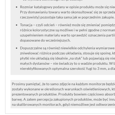
Rozmiar katalogowy podany w opisie produktu może się niec
Przy domawianiu towaru warto skonsultować się ze sprzedaw
rzeczywisty) pozostaje taka sama jak w poprzednim zakupie.
Tonacja – czyli odcień – również może się zmieniać pomięd
różnice kolorystyczne są możliwe i w pełni zgodne z norma
uzupełnieniem materiału warto sprawdzić oznaczenia partii
dopasowane do wcześniejszych.
Dopuszczalne są również niewielkie odchylenia wymiarowe w
zniwelować różnice podczas układania, stosuje się spoinę, kt
płytki nie układają się idealnie „na styk” lub pojawiają się n
małych dystansów – nie świadczy to o wadzie produktu. W br
nierektyfikowanych optymalna szerokość fugi to 3 mm, a dl
Prosimy pamiętać, że to samo zdjęcie na każdym monitorze będzie
zostały wykonane w określonych warunkach oświetleniowych, kt
prezentowanych produktów. Produkty bowiem częściowo absorbują
barwę. A zatem percepcja zakupionych produktów, może być inna
na skalibrowanych monitorach, gdyż niemożliwe jest odtworzen