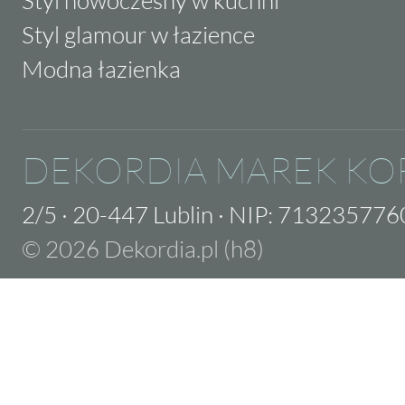
Styl glamour w łazience
Modna łazienka
DEKORDIA MAREK KO
2/5
·
20-447 Lublin
·
NIP: 713235776
© 2026 Dekordia.pl (h8)