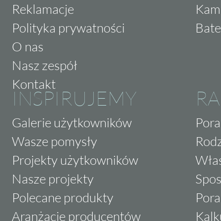
Reklamacje
Kam
Polityka prywatności
Bate
O nas
Nasz zespół
Kontakt
INSPIRUJEMY
RA
Galerie użytkowników
Pora
Wasze pomysły
Rodz
Projekty użytkowników
Właś
Nasze projekty
Spos
Polecane produkty
Pora
Aranżacje producentów
Kalk