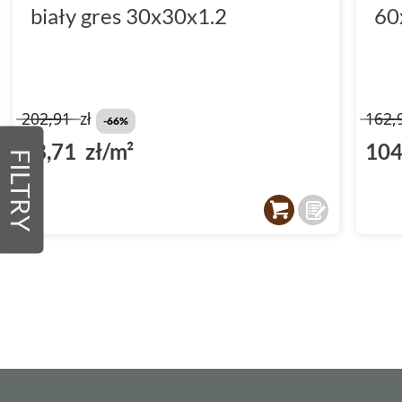
biały gres 30x30x1.2
60
202,91
zł
162,
-66%
68,71 zł/m²
104
FILTRY