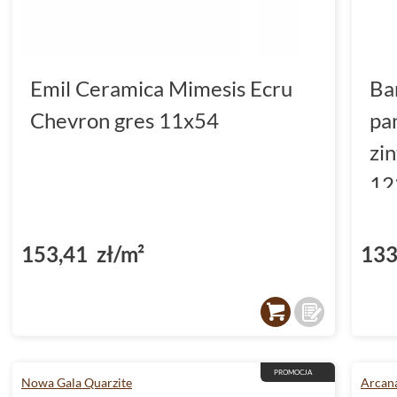
Emil Ceramica Mimesis Ecru
Ba
Chevron gres 11x54
pa
zi
12
(D
153,41 zł/m²
133
PROMOCJA
Nowa Gala Quarzite
Arcana