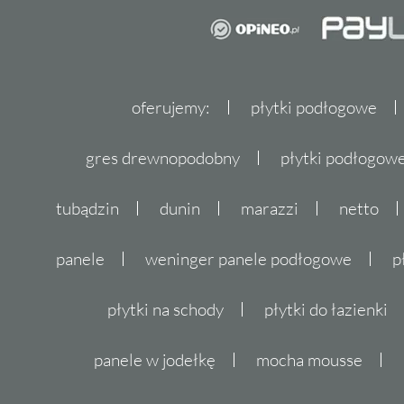
oferujemy:
płytki podłogowe
gres drewnopodobny
płytki podłogo
tubądzin
dunin
marazzi
netto
panele
weninger panele podłogowe
p
płytki na schody
płytki do łazienki
panele w jodełkę
mocha mousse