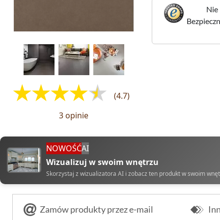
Nie 
Bezpieczne
(4.7)
3 opinie
NOWOŚĆ
AI
Wizualizuj w swoim wnętrzu
Skorzystaj z wizualizatora AI i zobacz ten produkt w swoim wnę
Zamów produkty przez e-mail
Inn