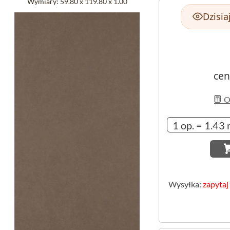
Wymiary:
59.80 x 119.80 x 1.00
Dzisia
cen
Ob
Wysyłka:
zapytaj