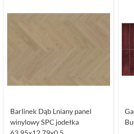
Barlinek Dąb Lniany panel
Ga
winylowy SPC jodełka
Bu
63.95x12.79x0.5