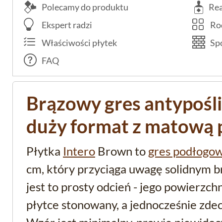
Polecamy do produktu
Rea
Ekspert radzi
Rod
Właściwości płytek
Spo
FAQ
Brązowy gres antypośl
duży format z matową 
Płytka
Intero
Brown to
gres podłogo
cm, który przyciąga uwagę solidnym 
jest to prosty odcień - jego powierzchn
płytce stonowany, a jednocześnie zde