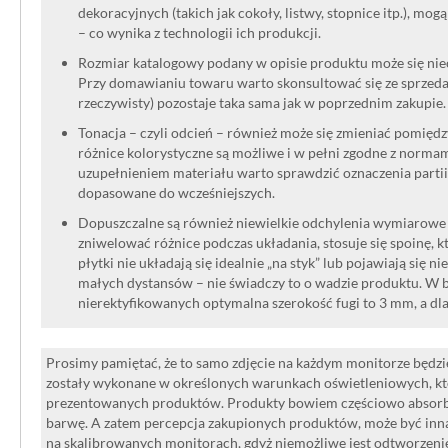
dekoracyjnych (takich jak cokoły, listwy, stopnice itp.), mog
– co wynika z technologii ich produkcji.
Rozmiar katalogowy podany w opisie produktu może się niec
Przy domawianiu towaru warto skonsultować się ze sprzedaw
rzeczywisty) pozostaje taka sama jak w poprzednim zakupie.
Tonacja – czyli odcień – również może się zmieniać pomięd
różnice kolorystyczne są możliwe i w pełni zgodne z norma
uzupełnieniem materiału warto sprawdzić oznaczenia partii
dopasowane do wcześniejszych.
Dopuszczalne są również niewielkie odchylenia wymiarowe w
zniwelować różnice podczas układania, stosuje się spoinę, kt
płytki nie układają się idealnie „na styk” lub pojawiają się n
małych dystansów – nie świadczy to o wadzie produktu. W br
nierektyfikowanych optymalna szerokość fugi to 3 mm, a dl
Prosimy pamiętać, że to samo zdjęcie na każdym monitorze będzie
zostały wykonane w określonych warunkach oświetleniowych, kt
prezentowanych produktów. Produkty bowiem częściowo absorbują
barwę. A zatem percepcja zakupionych produktów, może być inna
na skalibrowanych monitorach, gdyż niemożliwe jest odtworzen