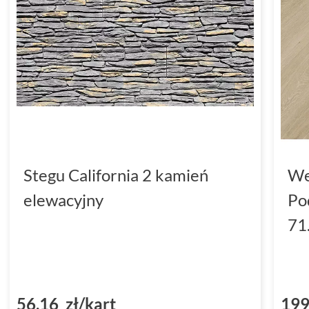
Stegu California 2 kamień
We
elewacyjny
Po
71
56,16 zł/kart
199