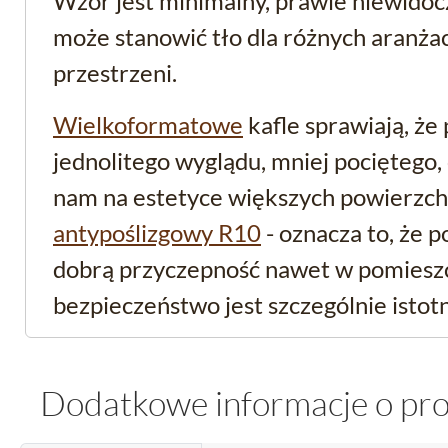
Wzór jest minimalny, prawie niewidoc
może stanowić tło dla różnych aranża
przestrzeni.
Wielkoformatowe
kafle sprawiają, że
jednolitego wyglądu, mniej pociętego, 
nam na estetyce większych powierzch
antypoślizgowy R10
- oznacza to, że 
dobrą przyczepność nawet w pomieszc
bezpieczeństwo jest szczególnie istot
Praktyczne właściwości 
Dodatkowe informacje o pr
innych pomieszczeń