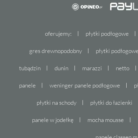
oferujemy:
płytki podłogowe
gres drewnopodobny
płytki podłogo
tubądzin
dunin
marazzi
netto
panele
weninger panele podłogowe
p
płytki na schody
płytki do łazienki
panele w jodełkę
mocha mousse
panele classen m