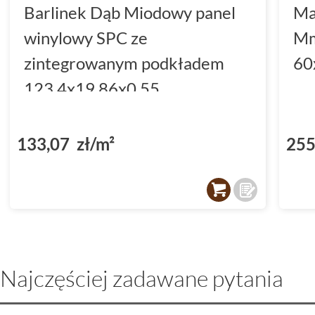
Barlinek Dąb Miodowy panel
Ma
winylowy SPC ze
Mm
zintegrowanym podkładem
60
123.4x19.86x0.55
(DP3000004)
133,07 zł/m²
255
Najczęściej zadawane pytania