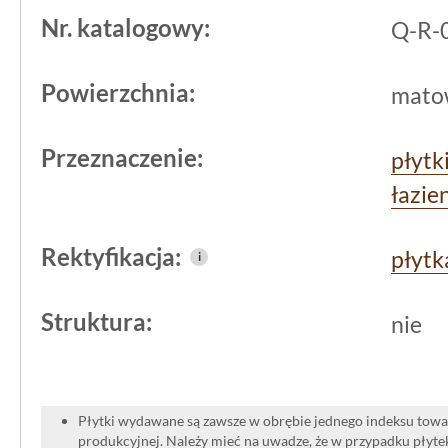
R10
do salonu czy innych pomieszczeń,
Nr. katalogowy:
Q-R-0
oczekiwania. Uniwersalny odcień i m
oferują sporo możliwości aranżacyjnyc
Powierzchnia:
mato
stworzenie spójnej powierzchni podło
Przeznaczenie:
płytk
łazie
Rektyfikacja:
płytk
i
Struktura:
nie
Płytki wydawane są zawsze w obrębie jednego indeksu towar
produkcyjnej. Należy mieć na uwadze, że w przypadku płyt