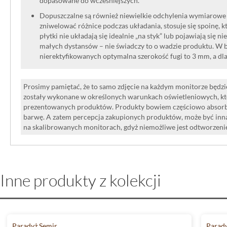
dopasowane do wcześniejszych.
Dopuszczalne są również niewielkie odchylenia wymiarowe w
zniwelować różnice podczas układania, stosuje się spoinę, kt
płytki nie układają się idealnie „na styk” lub pojawiają się n
małych dystansów – nie świadczy to o wadzie produktu. W br
nierektyfikowanych optymalna szerokość fugi to 3 mm, a dl
Prosimy pamiętać, że to samo zdjęcie na każdym monitorze będzie
zostały wykonane w określonych warunkach oświetleniowych, kt
prezentowanych produktów. Produkty bowiem częściowo absorbują
barwę. A zatem percepcja zakupionych produktów, może być inna
na skalibrowanych monitorach, gdyż niemożliwe jest odtworzen
Inne produkty z kolekcji
Paradyż Semir
Parad