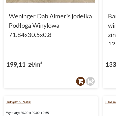
Weninger Dąb Almeris jodełka
Ba
Podłoga Winylowa
wi
71.84x30.5x0.8
zi
12
(D
199,11 zł/m²
133
Tubądzin Pastel
Classe
Wymiary: 20.00 x 20.00 x 0.65