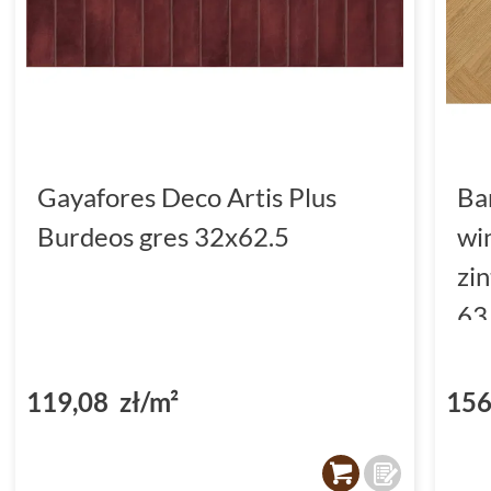
Gayafores Deco Artis Plus
Ba
Burdeos gres 32x62.5
wi
zi
63
(D
119,08 zł/m²
156