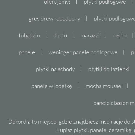
oferujemy:
płytki podłogowe
gres drewnopodobny
płytki podłogo
tubądzin
dunin
marazzi
netto
panele
weninger panele podłogowe
p
płytki na schody
płytki do łazienki
panele w jodełkę
mocha mousse
panele classen m
Dekordia to miejsce, gdzie znajdziesz inspiracje do 
Kupisz płytki, panele, ceramikę, g