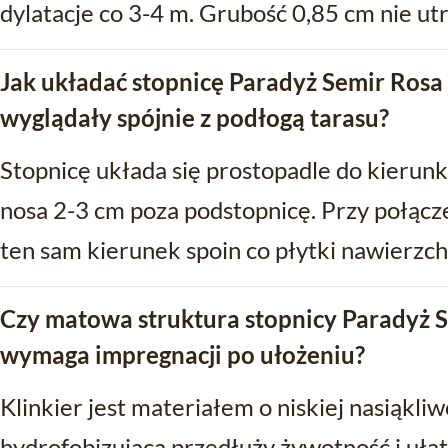
dylatacje co 3-4 m. Grubość 0,85 cm nie ut
Jak układać stopnicę Paradyż Semir Rosa
wyglądały spójnie z podłogą tarasu?
Stopnicę układa się prostopadle do kierun
nosa 2-3 cm poza podstopnicę. Przy połąc
ten sam kierunek spoin co płytki nawierzc
Czy matowa struktura stopnicy Paradyż 
wymaga impregnacji po ułożeniu?
Klinkier jest materiałem o niskiej nasiąkli
hydrofobizująca przedłuży żywotność i ułat