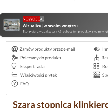
NOWOŚĆ
AI
Wizualizuj w swoim wnętrzu
Skorzystaj z wizualizatora AI i zobacz ten produkt w swoim wnę
Zamów produkty przez e-mail
Inn
Polecamy do produktu
Rea
Ekspert radzi
Rod
Właściwości płytek
Spo
FAQ
Szara stopnica klinkier