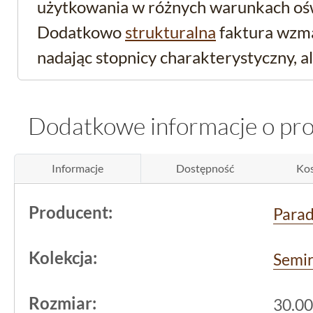
użytkowania w różnych warunkach oś
Dodatkowo
strukturalna
faktura wzma
nadając stopnicy charakterystyczny, al
Prosty design jest korzystny zarówno 
bardziej klasycznych rozwiązaniach s
Dodatkowe informacje o pr
Szara stopnica klinkie
Informacje
Dostępność
Kos
antypoślizgowa R10 na
Producent:
Para
bezpieczeństwo przed
Kolekcja:
Antypoślizgowa klasa R10 to ważny pa
Semi
bezpieczeństwie podczas użytkowania
Rozmiar:
30.00
została zaprojektowana tak, by zapobieg