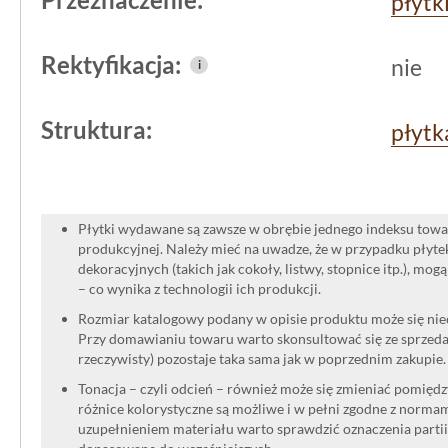
płytk
solidna i bezpieczna powierzchnia do 
rozmiar zapewnia wygodę montażu i u
Rektyfikacja:
nie
i
stopniach.
Struktura:
płytk
Produkt z kolekcji Semir to przede w
inwestycja, która nie wymaga częstej
specjalistycznej pielęgnacji. Matowa, 
Płytki wydawane są zawsze w obrębie jednego indeksu towar
pozostaje funkcjonalna przez długi cza
produkcyjnej. Należy mieć na uwadze, że w przypadku płyt
dekoracyjnych (takich jak cokoły, listwy, stopnice itp.), mog
każdy, kto szuka praktycznych rozwią
– co wynika z technologii ich produkcji.
obiektu.
Rozmiar katalogowy podany w opisie produktu może się niec
Przy domawianiu towaru warto skonsultować się ze sprzedaw
rzeczywisty) pozostaje taka sama jak w poprzednim zakupie.
Tonacja – czyli odcień – również może się zmieniać pomięd
różnice kolorystyczne są możliwe i w pełni zgodne z norma
uzupełnieniem materiału warto sprawdzić oznaczenia partii