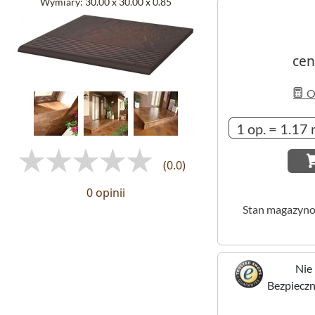
Wymiary:
30.00 x 30.00 x 0.85
cen
Ob
(0.0)
0 opinii
Stan magazyn
Nie 
Bezpieczne