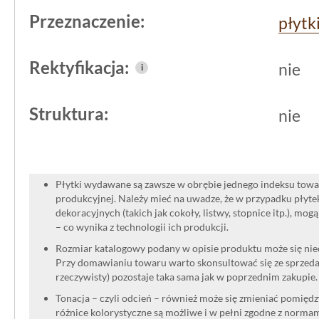
Przeznaczenie:
montaż oraz uzyskanie spójnego efek
płytk
schodach. Producent
Paradyż
, znany 
Rektyfikacja:
nie
i
klinkierowych, gwarantuje trwałość i
warunki.
Struktura:
nie
Płytki wydawane są zawsze w obrębie jednego indeksu towar
produkcyjnej. Należy mieć na uwadze, że w przypadku płyt
dekoracyjnych (takich jak cokoły, listwy, stopnice itp.), mog
– co wynika z technologii ich produkcji.
Rozmiar katalogowy podany w opisie produktu może się niec
Przy domawianiu towaru warto skonsultować się ze sprzedaw
rzeczywisty) pozostaje taka sama jak w poprzednim zakupie.
Tonacja – czyli odcień – również może się zmieniać pomięd
różnice kolorystyczne są możliwe i w pełni zgodne z norma