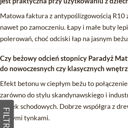
jest praktyczna przy użytkowaniu z dzieć
Matowa faktura z antypoślizgowością R10 
nawet po zamoczeniu. Łapy i małe buty lepi
polerowań, choć odciski łap na jasnym beż
Czy beżowy odcień stopnicy Paradyż Mat
do nowoczesnych czy klasycznych wnętrz
Efekt betonu w ciepłym beżu to połączeni
zarówno do stylu skandynawskiego i industr
klatek schodowych. Dobrze współgra z dr
FILTRY
jasnymi tynkami.