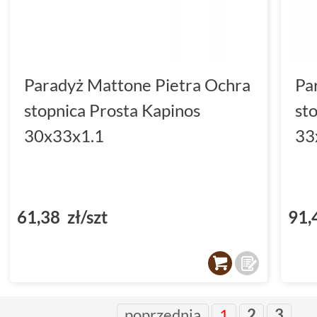
Paradyż Mattone Pietra Ochra
Pa
stopnica Prosta Kapinos
st
30x33x1.1
33
61,38 zł/szt
91,
...
poprzednia
1
2
3