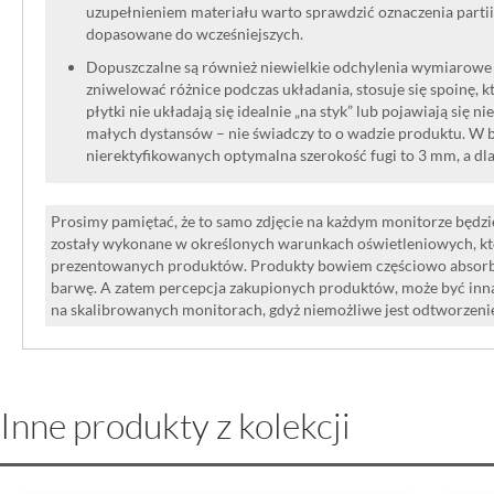
uzupełnieniem materiału warto sprawdzić oznaczenia partii
dopasowane do wcześniejszych.
Dopuszczalne są również niewielkie odchylenia wymiarowe w
zniwelować różnice podczas układania, stosuje się spoinę, kt
płytki nie układają się idealnie „na styk” lub pojawiają się n
małych dystansów – nie świadczy to o wadzie produktu. W br
nierektyfikowanych optymalna szerokość fugi to 3 mm, a dl
Prosimy pamiętać, że to samo zdjęcie na każdym monitorze będzie
zostały wykonane w określonych warunkach oświetleniowych, kt
prezentowanych produktów. Produkty bowiem częściowo absorbują
barwę. A zatem percepcja zakupionych produktów, może być inna
na skalibrowanych monitorach, gdyż niemożliwe jest odtworzen
Inne produkty z kolekcji