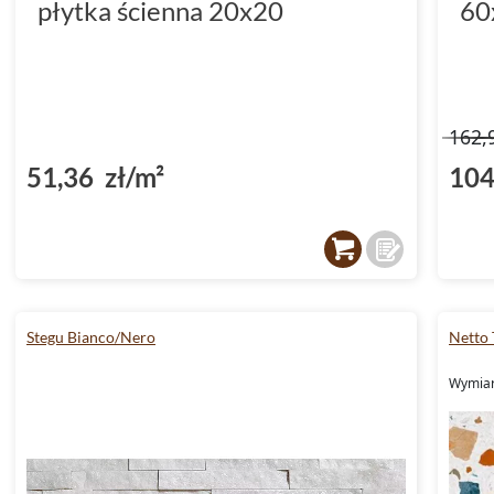
płytka ścienna 20x20
60
162,
51,36 zł/m²
104
Stegu Bianco/Nero
Netto 
Wymiary