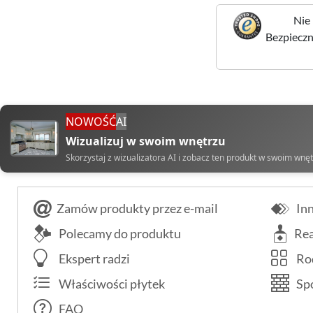
Nie 
Bezpieczne
NOWOŚĆ
AI
Wizualizuj w swoim wnętrzu
Skorzystaj z wizualizatora AI i zobacz ten produkt w swoim wnę
Zamów produkty przez e-mail
Inn
Polecamy do produktu
Rea
Ekspert radzi
Rod
Właściwości płytek
Spo
FAQ