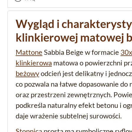
Wygląd i charakterysty
klinkierowej matowej
Mattone
Sabbia Beige w formacie
30
klinkierowa
matowa o powierzchni prz
beżowy
odcień jest delikatny i jednoc
co pozwala na łatwe dopasowanie do r
oraz przestrzeni zewnętrznych. Powi
podkreśla naturalny efekt betonu i ogr
daje wrażenie subtelnej surowości.
Stopnica
prosta ma symboliczne ryflow