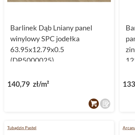
Barlinek Dąb Lniany panel
Ba
winylowy SPC jodełka
pa
63.95x12.79x0.5
zi
(DP5000025)
12
(D
140,79 zł/m²
133
Tubądzin Pastel
Arcana