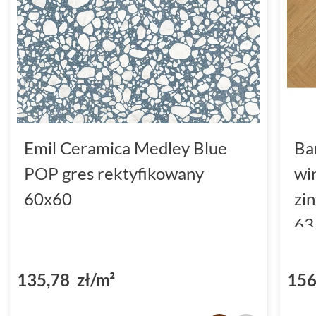
Emil Ceramica Medley Blue
Ba
POP gres rektyfikowany
wi
60x60
zi
63
(D
135,78 zł/m²
156