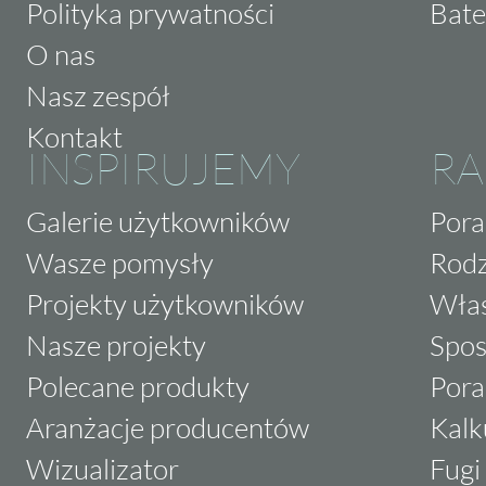
Polityka prywatności
Bate
O nas
Nasz zespół
Kontakt
INSPIRUJEMY
RA
Galerie użytkowników
Pora
Wasze pomysły
Rodz
Projekty użytkowników
Właś
Nasze projekty
Spos
Polecane produkty
Pora
Aranżacje producentów
Kalk
Wizualizator
Fugi 