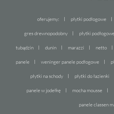
oferujemy:
płytki podłogowe
gres drewnopodobny
płytki podłogo
tubądzin
dunin
marazzi
netto
panele
weninger panele podłogowe
p
płytki na schody
płytki do łazienki
panele w jodełkę
mocha mousse
panele classen m