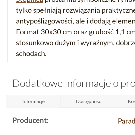
tylko spełniają rozwiązania praktycz
antypoślizgowości, ale i dodają elemen
Format 30x30 cm oraz grubość 1,1 cm
stosunkowo dużym i wyraźnym, dobrz
schodach.
Praktyczne cechy i zas
Dodatkowe informacje o pr
klinkierowej stopnicy
Informacje
Dostępność
Kos
Produkt od Paradyża wyróżnia się mr
pozwala z powodzeniem stosować go
Producent:
Para
miejscach narażonych na trudne waru