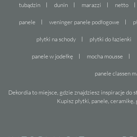
tubądzin
dunin
marazzi
netto
panele
weninger panele podłogowe
p
płytki na schody
płytki do łazienki
panele w jodełkę
mocha mousse
panele classen m
Dekordia to miejsce, gdzie znajdziesz inspiracje do 
Kupisz płytki, panele, ceramikę, g