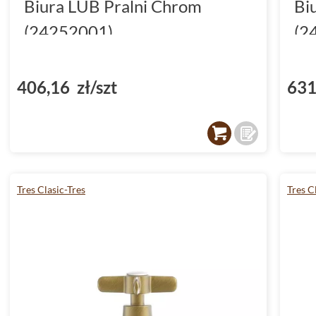
Biura LUB Pralni Chrom
Bi
(24252001)
(2
406,16 zł/szt
631
Tres Clasic-Tres
Tres C