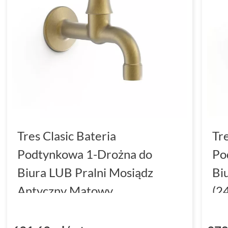
Tres Clasic Bateria
Tre
Podtynkowa 1-Drożna do
Po
Biura LUB Pralni Mosiądz
Bi
Antyczny Matowy
(2
(24252001LM)