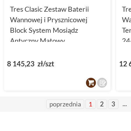
Tres Clasic Zestaw Baterii
Tr
Wannowej i Prysznicowej
Wa
Block System Mosiądz
Te
Antyczny Matowy
24
(24235301LM)
8 145,23 zł/szt
12 
...
poprzednia
1
2
3