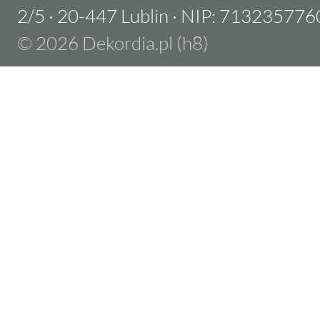
2/5
·
20-447 Lublin
·
NIP: 713235776
© 2026 Dekordia.pl (h8)