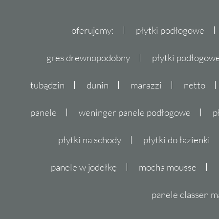
oferujemy:
płytki podłogowe
gres drewnopodobny
płytki podłogo
tubądzin
dunin
marazzi
netto
panele
weninger panele podłogowe
p
płytki na schody
płytki do łazienki
panele w jodełkę
mocha mousse
panele classen m