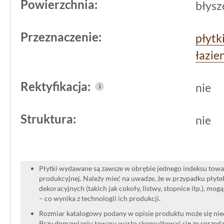
Powierzchnia:
błysz
zastosować do wykończenia ścian nad
wokół umywalki czy w strefie prysznica
Przeznaczenie:
płytk
potrzebna.
łazie
Rektyfikacja:
nie
i
Struktura:
nie
Płytki wydawane są zawsze w obrębie jednego indeksu towar
produkcyjnej. Należy mieć na uwadze, że w przypadku płyt
dekoracyjnych (takich jak cokoły, listwy, stopnice itp.), mog
– co wynika z technologii ich produkcji.
Rozmiar katalogowy podany w opisie produktu może się niec
Przy domawianiu towaru warto skonsultować się ze sprzedaw