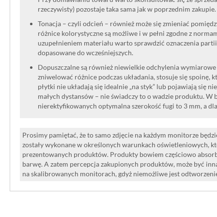
rzeczywisty) pozostaje taka sama jak w poprzednim zakupie.
Tonacja – czyli odcień – również może się zmieniać pomięd
różnice kolorystyczne są możliwe i w pełni zgodne z norma
uzupełnieniem materiału warto sprawdzić oznaczenia partii
dopasowane do wcześniejszych.
Dopuszczalne są również niewielkie odchylenia wymiarowe w
zniwelować różnice podczas układania, stosuje się spoinę, kt
płytki nie układają się idealnie „na styk” lub pojawiają się n
małych dystansów – nie świadczy to o wadzie produktu. W br
nierektyfikowanych optymalna szerokość fugi to 3 mm, a dl
Prosimy pamiętać, że to samo zdjęcie na każdym monitorze będzie
zostały wykonane w określonych warunkach oświetleniowych, kt
prezentowanych produktów. Produkty bowiem częściowo absorbują
barwę. A zatem percepcja zakupionych produktów, może być inna
na skalibrowanych monitorach, gdyż niemożliwe jest odtworzen