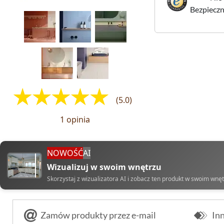
Bezpieczne
(5.0)
1 opinia
NOWOŚĆ
AI
Wizualizuj w swoim wnętrzu
Skorzystaj z wizualizatora AI i zobacz ten produkt w swoim wnę
Zamów produkty przez e-mail
Inn