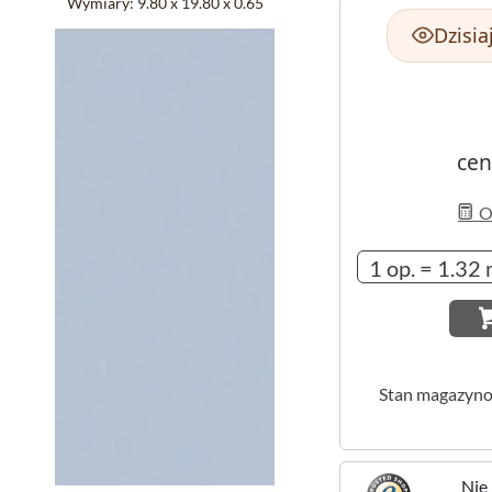
Wymiary:
9.80 x 19.80 x 0.65
Dzisia
cen
Ob
Stan magazyn
Nie 