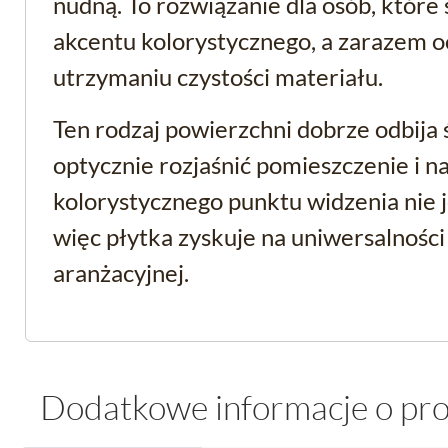
nudną. To rozwiązanie dla osób, które
akcentu kolorystycznego, a zarazem 
utrzymaniu czystości materiału.
Ten rodzaj powierzchni dobrze odbija 
optycznie rozjaśnić pomieszczenie i n
kolorystycznego punktu widzenia nie j
więc płytka zyskuje na uniwersalności
aranżacyjnej.
Rozmiar i przeznaczeni
do łazienki i kuchni
Dodatkowe informacje o pr
Wymiary 9,8x19,8 cm sprawiają, że N