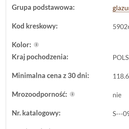
Grupa podstawowa:
glazu
rozwiązania dla codzie
przestrzeni
Kod kreskowy:
5902
Płytka z kolekcji Neve Creative, pro
Kolor:
i
Paradyż
, jest typową
glazurą ścienną
.
Kraj pochodzenia:
POL
przystosowany do warunków panującyc
gdzie łatwość czyszczenia i odporność
Minimalna cena z 30 dni:
118.6
Błyszcząca powierzchnia ułatwia usuw
doceni każdy użytkownik.
Mrozoodporność:
nie
i
Minimalistyczny wygląd i standardowy
Nr. katalogowy:
S---
czyni z tej płytki praktyczny wybór do 
jakość i prostota, nie zaś wyszukana d