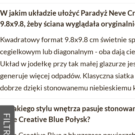
W jakim układzie ułożyć Paradyż Neve Cr
9.8x9.8, żeby ściana wyglądała oryginalni
Kwadratowy format 9.8x9.8 cm świetnie sp
cegielkowym lub diagonalnym - oba dają cie
Układ w jodełkę przy tak małej glazurze je
generuje więcej odpadów. Klasyczna siatka 
dobrze dzięki stonowanemu niebieskiemu ko
Do jakiego stylu wnętrza pasuje stonowan
FILTRY
Neve Creative Blue Połysk?
Neve Creative Blue z błyszczącą powierzch