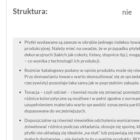
Struktura:
nie
Płytki wydawane są zawsze w obrębie jednego indeksu towar
produkcyjnej. Należy mieć na uwadze, że w przypadku płyt
dekoracyjnych (takich jak cokoły, listwy, stopnice itp.), mog
– co wynika z technologii ich produkcji.
Rozmiar katalogowy podany w opisie produktu może się niec
Przy domawianiu towaru warto skonsultować się ze sprzedaw
rzeczywisty) pozostaje taka sama jak w poprzednim zakupie.
Tonacja – czyli odcień – również może się zmieniać pomięd
różnice kolorystyczne są możliwe i w pełni zgodne z norma
uzupełnieniem materiału warto sprawdzić oznaczenia partii
dopasowane do wcześniejszych.
Dopuszczalne są również niewielkie odchylenia wymiarowe w
zniwelować różnice podczas układania, stosuje się spoinę, kt
płytki nie układają się idealnie „na styk” lub pojawiają się n
małych dystansów – nie świadczy to o wadzie produktu. W br