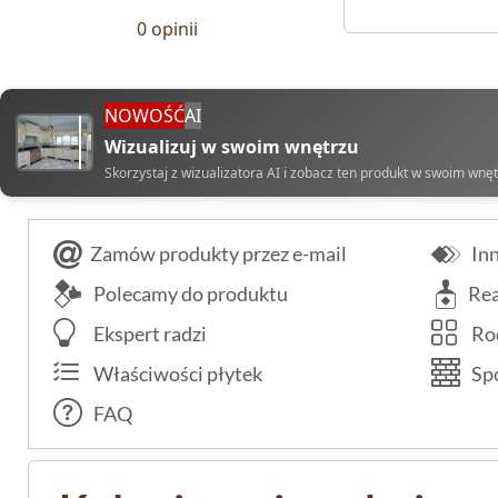
0 opinii
NOWOŚĆ
AI
Wizualizuj w swoim wnętrzu
Skorzystaj z wizualizatora AI i zobacz ten produkt w swoim wnę
Zamów produkty przez e-mail
Inn
Polecamy do produktu
Rea
Ekspert radzi
Rod
Właściwości płytek
Spo
FAQ