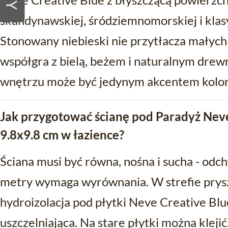
skandynawskiej, śródziemnomorskiej i klasy
Stonowany niebieski nie przytłacza małych
współgra z bielą, beżem i naturalnym dre
wnętrzu może być jedynym akcentem kolory
Jak przygotować ścianę pod Paradyż Neve
9.8x9.8 cm w łazience?
Ściana musi być równa, nośna i sucha - odc
metry wymaga wyrównania. W strefie prysz
hydroizolacja pod płytki Neve Creative Bl
uszczelniająca. Na stare płytki można klejić, 