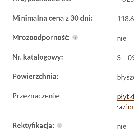
Minimalna cena z 30 dni:
118.6
Mrozoodporność:
nie
i
Nr. katalogowy:
S---
Powierzchnia:
błysz
Przeznaczenie:
płytk
łazie
Rektyfikacja:
nie
i