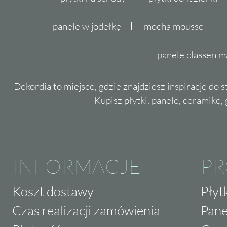
panele w jodełkę
mocha mousse
panele classen m
Dekordia to miejsce, gdzie znajdziesz inspiracje do 
Kupisz płytki, panele, ceramikę, g
INFORMACJE
P
Koszt dostawy
Płyt
Czas realizacji zamówienia
Pane