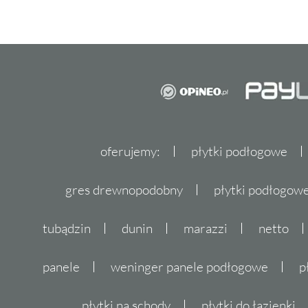
oferujemy:
płytki podłogowe
gres drewnopodobny
płytki podłogo
tubądzin
dunin
marazzi
netto
panele
weninger panele podłogowe
p
płytki na schody
płytki do łazienki