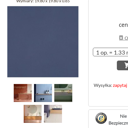
Wymiary:
19.80 x 19.80 x 0.65
cen
Ob
Wysyłka:
zapytaj
Nie 
Bezpieczne