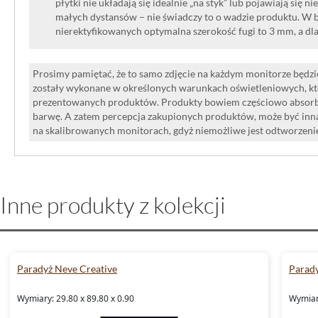
płytki nie układają się idealnie „na styk” lub pojawiają się n
małych dystansów – nie świadczy to o wadzie produktu. W br
nierektyfikowanych optymalna szerokość fugi to 3 mm, a dl
Prosimy pamiętać, że to samo zdjęcie na każdym monitorze będzie
zostały wykonane w określonych warunkach oświetleniowych, kt
prezentowanych produktów. Produkty bowiem częściowo absorbują
barwę. A zatem percepcja zakupionych produktów, może być inna
na skalibrowanych monitorach, gdyż niemożliwe jest odtworzen
Inne produkty z kolekcji
Paradyż Neve Creative
Parady
Wymiary: 29.80 x 89.80 x 0.90
Wymiary