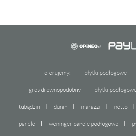
oferujemy:
płytki podłogowe
gres drewnopodobny
płytki podłogo
tubądzin
dunin
marazzi
netto
panele
weninger panele podłogowe
p