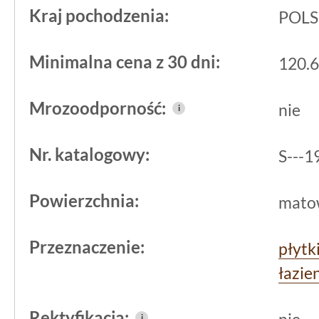
wykonanej i dopracowanej w detalu. Ta
Kraj pochodzenia:
POL
jakości materiału połączonego z nowo
Minimalna cena z 30 dni:
120.6
Jako element wykończeniowy ściany, 
może być wykorzystywana zarówno w n
Mrozoodporność:
nie
i
podczas remontów, gdzie potrzebne są
rozwiązania.
Nr. katalogowy:
S---
Powierzchnia:
mato
Przeznaczenie:
płytk
łazie
Rektyfikacja:
nie
i