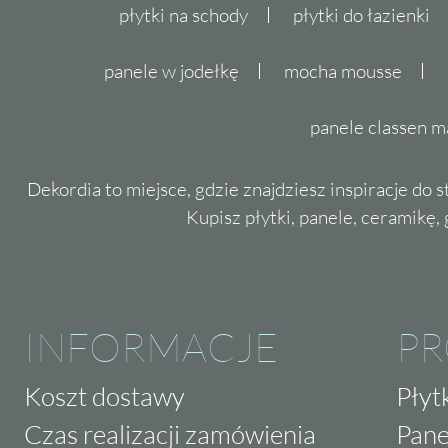
płytki na schody
płytki do łazienki
panele w jodełkę
mocha mousse
panele classen m
Dekordia to miejsce, gdzie znajdziesz inspiracje do 
Kupisz płytki, panele, ceramikę, g
INFORMACJE
P
Koszt dostawy
Płyt
Czas realizacji zamówienia
Pane