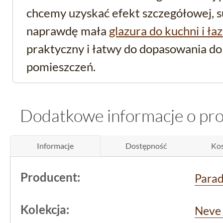
chcemy uzyskać efekt szczegółowej, su
naprawdę mała
glazura do kuchni i ła
praktyczny i łatwy do dopasowania d
pomieszczeń.
Funkcjonalność i zast
Dodatkowe informacje o pr
kuchni i łazience
Informacje
Dostępność
Kos
Produkt należy do kategorii
glazura ś
gdzie liczy się połączenie trwałości z 
Producent:
Para
powierzchnia ułatwia czyszczenie i o
odcisków palców czy niewielkich zabru
Kolekcja:
Neve 
ważne w
kuchni
oraz w łazience.