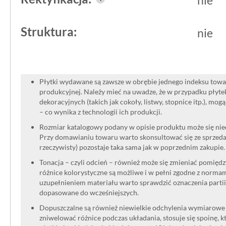
Struktura:
nie
Płytki wydawane są zawsze w obrębie jednego indeksu towar
produkcyjnej. Należy mieć na uwadze, że w przypadku płyt
dekoracyjnych (takich jak cokoły, listwy, stopnice itp.), mog
– co wynika z technologii ich produkcji.
Rozmiar katalogowy podany w opisie produktu może się niec
Przy domawianiu towaru warto skonsultować się ze sprzedaw
rzeczywisty) pozostaje taka sama jak w poprzednim zakupie.
Tonacja – czyli odcień – również może się zmieniać pomięd
różnice kolorystyczne są możliwe i w pełni zgodne z norma
uzupełnieniem materiału warto sprawdzić oznaczenia partii
dopasowane do wcześniejszych.
Dopuszczalne są również niewielkie odchylenia wymiarowe w
zniwelować różnice podczas układania, stosuje się spoinę, kt