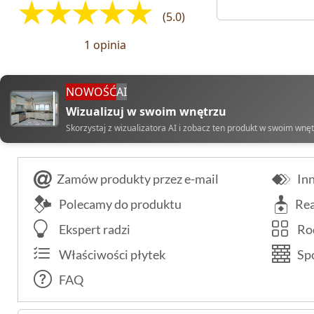
(5.0)
1 opinia
NOWOŚĆ
AI
Wizualizuj w swoim wnętrzu
Skorzystaj z wizualizatora AI i zobacz ten produkt w swoim wnę
Zamów produkty przez e-mail
Inn
Polecamy do produktu
Rea
Ekspert radzi
Rod
Właściwości płytek
Spo
FAQ