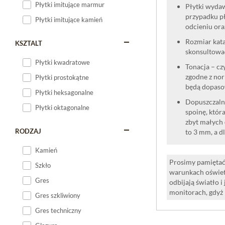
Płytki imitujące marmur
Płytki wydaw
przypadku pł
Płytki imitujące kamień
odcieniu oraz
Rozmiar kata
KSZTALT
skonsultować
Płytki kwadratowe
Tonacja – cz
zgodne z nor
Płytki prostokątne
będą dopaso
Płytki heksagonalne
Dopuszczalne
Płytki oktagonalne
spoinę, która
zbyt małych 
RODZAJ
to 3 mm, a d
Kamień
Prosimy pamiętać,
Szkło
warunkach oświet
Gres
odbijają światło 
monitorach, gdyż
Gres szkliwiony
Gres techniczny