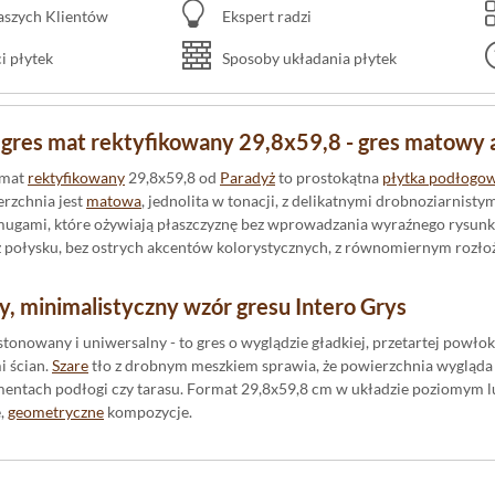
naszych Klientów
Ekspert radzi
 płytek
Sposoby układania płytek
 gres mat rektyfikowany 29,8x59,8 - gres matowy
 mat
rektyfikowany
29,8x59,8 od
Paradyż
to prostokątna
płytka podłogo
rzchnia jest
matowa
, jednolita w tonacji, z delikatnymi drobnoziarnisty
mugami, które ożywiają płaszczyznę bez wprowadzania wyraźnego rysunk
z połysku, bez ostrych akcentów kolorystycznych, z równomiernym rozłoż
 minimalistyczny wzór gresu Intero Grys
 stonowany i uniwersalny - to gres o wyglądzie gładkiej, przetartej powł
i ścian.
Szare
tło z drobnym meszkiem sprawia, że powierzchnia wygląda 
mentach podłogi czy tarasu. Format 29,8x59,8 cm w układzie poziomym 
e,
geometryczne
kompozycje.
a i bezpieczeństwo - konkretne korzyści z paramet