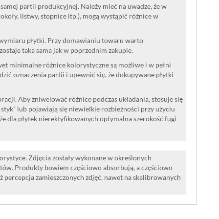
samej partii produkcyjnej. Należy mieć na uwadze, że w
oły, listwy, stopnice itp.), mogą wystąpić różnice w
 wymiaru płytki. Przy domawianiu towaru warto
ozostaje taka sama jak w poprzednim zakupie.
wet minimalne różnice kolorystyczne są możliwe i w pełni
ć oznaczenia partii i upewnić się, że dokupywane płytki
acji. Aby zniwelować różnice podczas układania, stosuje się
a styk” lub pojawiają się niewielkie rozbieżności przy użyciu
że dla płytek nierektyfikowanych optymalna szerokość fugi
lorystyce. Zdjęcia zostały wykonane w określonych
tów. Produkty bowiem częściowo absorbują, a częściowo
iż percepcja zamieszczonych zdjęć, nawet na skalibrowanych