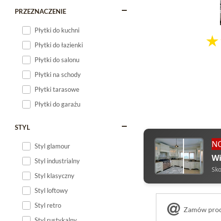
PRZEZNACZENIE
Płytki do kuchni
Płytki do łazienki
Płytki do salonu
Płytki na schody
Płytki tarasowe
Płytki do garażu
STYL
N
Styl glamour
Wi
Styl industrialny
Sko
Styl klasyczny
Styl loftowy
Styl retro
Zamów produ
Styl rustykalny