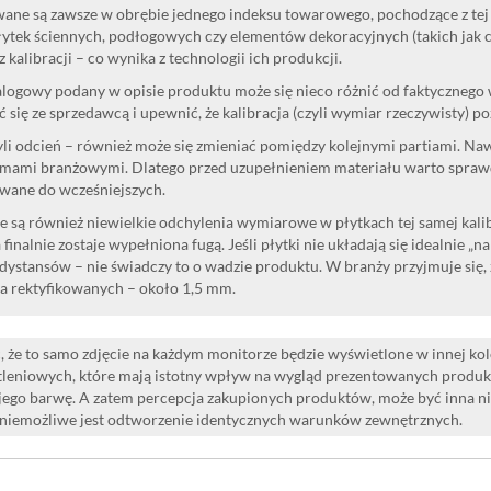
ane są zawsze w obrębie jednego indeksu towarowego, pochodzące z tej 
ytek ściennych, podłogowych czy elementów dekoracyjnych (takich jak cok
 kalibracji – co wynika z technologii ich produkcji.
logowy podany w opisie produktu może się nieco różnić od faktycznego
 się ze sprzedawcą i upewnić, że kalibracja (czyli wymiar rzeczywisty) p
yli odcień – również może się zmieniać pomiędzy kolejnymi partiami. Na
mami branżowymi. Dlatego przed uzupełnieniem materiału warto sprawdzi
wane do wcześniejszych.
 są również niewielkie odchylenia wymiarowe w płytkach tej samej kalibr
 finalnie zostaje wypełniona fugą. Jeśli płytki nie układają się idealnie „n
dystansów – nie świadczy to o wadzie produktu. W branży przyjmuje się, 
la rektyfikowanych – około 1,5 mm.
 że to samo zdjęcie na każdym monitorze będzie wyświetlone w innej ko
leniowych, które mają istotny wpływ na wygląd prezentowanych produk
i jego barwę. A zatem percepcja zakupionych produktów, może być inna n
 niemożliwe jest odtworzenie identycznych warunków zewnętrznych.