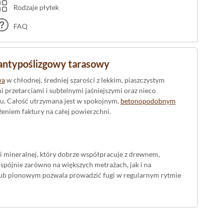
Rodzaje płytek
FAQ
 antypoślizgowy tarasowy
wa
w chłodnej, średniej szarości z lekkim, piaszczystym
mi przetarciami i subtelnymi jaśniejszymi oraz nieco
u. Całość utrzymana jest w spokojnym,
betonopodobnym
eniem faktury na całej powierzchni.
oki mineralnej, który dobrze współpracuje z drewnem,
spójnie zarówno na większych metrażach, jak i na
lub pionowym pozwala prowadzić fugi w regularnym rytmie
rów