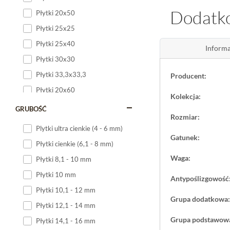
Kalibrowane, prz
Dodatko
Płytki 20x50
podłogi. Klasa a
ułożenia
gresu
In
Płytki 25x25
Płytki 25x40
Informa
Zastosowan
Płytki 30x30
Intero Grys gres
Płytki 33,3x33,3
Producent:
dzięki mrozoodp
Płytki 20x60
połączenie stref
Kolekcja:
bezpieczne wyko
Płytki 20x120
GRUBOŚĆ
Rozmiar:
Płytki 25x60
Plytki ultra cienkie (4 - 6 mm)
Płytki 25x75
Gatunek:
Płytki cienkie (6,1 - 8 mm)
Płytki 30x60
Waga:
Płytki 8,1 - 10 mm
Płytki 30x90
Płytki 10 mm
Antypoślizgowość
Płytki 30x120
Płytki 10,1 - 12 mm
Płytki 40x120
Grupa dodatkowa:
Płytki 12,1 - 14 mm
Płytki 45x45
Grupa podstawow
Płytki 14,1 - 16 mm
Płytki 60x60