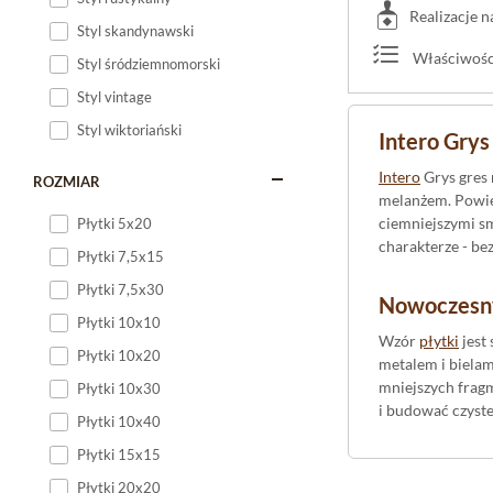
Realizacje 
Styl skandynawski
Właściwości
Styl śródziemnomorski
Styl vintage
Styl wiktoriański
Intero Grys
Intero
Grys gres
ROZMIAR
melanżem. Powie
ciemniejszymi s
Płytki 5x20
charakterze - be
Płytki 7,5x15
Płytki 7,5x30
Nowoczesny,
Płytki 10x10
Wzór
płytki
jest
Płytki 10x20
metalem i bielam
mniejszych frag
Płytki 10x30
i budować czyst
Płytki 10x40
Płytki 15x15
Rektyfikacj
Płytki 20x20