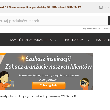
|
a wszystkie produkty DUNIN - kod DUNIN12
info@dekordia
Wyszukiwanie zaaw
KAMIEŃ I IMITACJA KAMIENIA
SPRZEDAJEMY
INSPIRUJ
aradyż Intero Grys gres mat rektyfikowany 29.8x59.8