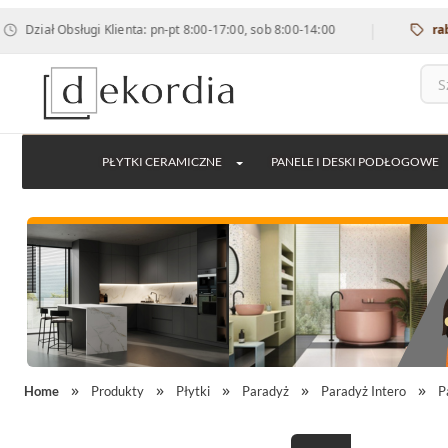
|
Obsługi Klienta: pn-pt 8:00-17:00, sob 8:00-14:00
rabat 12% n
PŁYTKI CERAMICZNE
PANELE I DESKI PODŁOGOWE
Home
Produkty
Płytki
Paradyż
Paradyż Intero
P