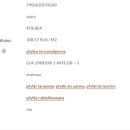
5902610576560
szary
POLSKA
108.57 PLN / M2
30 dni:
i
płytka mrozoodporna
Q-R-298X598-1-INTE.GR---3
matowa
płytki tarasowe
,
płytki do salonu
,
płytki do kuchni
płytka rektyfikowana
nie