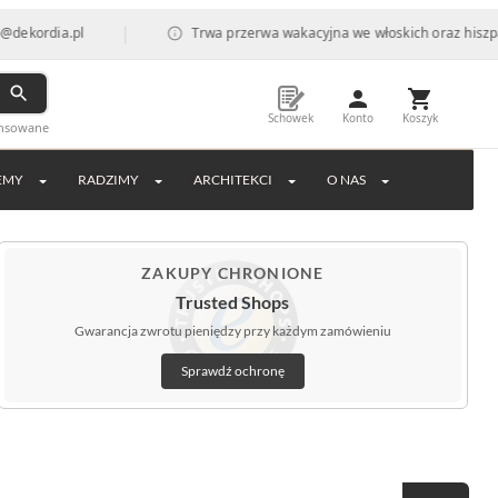
|
.pl
Trwa przerwa wakacyjna we włoskich oraz hiszpańskich fa
Schowek
Konto
Koszyk
ansowane
EMY
RADZIMY
ARCHITEKCI
O NAS
ZAKUPY CHRONIONE
Trusted Shops
Gwarancja zwrotu pieniędzy przy każdym zamówieniu
Sprawdź ochronę