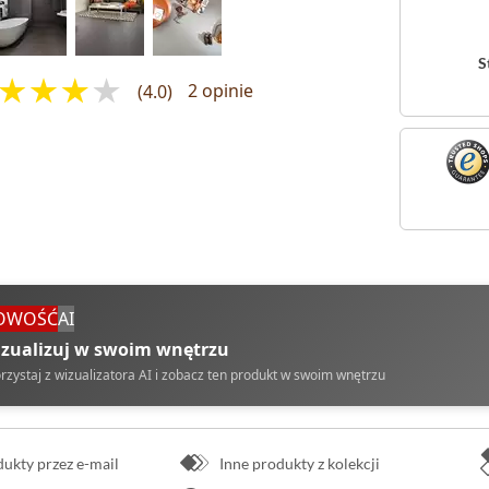
S
(4.0)
2 opinie
OWOŚĆ
AI
zualizuj w swoim wnętrzu
rzystaj z wizualizatora AI i zobacz ten produkt w swoim wnętrzu
kty przez e-mail
Inne produkty z kolekcji