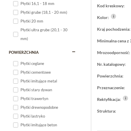
Płytki 16,1 - 18 mm
Kod kreskowy:
Płytki 120x60
Płytki grube (18,1 - 20 mm)
i
Płytki 75x75
Kolor:
Płytki 20 mm
Płytki 80x80
Kraj pochodzenia:
Płytki ultra grube (20,1 - 30
Płytki 90x90
mm)
Minimalna cena z 
Płytki 120x120
Płytki małe
POWIERZCHNIA
Mrozoodporność:
Płytki duże
Płytki ceglane
Nr. katalogowy:
Płytki wielkoformatowe
Płytki cementowe
Powierzchnia:
Płytki imitujące metal
Przeznaczenie:
Płytki stary dywan
i
Płytki trawertyn
Rektyfikacja:
Płytki drewnopodobne
Struktura:
Płytki lastryko
Płytki imitujące beton