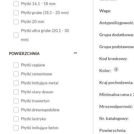
Płytki 16,1 - 18 mm
Płytki 120x60
Waga:
Płytki grube (18,1 - 20 mm)
Płytki 75x75
Płytki 20 mm
Antypoślizgowość
Płytki 80x80
Płytki ultra grube (20,1 - 30
Grupa dodatkowa:
Płytki 90x90
mm)
Płytki 120x120
Grupa podstawow
Płytki małe
POWIERZCHNIA
Kod kreskowy:
Płytki duże
Płytki ceglane
i
Kolor:
Płytki wielkoformatowe
Płytki cementowe
Kraj pochodzenia:
Płytki imitujące metal
Płytki stary dywan
Minimalna cena z 
Płytki trawertyn
Mrozoodporność:
Płytki drewnopodobne
Nr. katalogowy:
Płytki lastryko
Płytki imitujące beton
Powierzchnia: