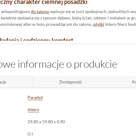
czny charakter ciemnej posadzki
antypoślizgowy
do salonu
wpisuje się w nurt spokojnych, jednolitych wy
świetnie zestawia się z jasnym dębem, bielą ścian, szkłem i metalem w
e kominkowej albo w holu prowadzącym do salonu,
płytki
Intero Nero bud
ładania i codzienny komfort
awędzie pozwalają zestawiać płytki blisko siebie, z wąską fugą, dzięki c
 ważne przy tak zdecydowanym, jednolitym kolorze. Wykończenie R10 daje
we informacje o produkcie
dłogę
trafia woda: w kuchni, przedpokoju czy łazience.
 Nero na taras, balkon i wnętrza
cje
Dostępność
K
otwiera zastosowanie poza domem - na tarasie, balkonie czy zadaszonym
dka
na zewnątrz
i wizualnie powiększyć salon. Wewnątrz Intero Nero 29,8x59
Paradyż
a tworzyć spokojne, głębokie tło dla całej aranżacji. Jeśli szukasz ciemn
 nowoczesnego po industrialny - ta płytka daje dokładnie taki efekt.
Intero
29.80 x 59.80 x 0.90
G I