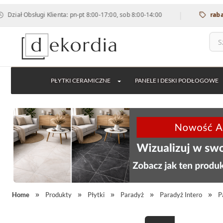
|
bsługi Klienta: pn-pt 8:00-17:00, sob 8:00-14:00
rabat 12% na
PŁYTKI CERAMICZNE
PANELE I DESKI PODŁOGOWE
Home
Produkty
Płytki
Paradyż
Paradyż Intero
P