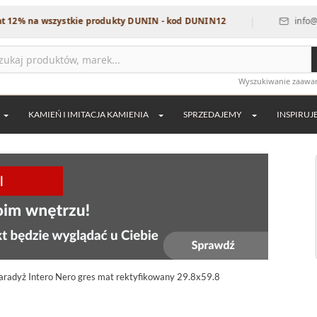
|
 wszystkie produkty DUNIN - kod DUNIN12
info@dekordia.
Wyszukiwanie zaaw
KAMIEŃ I IMITACJA KAMIENIA
SPRZEDAJEMY
INSPIRUJ
aradyż Intero Nero gres mat rektyfikowany 29.8x59.8