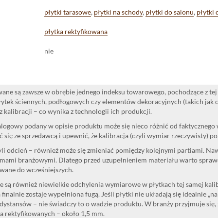
płytki tarasowe
,
płytki na schody
,
płytki do salonu
,
płytki 
płytka rektyfikowana
nie
ane są zawsze w obrębie jednego indeksu towarowego, pochodzące z tej 
ytek ściennych, podłogowych czy elementów dekoracyjnych (takich jak cok
 kalibracji – co wynika z technologii ich produkcji.
logowy podany w opisie produktu może się nieco różnić od faktycznego
 się ze sprzedawcą i upewnić, że kalibracja (czyli wymiar rzeczywisty) p
yli odcień – również może się zmieniać pomiędzy kolejnymi partiami. Na
mami branżowymi. Dlatego przed uzupełnieniem materiału warto sprawdzi
wane do wcześniejszych.
 są również niewielkie odchylenia wymiarowe w płytkach tej samej kalibr
 finalnie zostaje wypełniona fugą. Jeśli płytki nie układają się idealnie „n
dystansów – nie świadczy to o wadzie produktu. W branży przyjmuje się, 
la rektyfikowanych – około 1,5 mm.