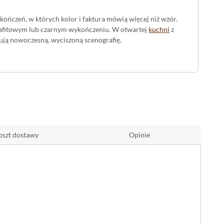
kończeń, w których kolor i faktura mówią więcej niż wzór.
 grafitowym lub czarnym wykończeniu. W otwartej
kuchni
z
ują nowoczesną, wyciszoną scenografię.
zemu ciemna posadzka wygląda jak jedna, ciągła płaszczyzna -
 realne oparcie stopie, więc
czarny gres
sprawdzi się też
oszt dostawy
Opinie
 podeście - a to pozwala poprowadzić tę samą ciemną
,8 świetnie odnajdzie się w salonie, kuchni, holu i strefie
ej, matowej podłogi, która porządkuje wnętrze i pracuje z