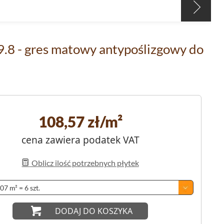
9.8 - gres matowy antypoślizgowy do
108,57
zł/m²
cena zawiera podatek VAT
Oblicz ilość potrzebnych płytek
DODAJ DO KOSZYKA