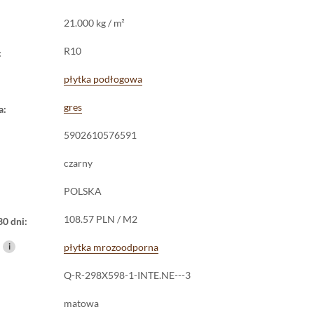
21.000 kg / m²
R10
:
płytka podłogowa
gres
a:
5902610576591
czarny
POLSKA
108.57 PLN / M2
30 dni:
i
płytka mrozoodporna
Q-R-298X598-1-INTE.NE---3
matowa