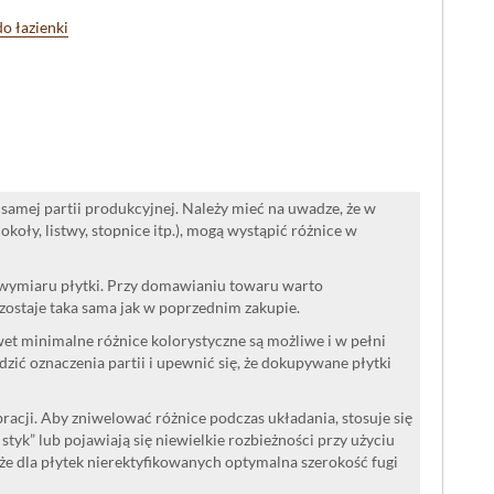
do łazienki
samej partii produkcyjnej. Należy mieć na uwadze, że w
oły, listwy, stopnice itp.), mogą wystąpić różnice w
 wymiaru płytki. Przy domawianiu towaru warto
ozostaje taka sama jak w poprzednim zakupie.
wet minimalne różnice kolorystyczne są możliwe i w pełni
ć oznaczenia partii i upewnić się, że dokupywane płytki
acji. Aby zniwelować różnice podczas układania, stosuje się
a styk” lub pojawiają się niewielkie rozbieżności przy użyciu
że dla płytek nierektyfikowanych optymalna szerokość fugi