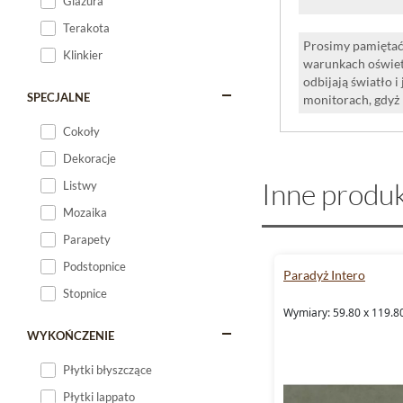
Glazura
Terakota
Prosimy pamiętać,
Klinkier
warunkach oświet
odbijają światło 
SPECJALNE
monitorach, gdyż
Cokoły
Dekoracje
Inne produk
Listwy
Mozaika
Parapety
Podstopnice
Paradyż Intero
Stopnice
Wymiary: 59.80 x 119.80
WYKOŃCZENIE
Płytki błyszczące
Płytki lappato