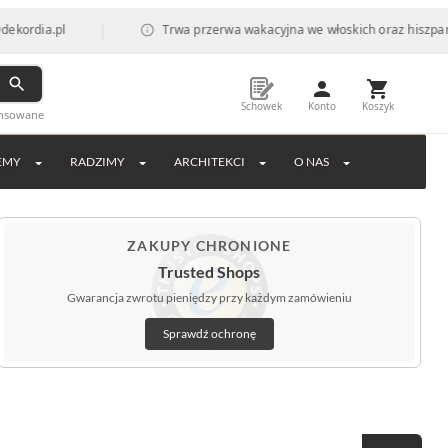
|
pl
Trwa przerwa wakacyjna we włoskich oraz hiszpańskich fab
Schowek
Konto
Koszyk
ansowane
EMY
RADZIMY
ARCHITEKCI
O NAS
ZAKUPY CHRONIONE
Trusted Shops
Gwarancja zwrotu pieniędzy przy każdym zamówieniu
Sprawdź ochronę