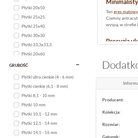
Minimalisty
Płytki 20x50
Ten
gres matowy
Płytki 25x25
Ciemny antracyt 
wyspą, w strefi
Płytki 25x40
Płytki 30x30
Precyzja uk
Płytki 33,3x33,3
Rektyfikowane
kr
Płytki 20x60
a to szczególnie
Dodatko
Płytki 20x120
tam, gdzie
na po
GRUBOŚĆ
Płytki 25x60
Plytki ultra cienkie (4 - 6 mm)
Gres Intero
Płytki 25x75
Informa
Płytki cienkie (6,1 - 8 mm)
Mrozoodporność 
Płytki 30x60
Płytki 8,1 - 10 mm
posadzkę ze śro
Producent:
Płytki 30x90
dziennej, gdzie m
Płytki 10 mm
Płytki 30x120
każdym stylem od
Kolekcja:
Płytki 10,1 - 12 mm
Płytki 40x120
Płytki 12,1 - 14 mm
Rozmiar:
Płytki 45x45
Płytki 14,1 - 16 mm
Gatunek:
Płytki 60x60