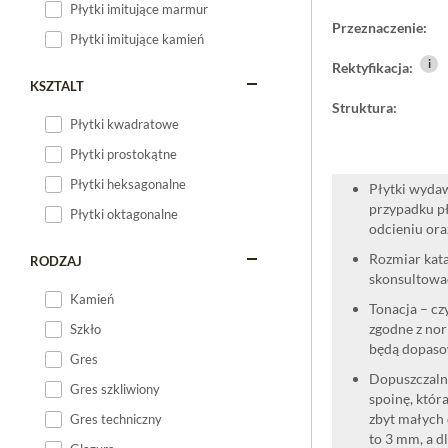
Płytki imitujące marmur
Przeznaczenie:
Płytki imitujące kamień
i
Rektyfikacja:
KSZTALT
Struktura:
Płytki kwadratowe
Płytki prostokątne
Płytki heksagonalne
Płytki wydaw
przypadku pł
Płytki oktagonalne
odcieniu oraz
Rozmiar kata
RODZAJ
skonsultować
Kamień
Tonacja – cz
zgodne z nor
Szkło
będą dopaso
Gres
Dopuszczalne
Gres szkliwiony
spoinę, która
zbyt małych 
Gres techniczny
to 3 mm, a d