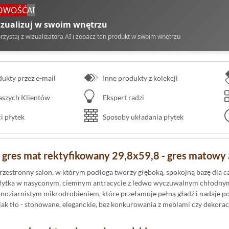
OWOŚĆ
AI
zualizuj w swoim wnętrzu
rzystaj z wizualizatora AI i zobacz ten produkt w swoim wnętrzu
kty przez e-mail
Inne produkty z kolekcji
naszych Klientów
Ekspert radzi
 płytek
Sposoby układania płytek
 gres mat rektyfikowany 29,8x59,8 - gres matowy 
zestronny salon, w którym podłoga tworzy głęboką, spokojną bazę dla ca
płytka w nasyconym, ciemnym antracycie z ledwo wyczuwalnym chłodnym 
noziarnistym mikrodrobieniem, które przełamuje pełną gładź i nadaje p
 jak tło - stonowane, eleganckie, bez konkurowania z meblami czy dekorac