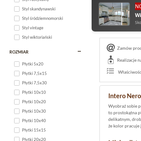
N
Styl skandynawski
Wi
Styl śródziemnomorski
Sko
Styl vintage
Styl wiktoriański
Zamów produ
ROZMIAR
Realizacje 
Płytki 5x20
Właściwości
Płytki 7,5x15
Płytki 7,5x30
Płytki 10x10
Intero Nero
Płytki 10x20
Wyobraź sobie pr
Płytki 10x30
to prostokątna 
delikatnym, drob
Płytki 10x40
że kolor pracuje
Płytki 15x15
Płytki 20x20