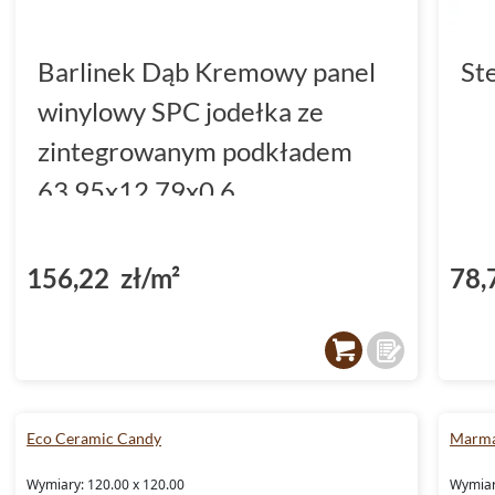
Barlinek Dąb Kremowy panel
St
winylowy SPC jodełka ze
zintegrowanym podkładem
63.95x12.79x0.6
(DP5000036)
156,22 zł/m²
78,
Eco Ceramic Candy
Marma
Wymiary: 120.00 x 120.00
Wymiary