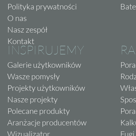
Polityka prywatności
Bate
O nas
Nasz zespół
Kontakt
INSPIRUJEMY
RA
Galerie użytkowników
Pora
Wasze pomysły
Rodz
Projekty użytkowników
Właś
Nasze projekty
Spos
Polecane produkty
Pora
Aranżacje producentów
Kalk
Wizualizator
Fugi 