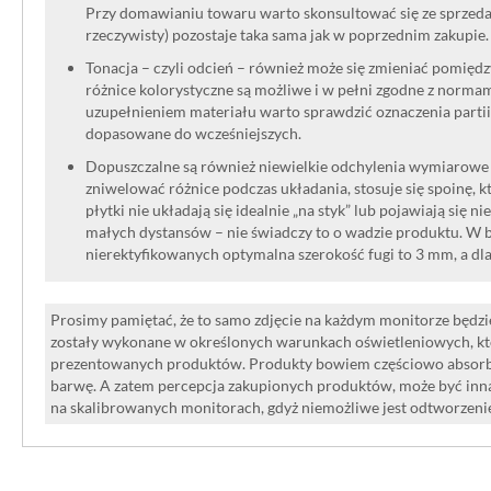
Przy domawianiu towaru warto skonsultować się ze sprzedaw
rzeczywisty) pozostaje taka sama jak w poprzednim zakupie.
Tonacja – czyli odcień – również może się zmieniać pomięd
różnice kolorystyczne są możliwe i w pełni zgodne z norma
uzupełnieniem materiału warto sprawdzić oznaczenia partii
dopasowane do wcześniejszych.
Dopuszczalne są również niewielkie odchylenia wymiarowe w
zniwelować różnice podczas układania, stosuje się spoinę, kt
płytki nie układają się idealnie „na styk” lub pojawiają się n
małych dystansów – nie świadczy to o wadzie produktu. W br
nierektyfikowanych optymalna szerokość fugi to 3 mm, a dl
Prosimy pamiętać, że to samo zdjęcie na każdym monitorze będzie
zostały wykonane w określonych warunkach oświetleniowych, kt
prezentowanych produktów. Produkty bowiem częściowo absorbują
barwę. A zatem percepcja zakupionych produktów, może być inna
na skalibrowanych monitorach, gdyż niemożliwe jest odtworzen