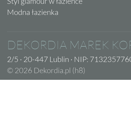
Styl glamour w łazience
Modna łazienka
DEKORDIA MAREK KO
2/5
·
20-447 Lublin
·
NIP: 713235776
© 2026 Dekordia.pl (h8)