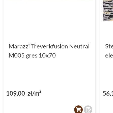
Marazzi Treverkfusion Neutral
St
M005 gres 10x70
el
109,00 zł/m²
56,