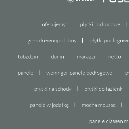
oferujemy:
płytki podłogowe
gres drewnopodobny
płytki podłogo
tubądzin
dunin
marazzi
netto
panele
weninger panele podłogowe
p
płytki na schody
płytki do łazienki
panele w jodełkę
mocha mousse
panele classen m