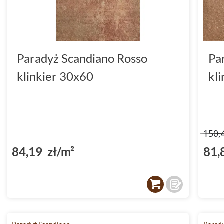
Paradyż Scandiano Rosso
Pa
klinkier 30x60
kl
150,
84,19 zł/m²
81,