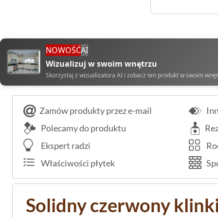
NOWOŚĆ
AI
Wizualizuj w swoim wnętrzu
Skorzystaj z wizualizatora AI i zobacz ten produkt w swoim wnę
Zamów produkty przez e-mail
Inn
Polecamy do produktu
Rea
Ekspert radzi
Rod
Właściwości płytek
Spo
Solidny czerwony klinki