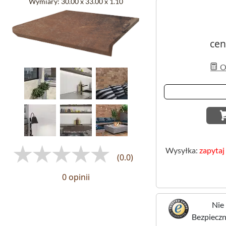
Wymiary:
30.00 x 33.00 x 1.10
cen
Ob
Wysyłka:
zapytaj
(0.0)
0 opinii
Nie 
Bezpieczne