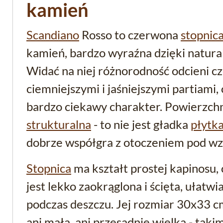
kamień
Scandiano
Rosso to czerwona
stopnic
kamień, bardzo wyraźna dzięki natural
Widać na niej różnorodność odcieni cz
ciemniejszymi i jaśniejszymi partiami, c
bardzo ciekawy charakter. Powierzchn
strukturalna
- to nie jest gładka
płytk
dobrze współgra z otoczeniem pod wz
Stopnica
ma kształt prostej kapinosu,
jest lekko zaokrąglona i ścięta, ułat
podczas deszczu. Jej rozmiar 30x33 cm
ani mała, ani przesadnie wielka - ta