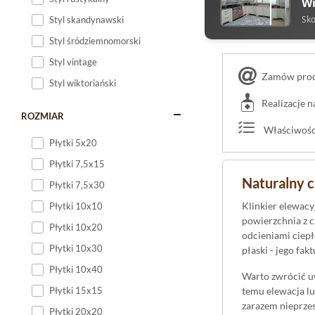
Wi
Sko
Styl skandynawski
Styl śródziemnomorski
Styl vintage
Zamów produ
Styl wiktoriański
Realizacje 
ROZMIAR
Właściwości
Płytki 5x20
Płytki 7,5x15
Naturalny c
Płytki 7,5x30
Klinkier elewac
Płytki 10x10
powierzchnia z c
Płytki 10x20
odcieniami ciep
Płytki 10x30
płaski - jego fa
Płytki 10x40
Warto zwrócić uw
Płytki 15x15
temu elewacja l
zarazem nieprze
Płytki 20x20