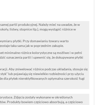
samej partii produkcyjnej. Należy mieć na uwadze, że w
oły, listwy, stopnice itp.), mogą wystąpić różnice w
 wymiaru płytki. Przy domawianiu towaru warto
ozostaje taka sama jak w poprzednim zakupie.
wet minimalne różnice kolorystyczne są możliwe i w pełni
ć oznaczenia partii i upewnić się, że dokupywane płytki
acji. Aby zniwelować różnice podczas układania, stosuje się
a styk” lub pojawiają się niewielkie rozbieżności przy użyciu
że dla płytek nierektyfikowanych optymalna szerokość fugi
lorystyce. Zdjęcia zostały wykonane w określonych
tów. Produkty bowiem częściowo absorbują, a częściowo