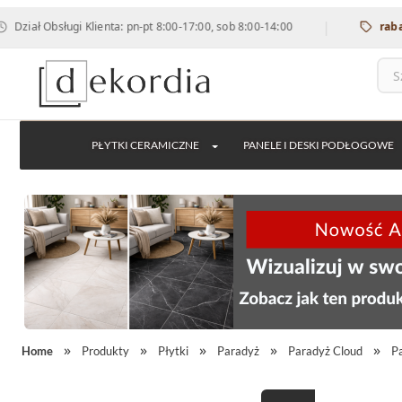
|
Obsługi Klienta: pn-pt 8:00-17:00, sob 8:00-14:00
rabat 12% n
PŁYTKI CERAMICZNE
PANELE I DESKI PODŁOGOWE
Home
Produkty
Płytki
Paradyż
Paradyż Cloud
P