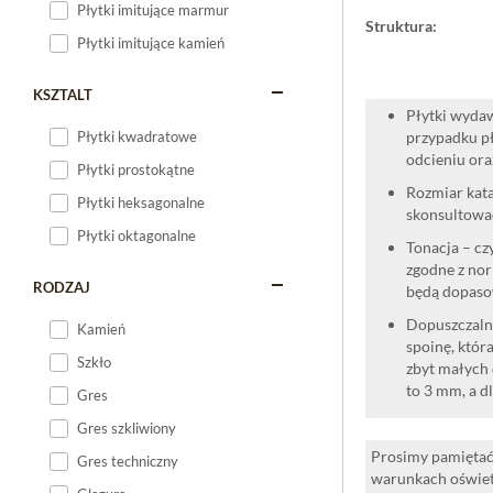
Płytki imitujące marmur
Struktura:
Płytki imitujące kamień
KSZTALT
Płytki wydaw
Płytki kwadratowe
przypadku pł
odcieniu oraz
Płytki prostokątne
Rozmiar kata
Płytki heksagonalne
skonsultować
Płytki oktagonalne
Tonacja – cz
zgodne z nor
RODZAJ
będą dopaso
Dopuszczalne
Kamień
spoinę, która
Szkło
zbyt małych 
to 3 mm, a d
Gres
Gres szkliwiony
Prosimy pamiętać,
Gres techniczny
warunkach oświet