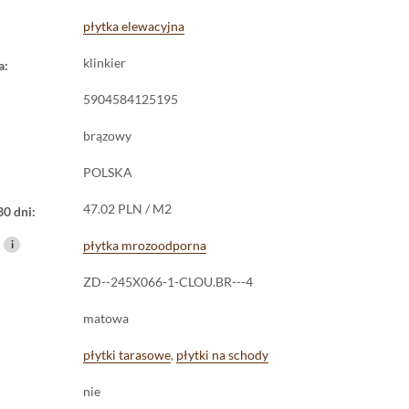
płytka elewacyjna
klinkier
a:
5904584125195
brązowy
POLSKA
47.02 PLN / M2
30 dni:
i
płytka mrozoodporna
ZD--245X066-1-CLOU.BR---4
matowa
płytki tarasowe
,
płytki na schody
nie