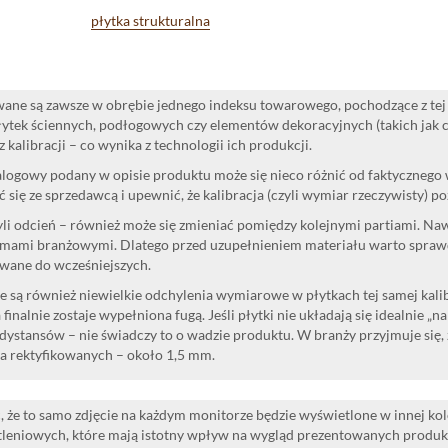
płytka strukturalna
ane są zawsze w obrębie jednego indeksu towarowego, pochodzące z tej 
ytek ściennych, podłogowych czy elementów dekoracyjnych (takich jak cok
 kalibracji – co wynika z technologii ich produkcji.
logowy podany w opisie produktu może się nieco różnić od faktycznego
 się ze sprzedawcą i upewnić, że kalibracja (czyli wymiar rzeczywisty) p
yli odcień – również może się zmieniać pomiędzy kolejnymi partiami. Na
mami branżowymi. Dlatego przed uzupełnieniem materiału warto sprawdzi
wane do wcześniejszych.
 są również niewielkie odchylenia wymiarowe w płytkach tej samej kalibr
 finalnie zostaje wypełniona fugą. Jeśli płytki nie układają się idealnie „n
dystansów – nie świadczy to o wadzie produktu. W branży przyjmuje się, 
la rektyfikowanych – około 1,5 mm.
 że to samo zdjęcie na każdym monitorze będzie wyświetlone w innej ko
leniowych, które mają istotny wpływ na wygląd prezentowanych produk