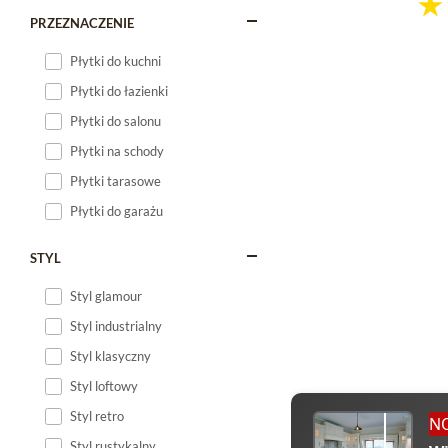
PRZEZNACZENIE
Płytki do kuchni
Płytki do łazienki
Płytki do salonu
Płytki na schody
Płytki tarasowe
Płytki do garażu
STYL
Styl glamour
Styl industrialny
Styl klasyczny
Styl loftowy
Styl retro
N
Styl rustykalny