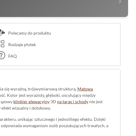
›
Polecamy do produktu
Rodzaje płytek
FAQ
a się wyraźną, trójwymiarową strukturą.
Matowa
. Kolor jest wyrazisty, głęboki, oscylujący między
brązowy
klinkier elewacyjny
3D
na taras i schody
nie jest
 efekt wizualny i dotykowy.
akteru, unikając sztucznego i jednolitego efektu. Dzięki
ra odpowiada wymaganiom osób poszukujących trwałych, a