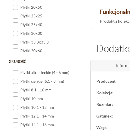
Płytki 20x50
Funkcjonaln
Płytki 25x25
Produkt z kolekc
Płytki 25x40
oznacza, że Clou
wilgotność mogą 
Płytki 30x30
wytrzymałość i a
Płytki 33,3x33,3
Dodatko
W domach, gdzie 
Płytki 20x60
stopniach wejśc
Płytki 20x120
GRUBOŚĆ
na schodach, gdz
Informa
Płytki 25x60
Plytki ultra cienkie (4 - 6 mm)
Parametry t
Płytki 25x75
Producent:
Płytki cienkie (6,1 - 8 mm)
Płytki 30x60
Cloud Brown El
Płytki 8,1 - 10 mm
Kolekcja:
klinkier był
mroz
Płytki 30x90
Płytki 10 mm
tylko estetyczna
Płytki 30x120
Rozmiar:
na ścieranie.
Płytki 10,1 - 12 mm
Płytki 40x120
Gatunek:
Płytki 12,1 - 14 mm
W projekcie elew
Płytki 45x45
techniczne. Ten 
Płytki 14,1 - 16 mm
Waga:
Płytki 60x60