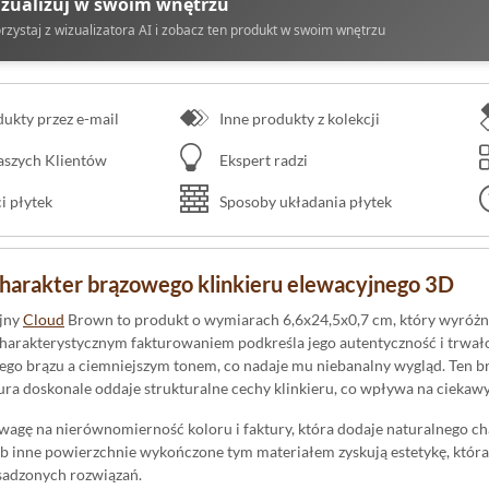
zualizuj w swoim wnętrzu
rzystaj z wizualizatora AI i zobacz ten produkt w swoim wnętrzu
kty przez e-mail
Inne produkty z kolekcji
naszych Klientów
Ekspert radzi
 płytek
Sposoby układania płytek
harakter brązowego klinkieru elewacyjnego 3D
yjny
Cloud
Brown to produkt o wymiarach 6,6x24,5x0,7 cm, który wyróżni
harakterystycznym fakturowaniem podkreśla jego autentyczność i trwałość
łego brązu a ciemniejszym tonem, co nadaje mu niebanalny wygląd. Ten 
ktura doskonale oddaje strukturalne cechy klinkieru, co wpływa na ciekawy
agę na nierównomierność koloru i faktury, która dodaje naturalnego char
ub inne powierzchnie wykończone tym materiałem zyskują estetykę, któ
sadzonych rozwiązań.