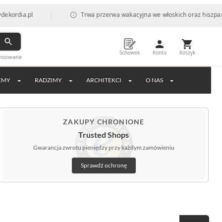
|
.pl
Trwa przerwa wakacyjna we włoskich oraz hiszpańskich fa
Schowek
Konto
Koszyk
ansowane
EMY
RADZIMY
ARCHITEKCI
O NAS
ZAKUPY CHRONIONE
Trusted Shops
Gwarancja zwrotu pieniędzy przy każdym zamówieniu
Sprawdź ochronę