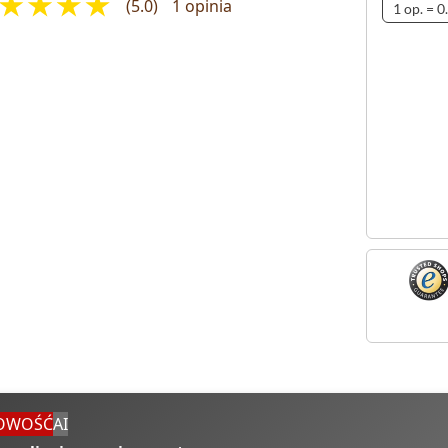
(5.0)
1 opinia
OWOŚĆ
AI