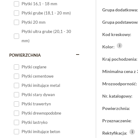
Płytki 16,1 - 18 mm
Płytki 120x60
Grupa dodatkowa:
Płytki grube (18,1 - 20 mm)
Płytki 75x75
Grupa podstawow
Płytki 20 mm
Płytki 80x80
Płytki ultra grube (20,1 - 30
Kod kreskowy:
Płytki 90x90
mm)
Płytki 120x120
i
Kolor:
Płytki małe
POWIERZCHNIA
Kraj pochodzenia:
Płytki duże
Płytki ceglane
Minimalna cena z 
Płytki wielkoformatowe
Płytki cementowe
Mrozoodporność:
Płytki imitujące metal
Płytki stary dywan
Nr. katalogowy:
Płytki trawertyn
Powierzchnia:
Płytki drewnopodobne
Przeznaczenie:
Płytki lastryko
Płytki imitujące beton
i
Rektyfikacja: