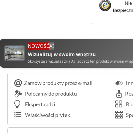
Nie 
Bezpieczne
NOWOŚĆ
AI
Wizualizuj w swoim wnętrzu
Skorzystaj z wizualizatora AI i zobacz ten produkt w swoim wnę
Zamów produkty przez e-mail
Inn
Polecamy do produktu
Rea
Ekspert radzi
Rod
Właściwości płytek
Spo