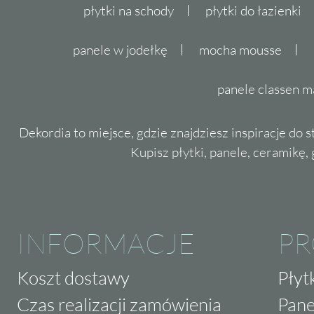
płytki na schody
płytki do łazienki
panele w jodełkę
mocha mousse
panele classen m
Dekordia to miejsce, gdzie znajdziesz inspiracje do 
Kupisz płytki, panele, ceramikę, g
INFORMACJE
P
Koszt dostawy
Płyt
Czas realizacji zamówienia
Pane