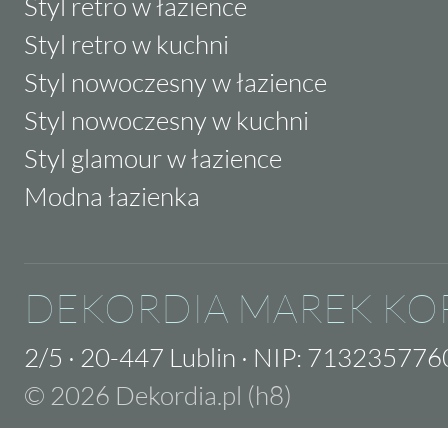
Styl retro w łazience
Styl retro w kuchni
Styl nowoczesny w łazience
Styl nowoczesny w kuchni
Styl glamour w łazience
Modna łazienka
DEKORDIA MAREK KO
2/5
·
20-447 Lublin
·
NIP: 713235776
© 2026 Dekordia.pl (h8)