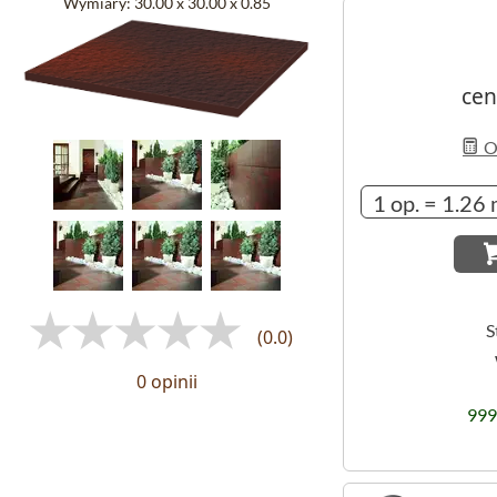
Wymiary:
30.00 x 30.00 x 0.85
cen
Ob
S
(0.0)
0 opinii
999