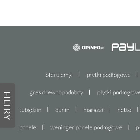
oferujemy:
płytki podłogowe
gres drewnopodobny
płytki podłogo
FILTRY
tubądzin
dunin
marazzi
netto
panele
weninger panele podłogowe
p