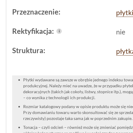
estetyki przez długi czas.
Przeznaczenie:
płytk
Rektyfikacja:
nie
i
Struktura:
płytk
Płytki wydawane są zawsze w obrębie jednego indeksu towar
produkcyjnej. Należy mieć na uwadze, że w przypadku płyt
dekoracyjnych (takich jak cokoły, listwy, stopnice itp.), mog
– co wynika z technologii ich produkcji.
Rozmiar katalogowy podany w opisie produktu może się niec
Przy domawianiu towaru warto skonsultować się ze sprzedaw
rzeczywisty) pozostaje taka sama jak w poprzednim zakupie.
Tonacja – czyli odcień – również może się zmieniać pomięd