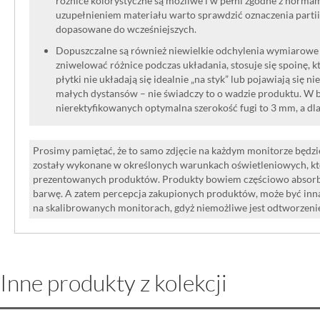
różnice kolorystyczne są możliwe i w pełni zgodne z norma
uzupełnieniem materiału warto sprawdzić oznaczenia partii
dopasowane do wcześniejszych.
Dopuszczalne są również niewielkie odchylenia wymiarowe w
zniwelować różnice podczas układania, stosuje się spoinę, kt
płytki nie układają się idealnie „na styk” lub pojawiają się n
małych dystansów – nie świadczy to o wadzie produktu. W br
nierektyfikowanych optymalna szerokość fugi to 3 mm, a dl
Prosimy pamiętać, że to samo zdjęcie na każdym monitorze będzie
zostały wykonane w określonych warunkach oświetleniowych, kt
prezentowanych produktów. Produkty bowiem częściowo absorbują
barwę. A zatem percepcja zakupionych produktów, może być inna
na skalibrowanych monitorach, gdyż niemożliwe jest odtworzen
Inne produkty z kolekcji