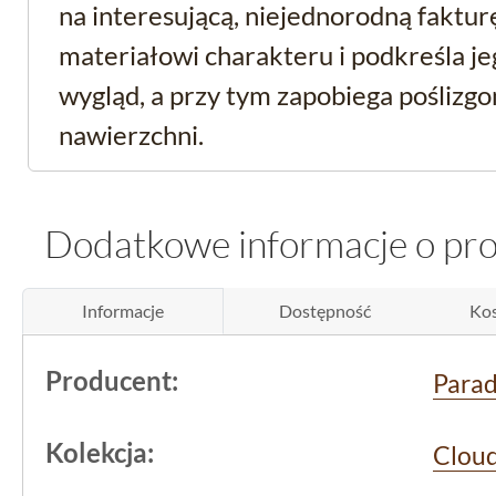
na interesującą, niejednorodną faktur
materiałowi charakteru i podkreśla j
wygląd, a przy tym zapobiega poślizgo
nawierzchni.
Brązowy klinkier anty
Dodatkowe informacje o pr
tarasowy - funkcjonalno
bezpieczeństwo
Informacje
Dostępność
Kos
Ten produkt jest przystosowany do za
Producent:
Para
klinkier podłogowy
, idealny na tarasy
Kolekcja:
wilgoć czy zmienne warunki atmosfer
Clou
klasa R10 zapewnia wysoki poziom b