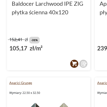
Baldocer Larchwood IPE ZIG
Ap
płytka ścienna 40x120
pł
152,41
zł
-31%
105,17 zł/m²
239
Aparici Grunge
Aparic
Wymiary: 22.50 x 32.50
Wymiary