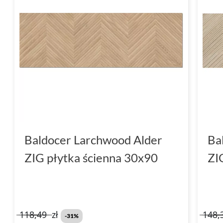
Baldocer Larchwood Alder
Ba
ZIG płytka ścienna 30x90
ZI
118,49
zł
148,
-31%