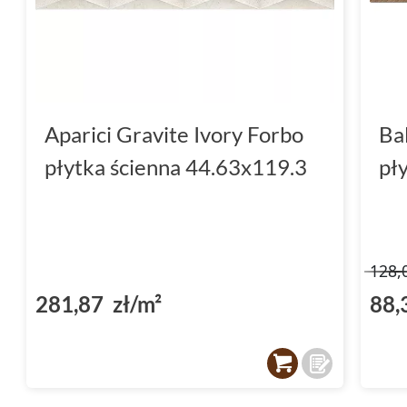
Aparici Gravite Ivory Forbo
Ba
płytka ścienna 44.63x119.3
pł
128,
281,87 zł/m²
88,