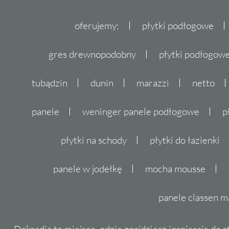
oferujemy:
płytki podłogowe
gres drewnopodobny
płytki podłogo
tubądzin
dunin
marazzi
netto
panele
weninger panele podłogowe
p
płytki na schody
płytki do łazienki
panele w jodełkę
mocha mousse
panele classen m
Dekordia to miejsce, gdzie znajdziesz inspiracje do 