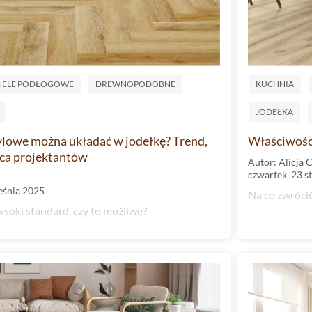
NELE PODŁOGOWE
DREWNOPODOBNE
KUCHNIA
JODEŁKA
ylowe można układać w jodełkę? Trend,
Właściwości 
rca projektantów
Autor: Alicja 
czwartek, 23 s
eśnia 2025
Na co zwróci
soki standard, czy to możliwe?