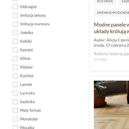
KUCHNIA
ŁAZ
Heksagon
DREWNOPODOBN
Imitacja betonu
Modne panele wi
Imitacja marmuru
układy królują
Jodełka
Autor: Alicja Czern
Kafelki
środa, 17 czerwca 
Kamień
Kolory i wzory, p
uwagę
Kitkat
Klinkier
Kuchnia
Lamele
Lastryko
Łazienka
Mały format
Monokolor
Mozaika