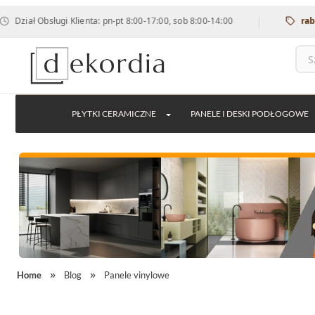
|
ługi Klienta: pn-pt 8:00-17:00, sob 8:00-14:00
rabat 12% na w
PŁYTKI CERAMICZNE
PANELE I DESKI PODŁOGOWE
Home
Blog
Panele vinylowe