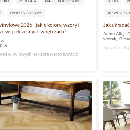
IENKA
PODŁOGA
PANELE PODŁOGOWE
SALON
P
E
PANELE VINYLOWE
DREWNOPOD
nylowe 2026 - jakie kolory, wzory i
Jak układać
 we współczesnych wnętrzach?
Autor: Alicja 
wtorek, 17 ma
iec
2026
Sprawdź jak p
aneli winylowych na które warto zwrócić