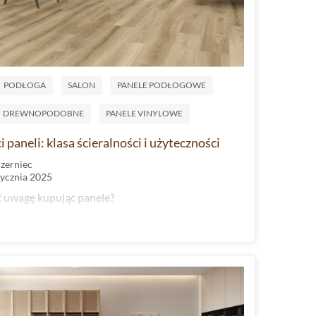
PODŁOGA
SALON
PANELE PODŁOGOWE
DREWNOPODOBNE
PANELE VINYLOWE
paneli: klasa ścieralności i użyteczności
Czerniec
tycznia 2025
ć uwagę kupując panele?