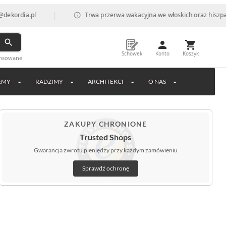
|
Trwa przerwa wakacyjna we włoskich oraz hiszpańskich fabry
Schowek
Konto
Koszyk
ansowane
EMY
RADZIMY
ARCHITEKCI
O NAS
ZAKUPY CHRONIONE
Trusted Shops
Gwarancja zwrotu pieniędzy przy każdym zamówieniu
Sprawdź ochronę