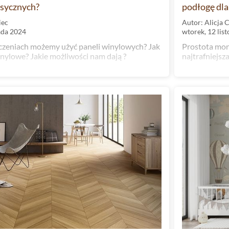
lasycznych?
podłogę dla 
iec
Autor: Alicja 
ada 2024
wtorek, 12 lis
czeniach możemy użyć paneli winylowych? Jak
Prostota mon
nylowe? Jakie możliwości nam dają ?
najtrafniejsz