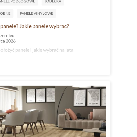
ANELE PODŁOGOWE
JODEŁKA
OBNE
PANELE VINYLOWE
 panele? Jakie panele wybrac?
Czerniec
rca 2026
ołożyć panele i jakie wybrać na lata