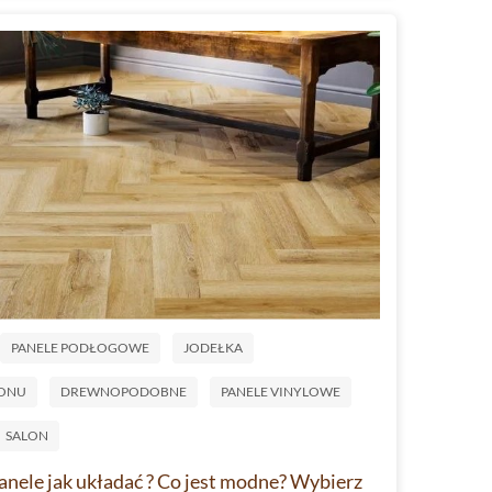
PANELE PODŁOGOWE
JODEŁKA
TONU
DREWNOPODOBNE
PANELE VINYLOWE
SALON
nele jak układać ? Co jest modne? Wybierz