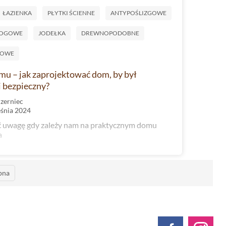
ŁAZIENKA
PŁYTKI ŚCIENNE
ANTYPOŚLIZGOWE
ŁOGOWE
JODEŁKA
DREWNOPODOBNE
LOWE
mu – jak zaprojektować dom, by był
i bezpieczny?
Czerniec
eśnia 2024
ć uwagę gdy zależy nam na praktycznym domu
a
pna