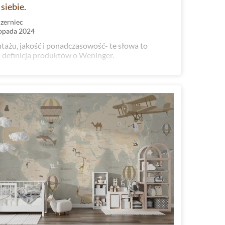
siebie.
Czerniec
topada 2024
tażu, jakość i ponadczasowość- te słowa to
a definicja produktów o Weninger.