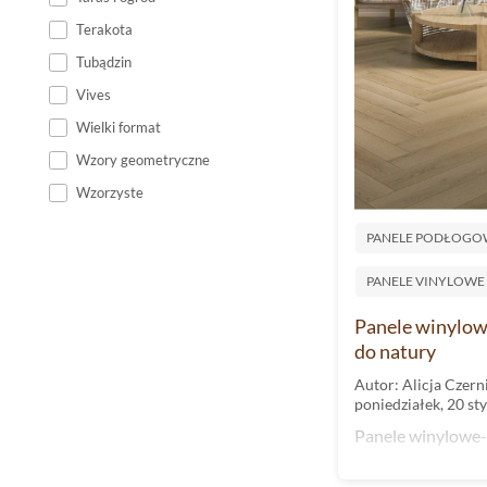
Terakota
Tubądzin
Vives
Wielki format
Wzory geometryczne
Wzorzyste
PANELE PODŁOGO
PANELE VINYLOWE
Panele winylowe
do natury
Autor: Alicja Czern
poniedziałek, 20 st
Panele winylowe-