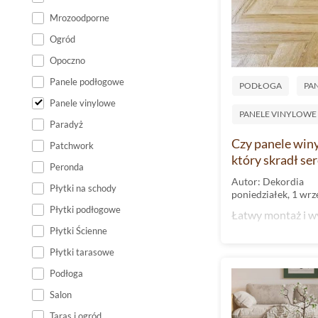
Mrozoodporne
Ogród
Opoczno
Panele podłogowe
PODŁOGA
PA
Panele vinylowe
PANELE VINYLOWE
Paradyż
Czy panele win
Patchwork
który skradł se
Peronda
Autor: Dekordia
Płytki na schody
poniedziałek, 1 wrz
Płytki podłogowe
Łatwy montaż i wy
Płytki Ścienne
Płytki tarasowe
Podłoga
Salon
Taras i ogród