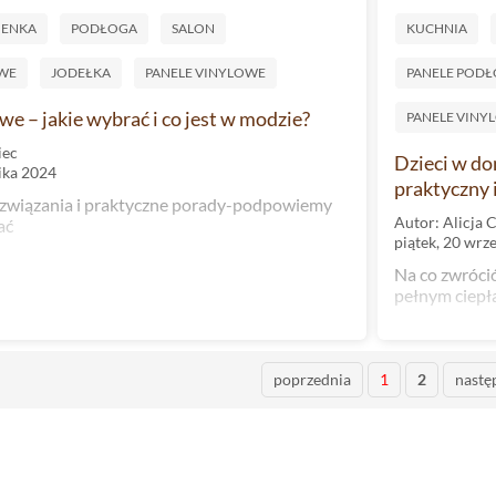
IENKA
PODŁOGA
SALON
KUCHNIA
WE
JODEŁKA
PANELE VINYLOWE
PANELE POD
e – jakie wybrać i co jest w modzie?
PANELE VINY
iec
Dzieci w do
ika 2024
praktyczny 
związania i praktyczne porady-podpowiemy
Autor: Alicja 
rać
piątek, 20 wrz
Na co zwróci
pełnym ciepł
poprzednia
1
2
nastę