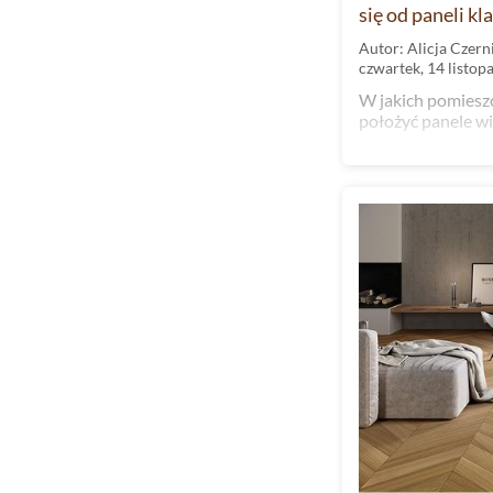
się od paneli k
Autor: Alicja Czern
czwartek, 14 listop
W jakich pomiesz
położyć panele wi