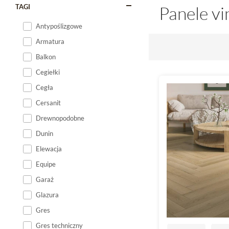
TAGI
Panele v
Antypoślizgowe
Armatura
Balkon
Cegiełki
Cegła
Cersanit
Drewnopodobne
Dunin
Elewacja
Equipe
Garaż
Glazura
Gres
Gres techniczny