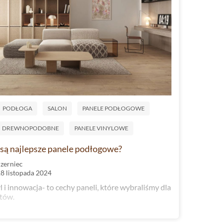
PODŁOGA
SALON
PANELE PODŁOGOWE
DREWNOPODOBNE
PANELE VINYLOWE
y są najlepsze panele podłogowe?
Czerniec
18 listopada 2024
yl i innowacja- to cechy paneli, które wybraliśmy dla
ntów.