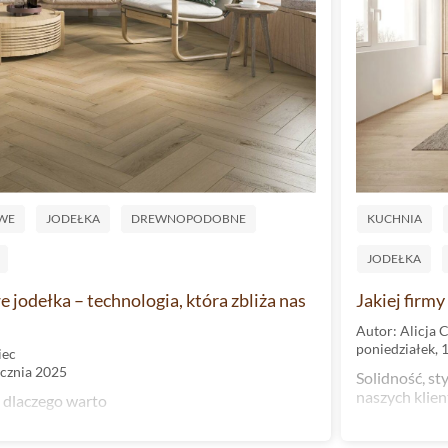
WE
JODEŁKA
DREWNOPODOBNE
KUCHNIA
JODEŁKA
 jodełka – technologia, która zbliża nas
Jakiej firm
Autor: Alicja 
poniedziałek, 
iec
ycznia 2025
Solidność, st
naszych klie
 dlaczego warto