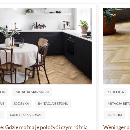
LON
IMITACJA MARMURU
PODŁOGA
WE
JODEŁKA
IMITACJA BETONU
IMITACJA BE
E
PANELE VINYLOWE
KUCHNIA
: Gdzie można je położyć i czym różnią
Weninger pa