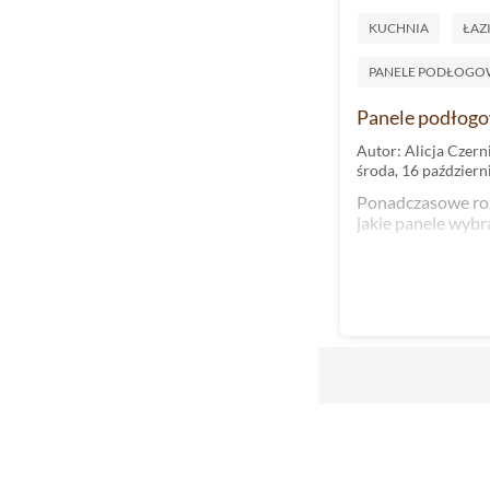
KUCHNIA
ŁAZ
PANELE PODŁOGO
Panele podłogow
Autor: Alicja Czern
środa, 16 październ
Ponadczasowe ro
jakie panele wyb