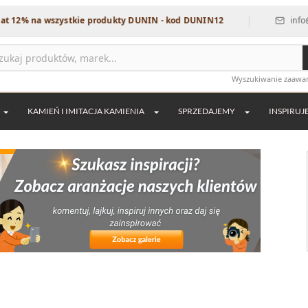
|
szystkie produkty DUNIN - kod DUNIN12
info@dekordia.pl
Wyszukiwanie zaaw
KAMIEŃ I IMITACJA KAMIENIA
SPRZEDAJEMY
INSPIRUJ