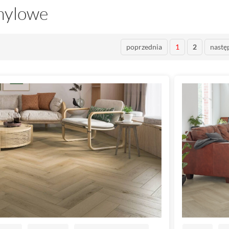
inylowe
poprzednia
1
2
nastę