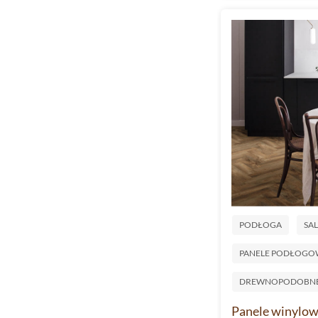
PODŁOGA
SA
PANELE PODŁOGO
DREWNOPODOBN
Panele winylowe