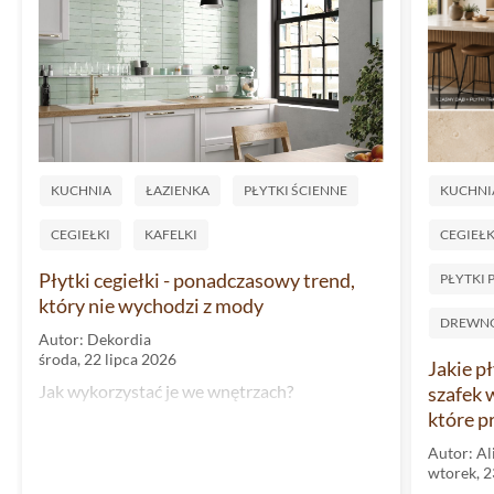
KUCHNIA
ŁAZIENKA
PŁYTKI ŚCIENNE
KUCHNI
CEGIEŁKI
KAFELKI
CEGIEŁK
Płytki cegiełki - ponadczasowy trend,
PŁYTKI
który nie wychodzi z mody
DREWN
Autor: Dekordia
środa, 22 lipca 2026
Jakie p
Jak wykorzystać je we wnętrzach?
szafek 
które p
Autor: Al
wtorek, 