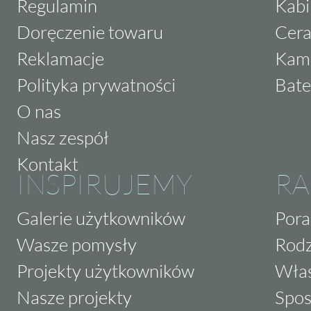
Regulamin
Kabi
Doręczenie towaru
Cera
Reklamacje
Kam
Polityka prywatności
Bate
O nas
Nasz zespół
Kontakt
INSPIRUJEMY
RA
Galerie użytkowników
Pora
Wasze pomysły
Rodz
Projekty użytkowników
Właś
Nasze projekty
Spos