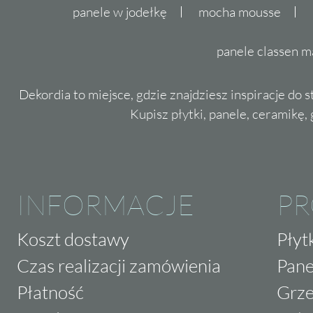
panele w jodełkę
mocha mousse
panele classen m
Dekordia to miejsce, gdzie znajdziesz inspiracje do 
Kupisz płytki, panele, ceramikę, g
INFORMACJE
P
Koszt dostawy
Płyt
Czas realizacji zamówienia
Pane
Płatność
Grze