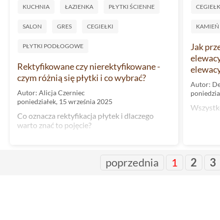
KUCHNIA
ŁAZIENKA
PŁYTKI ŚCIENNE
CEGIEŁK
SALON
GRES
CEGIEŁKI
KAMIEŃ
Jak prz
PŁYTKI PODŁOGOWE
elewacy
Rektyfikowane czy nierektyfikowane -
elewacy
czym różnią się płytki i co wybrać?
Autor: D
Autor: Alicja Czerniec
poniedzia
poniedziałek, 15 września 2025
Wszystko
Co oznacza rektyfikacja płytek i dlaczego
warto znać to pojęcie?
poprzednia
1
2
3