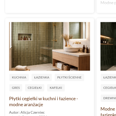
Modne po
KUCHNIA
ŁAZIENKA
PŁYTKI ŚCIENNE
ŁAZIEN
GRES
CEGIEŁKI
KAFELKI
CEGIEŁK
Płytki cegiełki w kuchni i łazience -
DREWN
modne aranżacje
Modne k
Autor: Alicja Czerniec
łazienk