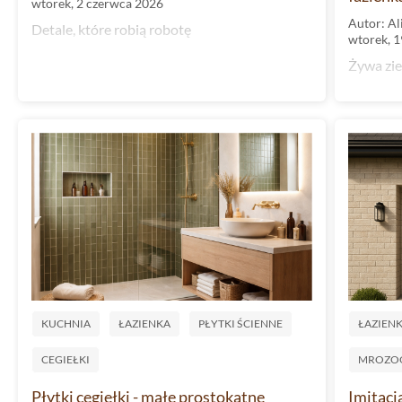
wtorek, 2 czerwca 2026
Autor: Al
Detale, które robią robotę
wtorek, 1
Żywa ziel
KUCHNIA
ŁAZIENKA
PŁYTKI ŚCIENNE
ŁAZIEN
CEGIEŁKI
MROZO
Płytki cegiełki - małe prostokątne
Imitacj