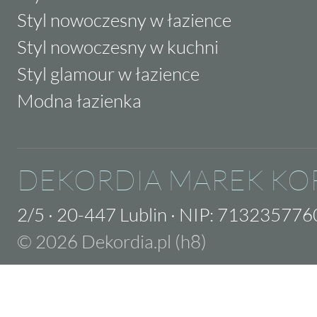
Styl nowoczesny w łazience
Styl nowoczesny w kuchni
Styl glamour w łazience
Modna łazienka
DEKORDIA MAREK KO
2/5
·
20-447 Lublin
·
NIP: 713235776
© 2026 Dekordia.pl (h8)