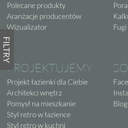
Polecane produkty
Pora
Aranżacje producentów
Kalk
Wizualizator
Fugi 
FILTRY
PROJEKTUJEMY
SO
Projekt łazienki dla Ciebie
Fac
Architekci wnętrz
Inst
Pomysł na mieszkanie
Blog
Styl retro w łazience
Styl retro w kuchni