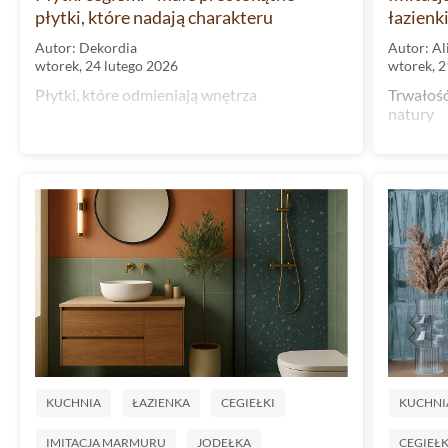
płytki, które nadają charakteru
łazienki
Autor: Dekordia
Autor: Al
wtorek, 24 lutego 2026
wtorek, 2
Płytki, które odmieniają wnętrza
Trwałość
natury
KUCHNIA
ŁAZIENKA
CEGIEŁKI
KUCHNI
IMITACJA MARMURU
JODEŁKA
CEGIEŁK