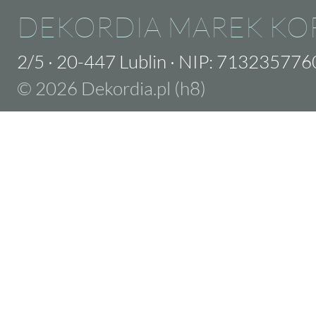
DEKORDIA MAREK KO
2/5
·
20-447 Lublin
·
NIP: 713235776
© 2026 Dekordia.pl (h8)