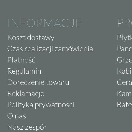
INFORMACJE
P
Koszt dostawy
Płyt
Czas realizacji zamówienia
Pane
Płatność
Grze
Regulamin
Kabi
Doręczenie towaru
Cera
Reklamacje
Kam
Polityka prywatności
Bate
O nas
Nasz zespół