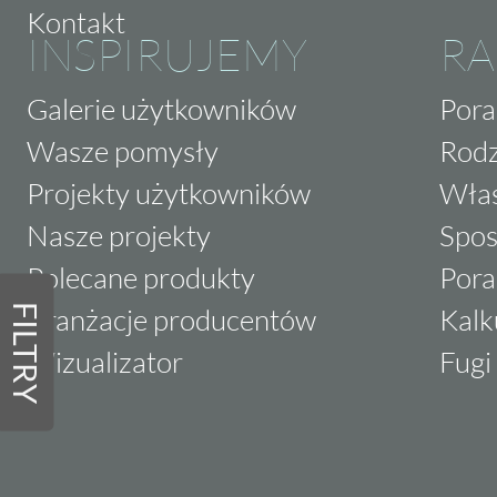
Kontakt
INSPIRUJEMY
RA
Galerie użytkowników
Pora
Wasze pomysły
Rodz
Projekty użytkowników
Właś
Nasze projekty
Spos
Polecane produkty
Pora
FILTRY
Aranżacje producentów
Kalk
Wizualizator
Fugi 