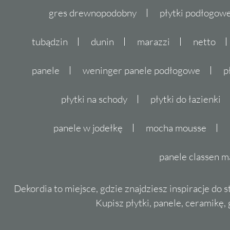
gres drewnopodobny
płytki podłogo
tubądzin
dunin
marazzi
netto
panele
weninger panele podłogowe
p
płytki na schody
płytki do łazienki
panele w jodełkę
mocha mousse
panele classen m
Dekordia to miejsce, gdzie znajdziesz inspiracje do 
Kupisz płytki, panele, ceramikę, g