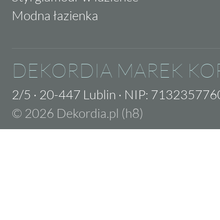
Modna łazienka
DEKORDIA MAREK KO
2/5
·
20-447 Lublin
·
NIP: 713235776
© 2026 Dekordia.pl (h8)