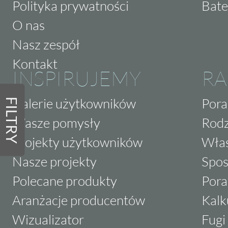
Polityka prywatności
Bate
O nas
Nasz zespół
Kontakt
INSPIRUJEMY
RA
Galerie użytkowników
Pora
FILTRY
Wasze pomysły
Rodz
Projekty użytkowników
Właś
Nasze projekty
Spos
Polecane produkty
Pora
Aranżacje producentów
Kalk
Wizualizator
Fugi 