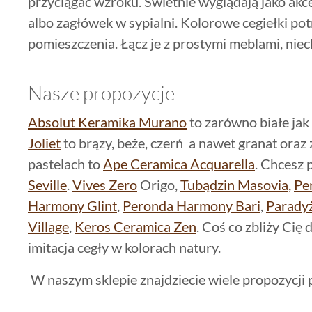
przyciągać wzroku. Świetnie wyglądają jako akce
albo zagłówek w sypialni. Kolorowe cegiełki pot
pomieszczenia. Łącz je z prostymi meblami, niec
Nasze propozycje
Absolut Keramika Murano
to zarówno białe jak 
Joliet
to brązy, beże, czerń a nawet granat oraz z
pastelach to
Ape Ceramica Acquarella
. Chcesz 
Seville
.
Vives Zero
Origo,
Tubądzin Masovia,
Pe
Harmony Glint
,
Peronda Harmony Bari
,
Parady
Village
,
Keros Ceramica Zen
. Coś co zbliży Cię
imitacja cegły w kolorach natury.
W naszym sklepie znajdziecie wiele propozycji 