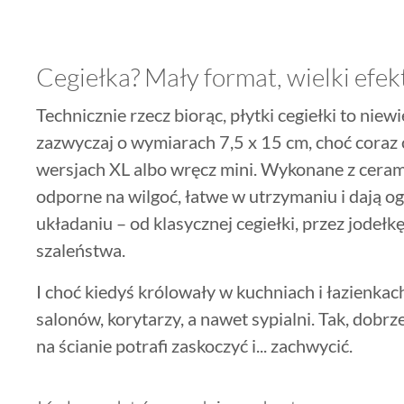
Cegiełka? Mały format, wielki efek
Technicznie rzecz biorąc, płytki cegiełki to niewi
zazwyczaj o wymiarach 7,5 x 15 cm, choć coraz c
wersjach XL albo wręcz mini. Wykonane z cerami
odporne na wilgoć, łatwe w utrzymaniu i dają o
układaniu – od klasycznej cegiełki, przez jodeł
szaleństwa.
I choć kiedyś królowały w kuchniach i łazienkac
salonów, korytarzy, a nawet sypialni. Tak, dobrze
na ścianie potrafi zaskoczyć i... zachwycić.