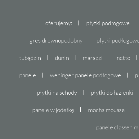
oferujemy:
płytki podłogowe
gres drewnopodobny
płytki podłogo
tubądzin
dunin
marazzi
netto
panele
weninger panele podłogowe
p
płytki na schody
płytki do łazienki
panele w jodełkę
mocha mousse
panele classen m