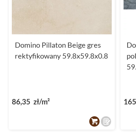
Domino Pillaton Beige gres
Do
rektyfikowany 59.8x59.8x0.8
po
59
86,35 zł/m²
165