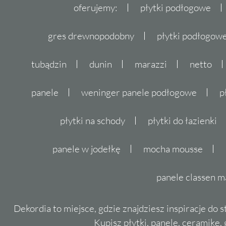
oferujemy:
płytki podłogowe
gres drewnopodobny
płytki podłogo
tubądzin
dunin
marazzi
netto
panele
weninger panele podłogowe
p
płytki na schody
płytki do łazienki
panele w jodełkę
mocha mousse
panele classen m
Dekordia to miejsce, gdzie znajdziesz inspiracje do 
Kupisz płytki, panele, ceramikę, g