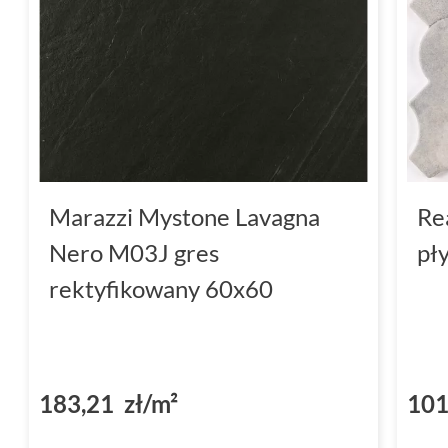
Marazzi Mystone Lavagna
Re
Nero M03J gres
pł
rektyfikowany 60x60
183,21 zł/m²
101