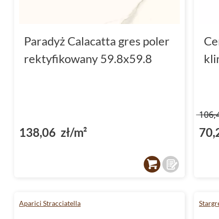
Paradyż Calacatta gres poler
Ce
rektyfikowany 59.8x59.8
kl
106,
138,06 zł/m²
70,
Aparici Stracciatella
Stargr