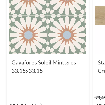
Gayafores Soleil Mint gres
St
33.15x33.15
Cr
73,4