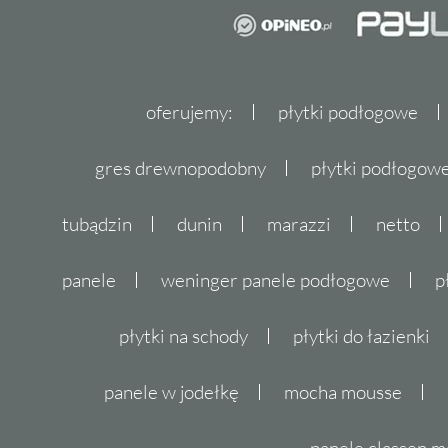
oferujemy:
płytki podłogowe
gres drewnopodobny
płytki podłogo
tubądzin
dunin
marazzi
netto
panele
weninger panele podłogowe
p
płytki na schody
płytki do łazienki
panele w jodełkę
mocha mousse
panele classen m