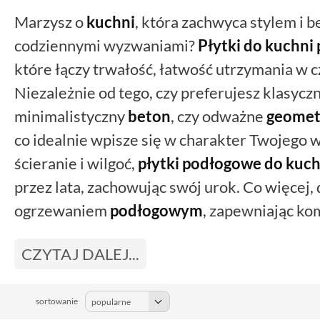
Marzysz o
kuchni
, która zachwyca stylem i be
codziennymi wyzwaniami?
Płytki do kuchni
które łączy trwałość, łatwość utrzymania w c
Niezależnie od tego, czy preferujesz klasyc
minimalistyczny
beton
, czy odważne
geomet
co idealnie wpisze się w charakter Twojego 
ścieranie i wilgoć,
płytki podłogowe do kuch
przez lata, zachowując swój urok. Co więcej,
ogrzewaniem
podłogowym
, zapewniając ko
Stwórz kuchnię, która będzie piękna, funkcjo
CZYTAJ DALEJ...
kulinarną przygodę!
sortowanie