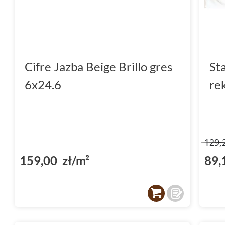
Cifre Jazba Beige Brillo gres
St
6x24.6
re
129,
159,00 zł/m²
89,