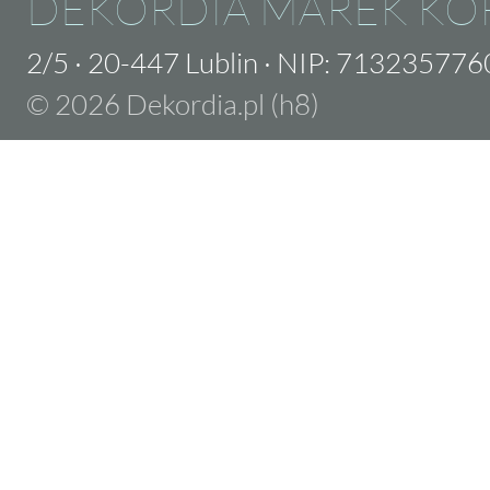
DEKORDIA MAREK KO
2/5
·
20-447 Lublin
·
NIP: 713235776
© 2026 Dekordia.pl (h8)