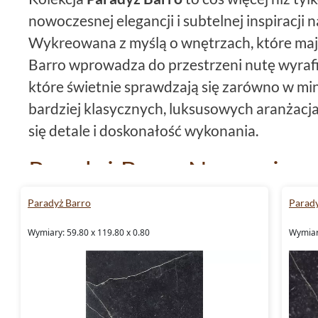
nowoczesnej elegancji i subtelnej inspiracji
Wykreowana z myślą o wnętrzach, które maj
Barro wprowadza do przestrzeni nutę wyrafi
które świetnie sprawdzają się zarówno w mini
bardziej klasycznych, luksusowych aranżacjac
się detale i doskonałość wykonania.
Paradyż Barro Nero - ciemn
bezkompromisowy
Paradyż Barro
Parad
Paradyż Barro
Nero to esencja współczesne
Wymiary: 59.80 x 119.80 x 0.80
Wymiary
zachwyca głębią koloru i subtelną strukturą.
eleganckimi, ciemnymi odmianami kamienia,
symbolem luksusu i klasy. Ich wykończenie d