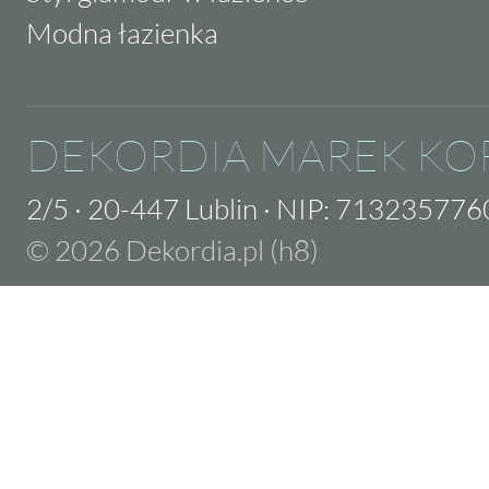
Modna łazienka
DEKORDIA MAREK KO
2/5
·
20-447 Lublin
·
NIP: 713235776
© 2026 Dekordia.pl (h8)