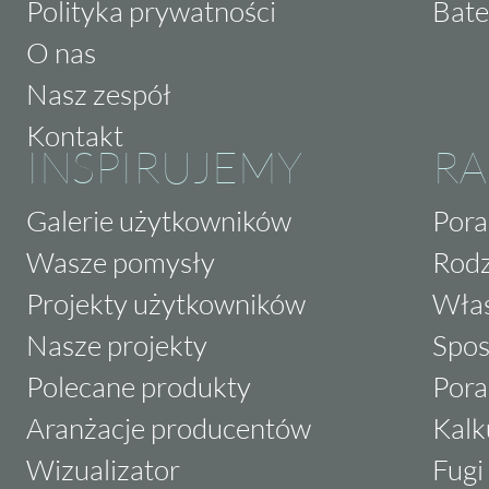
Polityka prywatności
Bate
rozwiązanie, które łączy w sobie styl, funkcj
O nas
te płytki, tworzysz przestrzeń, która zachwyc
Nasz zespół
przyszłości. Odkryj potęgę ciemnych tonó
elegancję Grys i daj się porwać magii nowoc
Kontakt
INSPIRUJEMY
RA
Galerie użytkowników
Pora
Wasze pomysły
Rodz
Projekty użytkowników
Właś
Nasze projekty
Spos
Polecane produkty
Pora
Aranżacje producentów
Kalk
Wizualizator
Fugi 