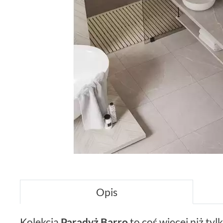
Opis
Kolekcja
Paradyż Barro
to coś więcej niż tyl