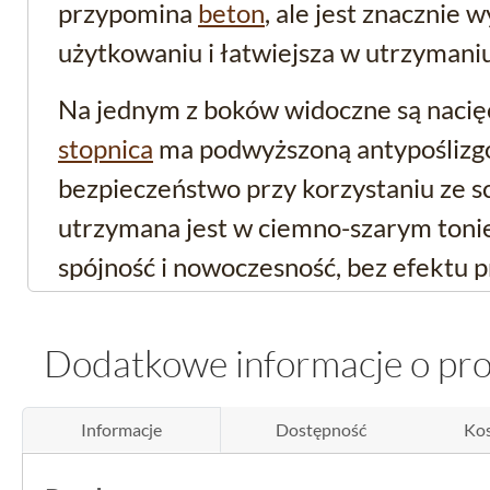
przypomina
beton
, ale jest znacznie 
użytkowaniu i łatwiejsza w utrzymaniu
Na jednym z boków widoczne są nacięc
stopnica
ma podwyższoną antypoślizgo
bezpieczeństwo przy korzystaniu ze s
utrzymana jest w ciemno-szarym toni
spójność i nowoczesność, bez efektu 
dużego kontrastu.
Dodatkowe informacje o pr
Zastosowanie i funkcjo
stopnicy gresowej bet
Informacje
Dostępność
Kos