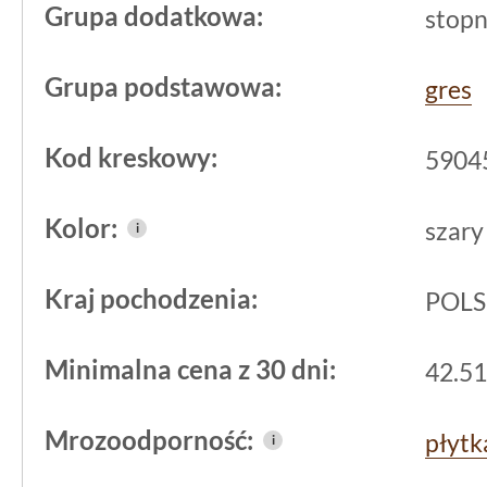
atmosferyczne, nie tracąc swoich właś
Grupa dodatkowa:
stopn
Parametry techniczne i
Grupa podstawowa:
gres
bezpieczeństwo użytk
Kod kreskowy:
5904
Stopnica jest wykonana z
gresu
, co za
trwałość materiału, jednocześnie imit
Kolor:
szary
i
powierzchnia ogranicza śliskość, a kl
Kraj pochodzenia:
zwiększa bezpieczeństwo poruszania s
POL
zwłaszcza w warunkach podwyższonej 
Minimalna cena z 30 dni:
42.51
Dzięki nacięciom na powierzchni, któr
ryzyko poślizgnięcia zostało znacznie 
Mrozoodporność:
płyt
i
także
mrozoodporny
, co nie wymaga