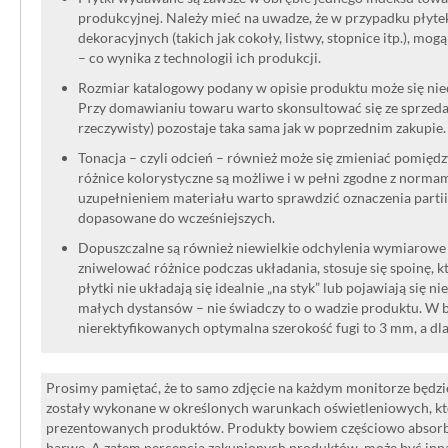
produkcyjnej. Należy mieć na uwadze, że w przypadku płyt
dekoracyjnych (takich jak cokoły, listwy, stopnice itp.), mog
– co wynika z technologii ich produkcji.
Rozmiar katalogowy podany w opisie produktu może się niec
Przy domawianiu towaru warto skonsultować się ze sprzedaw
rzeczywisty) pozostaje taka sama jak w poprzednim zakupie.
Tonacja – czyli odcień – również może się zmieniać pomięd
różnice kolorystyczne są możliwe i w pełni zgodne z norma
uzupełnieniem materiału warto sprawdzić oznaczenia partii
dopasowane do wcześniejszych.
Dopuszczalne są również niewielkie odchylenia wymiarowe w
zniwelować różnice podczas układania, stosuje się spoinę, kt
płytki nie układają się idealnie „na styk” lub pojawiają się n
małych dystansów – nie świadczy to o wadzie produktu. W br
nierektyfikowanych optymalna szerokość fugi to 3 mm, a dl
Prosimy pamiętać, że to samo zdjęcie na każdym monitorze będzie
zostały wykonane w określonych warunkach oświetleniowych, kt
prezentowanych produktów. Produkty bowiem częściowo absorbują
barwę. A zatem percepcja zakupionych produktów, może być inna