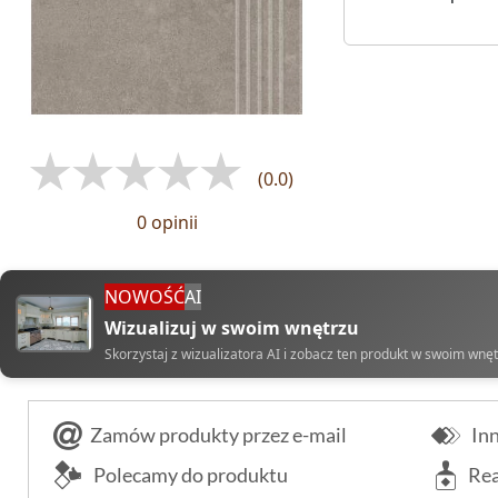
(0.0)
0 opinii
NOWOŚĆ
AI
Wizualizuj w swoim wnętrzu
Skorzystaj z wizualizatora AI i zobacz ten produkt w swoim wnę
Zamów produkty przez e-mail
Inn
Polecamy do produktu
Rea