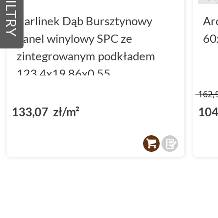
FILTRY
Barlinek Dąb Bursztynowy
Ar
panel winylowy SPC ze
60
zintegrowanym podkładem
123.4x19.86x0.55
(DP3000002)
162,
133,07 zł/m²
104