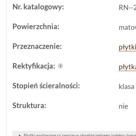
Nr. katalogowy:
RN--
zabezpieczeń, jeśli zdecydujemy się n
zewnątrz budynku.
Powierzchnia:
mato
Przeznaczenie:
płytk
Rektyfikacja:
płytk
i
Stopień ścieralności:
klasa
Struktura:
nie
Płytki wydawane są zawsze w obrębie jednego indeksu towar