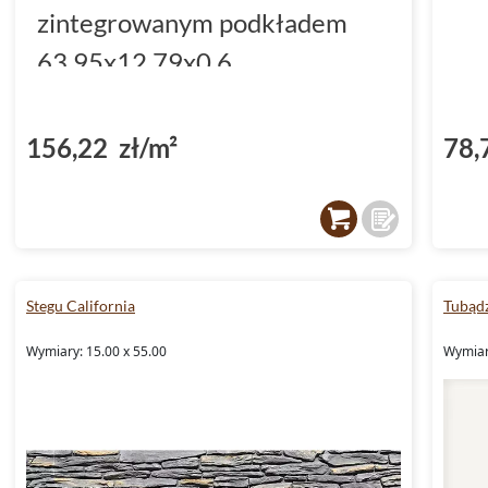
zintegrowanym podkładem
63.95x12.79x0.6
(DP5000036)
156,22 zł/m²
78,
Stegu California
Tubądz
Wymiary: 15.00 x 55.00
Wymiary