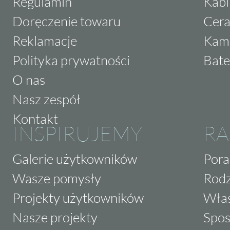
Regulamin
Kabi
Doręczenie towaru
Cera
Reklamacje
Kam
Polityka prywatności
Bate
O nas
Nasz zespół
Kontakt
INSPIRUJEMY
RA
Galerie użytkowników
Pora
Wasze pomysły
Rodz
Projekty użytkowników
Właś
Nasze projekty
Spos