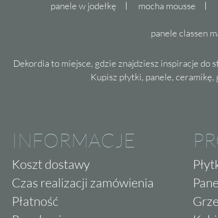
panele w jodełkę
mocha mousse
panele classen m
Dekordia to miejsce, gdzie znajdziesz inspiracje do 
Kupisz płytki, panele, ceramikę, g
INFORMACJE
P
Koszt dostawy
Płyt
Czas realizacji zamówienia
Pane
Płatność
Grze