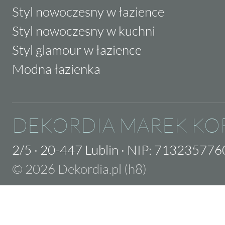
Styl nowoczesny w łazience
Styl nowoczesny w kuchni
Styl glamour w łazience
Modna łazienka
DEKORDIA MAREK KO
2/5
·
20-447 Lublin
·
NIP: 713235776
© 2026 Dekordia.pl (h8)