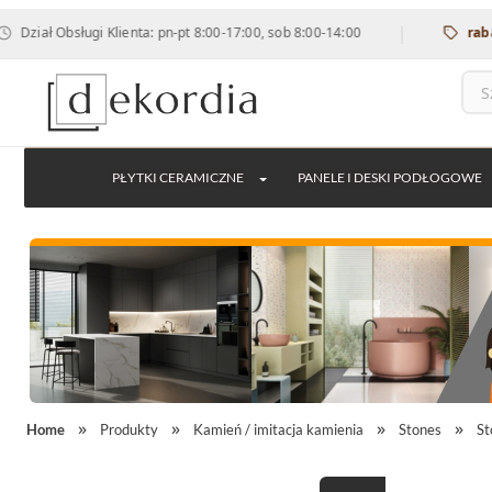
|
Obsługi Klienta: pn-pt 8:00-17:00, sob 8:00-14:00
rabat 12% n
PŁYTKI CERAMICZNE
PANELE I DESKI PODŁOGOWE
Home
Produkty
Kamień / imitacja kamienia
Stones
St