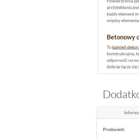
Powierzchnia jes
architektoniczne
każdy element ma
między elementami
Betonowy od
To
kamień dekor
konstrukcyjna, l
odporność na wa
dobrze łączy się
Płytki cegł
Dodatko
Mrozoodporność 
tarasów, gdzie s
korytarzu, za te
Informa
powierzchni prz
Jeżeli szukasz o
Producent:
łączy chłodną sz