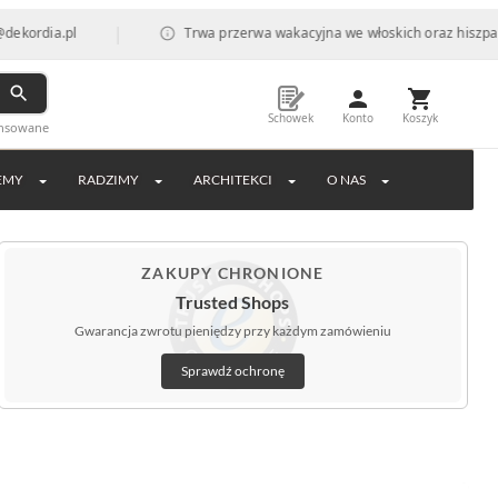
|
.pl
Trwa przerwa wakacyjna we włoskich oraz hiszpańskich fa
Schowek
Konto
Koszyk
ansowane
EMY
RADZIMY
ARCHITEKCI
O NAS
ZAKUPY CHRONIONE
Trusted Shops
Gwarancja zwrotu pieniędzy przy każdym zamówieniu
Sprawdź ochronę