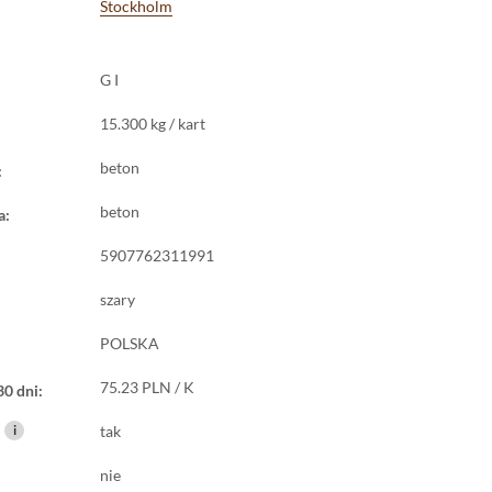
Stockholm
G I
15.300 kg / kart
beton
:
beton
a:
5907762311991
szary
POLSKA
75.23 PLN / K
30 dni:
i
tak
nie