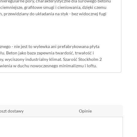
z nieregularne pory, charakterystyczne dla surowego betonu
 ciemniejsze, grafitowe smugi i cieniowania, dzięki czemu
 przewidziany do układania na styk - bez widocznej fugi
ego - nie jest to wylewka ani prefabrykowana płyta
łu. Beton jako baza zapewnia twardość, trwałość i
, wyciszony industrialny klimat. Szarość Stockholm 2
tawienia w duchu nowoczesnego minimalizmu i loftu.
omów, cokoły, słupki ogrodzeniowe oraz ściany osłonowe
 wnętrzach okładzina sprawdzi się na ścianie w salonie, w
na styk, bez fugowania, ułatwia uzyskanie spójnej, jednolitej
oszt dostawy
Opinie
wdzi się zarówno wewnątrz, jak i na elewacji, Stockholm 2