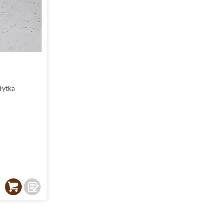
łytka