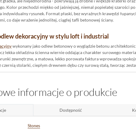
t gładka, ale niejednorodna - pokrywają ją drobne i większe kraterki ora
go. Kolor przechodzi miękko od jaśniejszej, niemal popielatej szarości po
 indywidualny rysunek. Format płaski, bez wyraźnych krawędzi łupanych,
, co daje wrażenie jednolitej, ciągłej tafli betonowej ściany.
lew dekoracyjny w stylu loft i industrial
acyjny
wykonany jako odlew betonowy o wyglądzie betonu architektoniczn
ecz lekka okładzina ścienna wiernie oddająca charakter surowego materia
runki zewnętrzne, a matowa, lekko porowata faktura wprowadza spokojny
 z czernią stolarki, ciepłym drewnem dębu czy surową stalą, tworząc zes
opodobne Stockholm 2 na elewację i do wnętrz
we informacje o produkcie
materiału otwiera zastosowania
na zewnątrz
- to kamień na elewacje d
zara, betonowa powierzchnia zachowuje swój charakter przez cały rok. We
lewizorem czy w strefie kominka, budując surowe industrialne tło. Montaż 
cje
Dostępność
K
ypominającej monolityczną ścianę
z betonu
.
kładziny ściennej o spokojnym, architektonicznym charakterze, która spra
Stones
arość z trwałością betonu w jednym, uniwersalnym rozwiązaniu.