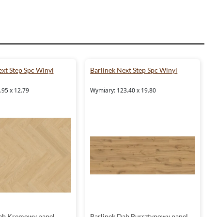
ext Step Spc Winyl
Barlinek Next Step Spc Winyl
.95 x 12.79
Wymiary: 123.40 x 19.80
Dąb Kremowy panel
Barlinek Dąb Bursztynowy panel