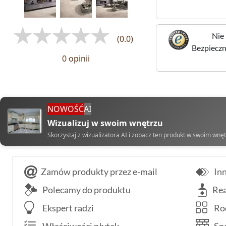
Nie 
(0.0)
Bezpieczne
0 opinii
NOWOŚĆ
AI
Wizualizuj w swoim wnętrzu
Skorzystaj z wizualizatora AI i zobacz ten produkt w swoim wnę
Zamów produkty przez e-mail
Inn
Polecamy do produktu
Rea
Ekspert radzi
Rod
Właściwości płytek
Spo