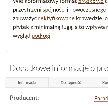
Wielkoformatowy format
59,8x59,8
c
przestrzeni spójności i nowoczesnego
zauważyć
rektyfikowane
krawędzie, c
płytek z minimalną fugą, a to wpływa n
wygląd
podłogi
.
Właściwości techniczne
trwałości i użytkowani
Dodatkowe informacje o pr
Gres szkliwiony betonopodobny
z kol
Informacje
Dostępność
Kos
produkowany przez
Paradyż
, to mate
praktyczny. Jego mrozoodporność czy
Producent:
Para
tylko do wnętrz, ale również do przes