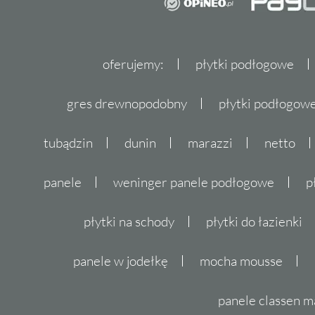
oferujemy:
płytki podłogowe
gres drewnopodobny
płytki podłogo
tubądzin
dunin
marazzi
netto
panele
weninger panele podłogowe
p
płytki na schody
płytki do łazienki
panele w jodełkę
mocha mousse
panele classen m