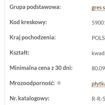
są wytrzymałe i odporne na codzienne
Grupa podstawowa:
gres 
a jednocześnie zależy nam na konkre
efekcie. Przemyślany wybór do salon
Kod kreskowy:
5900
przedpokojów, gdzie matowe wykończ
użytkowania przez ograniczenie odbija
Kraj pochodzenia:
POL
użytkowania.
Kształt:
kwad
Dzięki odporności na mróz oraz strukt
też opcją wartą rozważenia na zadaszo
Minimalna cena z 30 dni:
80.09
Powierzchnia zapewnia stabilność n
zwiększonej wilgotności i różnorodny
Mrozoodporność:
płyt
i
Podsumowanie - dobór
Nr. katalogowy:
R-R-