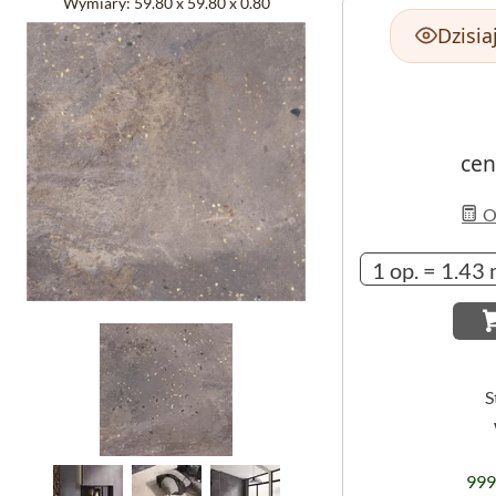
Wymiary:
59.80 x 59.80 x 0.80
Dzisia
cen
Ob
S
999