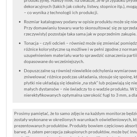
produkcyjnej. Należy mieć na uwadze, że w przypadku płyt
dekoracyjnych (takich jak cokoły, listwy, stopnice itp.), mog
– co wynika z technologii ich produkcji.
Rozmiar katalogowy podany w opisie produktu może się niec
Przy domawianiu towaru warto skonsultować się ze sprzedaw
rzeczywisty) pozostaje taka sama jak w poprzednim zakupie.
Tonacja – czyli odcień – również może się zmieniać pomięd
różnice kolorystyczne są możliwe i w pełni zgodne z norma
uzupełnieniem materiału warto sprawdzić oznaczenia partii
dopasowane do wcześniejszych.
Dopuszczalne są również niewielkie odchylenia wymiarowe w
zniwelować różnice podczas układania, stosuje się spoinę, kt
płytki nie układają się idealnie „na styk” lub pojawiają się n
małych dystansów – nie świadczy to o wadzie produktu. W br
nierektyfikowanych optymalna szerokość fugi to 3 mm, a dl
Prosimy pamiętać, że to samo zdjęcie na każdym monitorze będzie
zostały wykonane w określonych warunkach oświetleniowych, kt
prezentowanych produktów. Produkty bowiem częściowo absorbują
barwę. A zatem percepcja zakupionych produktów, może być inna