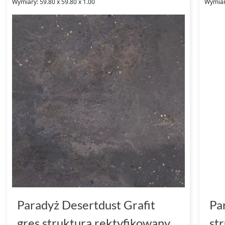
Wymiary: 59.80 x 59.80 x 1.00
Wymiary
Paradyż Desertdust Grafit
Pa
gres struktura rektyfikowany
st