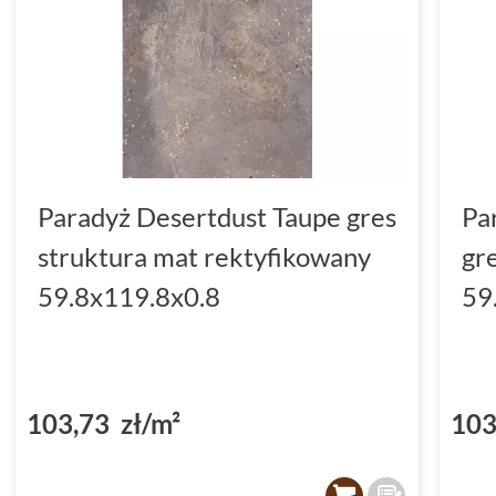
Paradyż Desertdust Taupe gres
Pa
struktura mat rektyfikowany
gr
59.8x119.8x0.8
59
103,73 zł/m²
103