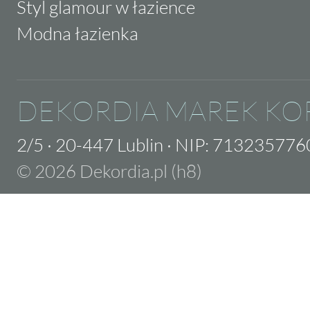
Styl glamour w łazience
Modna łazienka
DEKORDIA MAREK KO
2/5
·
20-447 Lublin
·
NIP: 713235776
© 2026 Dekordia.pl (h8)