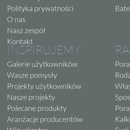
Polityka prywatności
Bate
O nas
Nasz zespół
Kontakt
INSPIRUJEMY
RA
Galerie użytkowników
Pora
Wasze pomysły
Rodz
Projekty użytkowników
Właś
Nasze projekty
Spos
Polecane produkty
Pora
Aranżacje producentów
Kalk
Wizualizator
Fugi 