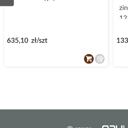
zi
12
(D
635,10 zł/szt
133