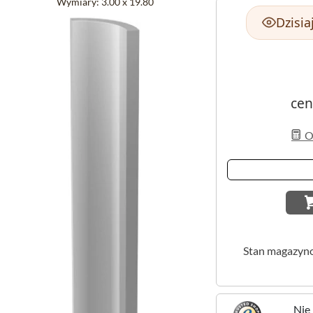
Wymiary:
3.00 x 19.80
Dzisia
cen
Ob
Stan magazyn
Nie 