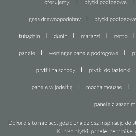
oferujemy:
płytki podłogowe
gres drewnopodobny
płytki podłogo
tubądzin
dunin
marazzi
netto
panele
weninger panele podłogowe
p
płytki na schody
płytki do łazienki
panele w jodełkę
mocha mousse
panele classen m
Dekordia to miejsce, gdzie znajdziesz inspiracje do 
Kupisz płytki, panele, ceramikę, g