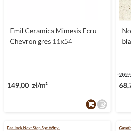
Emil Ceramica Mimesis Ecru
No
Chevron gres 11x54
bi
202,
149,00 zł/m²
68,
Barlinek Next Step Spc Winyl
Gayafo