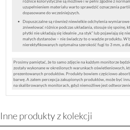
różnice kolorystyczne są możliwe i w pełni zgodne z norma
uzupełnieniem materiału warto sprawdzić oznaczenia partii
dopasowane do wcześniejszych.
Dopuszczalne są również niewielkie odchylenia wymiarowe w
zniwelować różnice podczas układania, stosuje się spoinę, kt
płytki nie układają się idealnie „na styk” lub pojawiają się n
małych dystansów – nie świadczy to o wadzie produktu. W br
nierektyfikowanych optymalna szerokość fugi to 3 mm, a dl
Prosimy pamiętać, że to samo zdjęcie na każdym monitorze będzie
zostały wykonane w określonych warunkach oświetleniowych, kt
prezentowanych produktów. Produkty bowiem częściowo absorbują
barwę. A zatem percepcja zakupionych produktów, może być inna
na skalibrowanych monitorach, gdyż niemożliwe jest odtworzen
Inne produkty z kolekcji