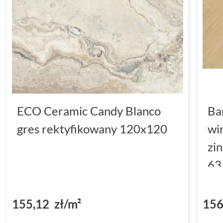
ECO Ceramic Candy Blanco
Ba
gres rektyfikowany 120x120
wi
zi
63
(D
155,12 zł/m²
156