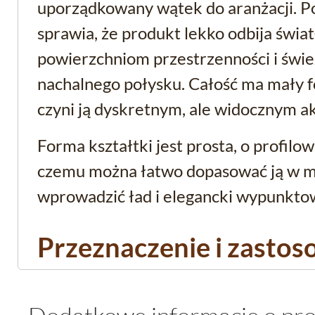
uporządkowany wątek do aranżacji. 
sprawia, że produkt lekko odbija świa
powierzchniom przestrzenności i śwież
nachalnego połysku. Całość ma mały f
czyni ją dyskretnym, ale widocznym a
Forma kształtki jest prosta, o profilow
czemu można łatwo dopasować ją w mi
wprowadzić ład i elegancki wypunkto
Przeznaczenie i zasto
Produkt jest dedykowany jako mała
l
kuchni i łazienki
. To dokładnie ta wiel