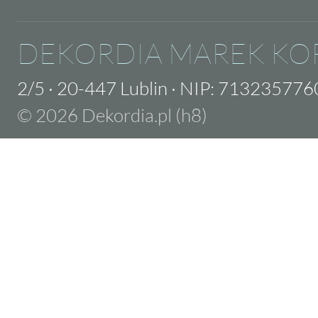
DEKORDIA MAREK KO
2/5
·
20-447 Lublin
·
NIP: 713235776
© 2026 Dekordia.pl (h8)