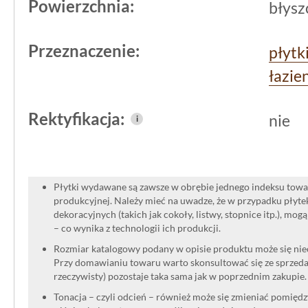
Powierzchnia:
błysz
Przeznaczenie:
płytk
łazie
Rektyfikacja:
nie
i
Płytki wydawane są zawsze w obrębie jednego indeksu towar
produkcyjnej. Należy mieć na uwadze, że w przypadku płyt
dekoracyjnych (takich jak cokoły, listwy, stopnice itp.), mog
– co wynika z technologii ich produkcji.
Rozmiar katalogowy podany w opisie produktu może się niec
Przy domawianiu towaru warto skonsultować się ze sprzedaw
rzeczywisty) pozostaje taka sama jak w poprzednim zakupie.
Tonacja – czyli odcień – również może się zmieniać pomięd