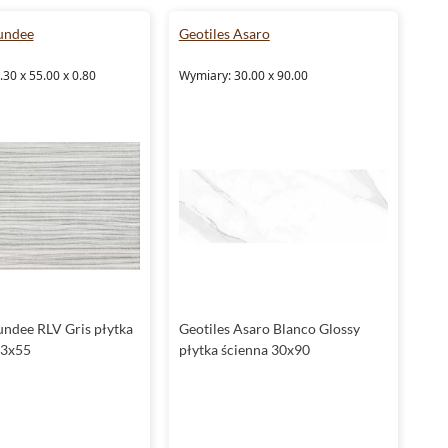
undee
Geotiles Asaro
30 x 55.00 x 0.80
Wymiary: 30.00 x 90.00
undee RLV Gris płytka
Geotiles Asaro Blanco Glossy
.3x55
płytka ścienna 30x90