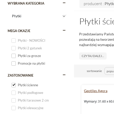
producent :
Płytk
WYBRANA KATEGORIA
Płytki śc
MEGA OKAZJE
Przedstawiamy Pańs
pozwalają na tworzen
Płytki - NOWOŚCI
najbardziej wymagają
Płytki 2 gatunek
Płytki za grosze
CZYTAJ DALEJ...
Promocje na płytki
sortowanie
ZASTOSOWANIE
Płytki ścienne
Geotiles Agora
Płytki podłogowe
Płytki tarasowe 2 cm
Wymiary: 31.60 x 60.
Płytki elewacyjne