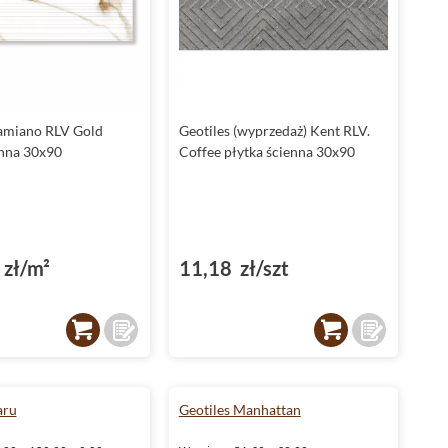
amiano RLV Gold
Geotiles (wyprzedaż) Kent RLV.
enna 30x90
Coffee płytka ścienna 30x90
zł/m²
11,18 zł/szt
aru
Geotiles Manhattan