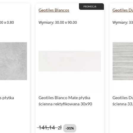
PROMOCJA
Geotiles Blancos
Geotiles D
00 x 0.80
Wymiary: 30.00 x 90.00
Wymiary: 33.
s płytka
Geotiles Blanco Mate płytka
Geotiles D
ścienna rektyfikowana 30x90
ścienna 33
141,14
zł
-31%