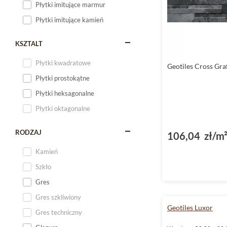
Płytki imitujące marmur
Płytki imitujące kamień
KSZTALT
Płytki kwadratowe
Geotiles Cross Gra
Płytki prostokątne
Płytki heksagonalne
Płytki oktagonalne
RODZAJ
106,04 zł/m
Kamień
Szkło
Gres
Gres szkliwiony
Geotiles Luxor
Gres techniczny