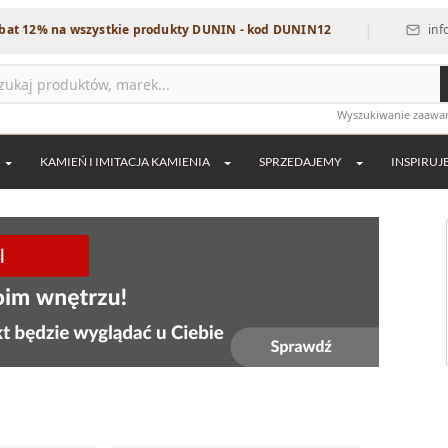
|
 na wszystkie produkty DUNIN - kod DUNIN12
info@dekord
Wyszukiwanie zaaw
KAMIEŃ I IMITACJA KAMIENIA
SPRZEDAJEMY
INSPIRUJ