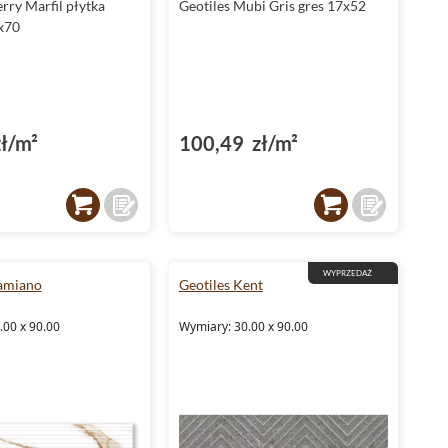
rry Marfil płytka
Geotiles Mubi Gris gres 17x52
x70
ł/m²
100,49 zł/m²
WYPRZEDAŻ
amiano
Geotiles Kent
.00 x 90.00
Wymiary: 30.00 x 90.00