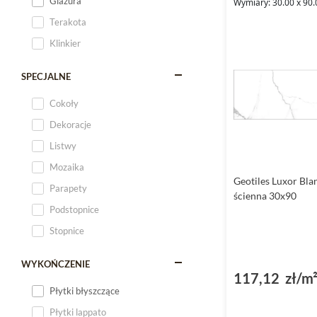
Glazura
Wymiary: 30.00 x 90.
Terakota
Klinkier
SPECJALNE
Cokoły
Dekoracje
Listwy
Mozaika
Geotiles Luxor Bla
Parapety
ścienna 30x90
Podstopnice
Stopnice
WYKOŃCZENIE
117,12 zł/m
Płytki błyszczące
Płytki lappato