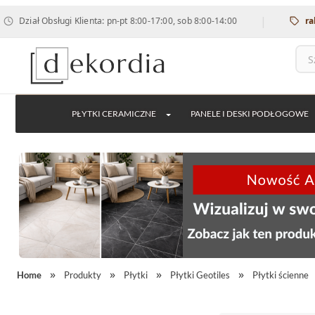
|
ł Obsługi Klienta: pn-pt 8:00-17:00, sob 8:00-14:00
rabat 12%
PŁYTKI CERAMICZNE
PANELE I DESKI PODŁOGOWE
Home
Produkty
Płytki
Płytki Geotiles
Płytki ścienne