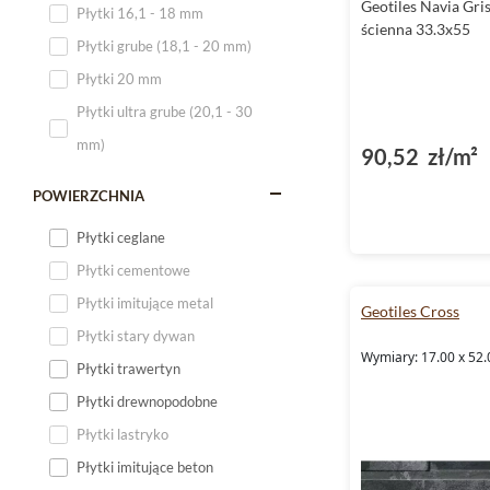
Geotiles Navia Gri
Płytki 16,1 - 18 mm
ścienna 33.3x55
Płytki 120x60
Płytki grube (18,1 - 20 mm)
Płytki 75x75
Płytki 20 mm
Płytki 80x80
Płytki ultra grube (20,1 - 30
Płytki 90x90
mm)
90,52 zł/m²
Płytki 120x120
Płytki małe
POWIERZCHNIA
Płytki duże
Płytki ceglane
Płytki wielkoformatowe
Płytki cementowe
Płytki imitujące metal
Geotiles Cross
Płytki stary dywan
Wymiary: 17.00 x 52.
Płytki trawertyn
Płytki drewnopodobne
Płytki lastryko
Płytki imitujące beton