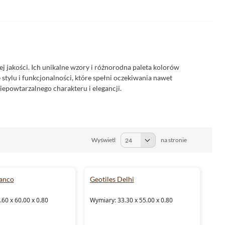
j jakości. Ich unikalne wzory i różnorodna paleta kolorów
stylu i funkcjonalności, które spełni oczekiwania nawet
epowtarzalnego charakteru i elegancji.
Wyświetl
na stronie
lanco
Geotiles Delhi
60 x 60.00 x 0.80
Wymiary: 33.30 x 55.00 x 0.80