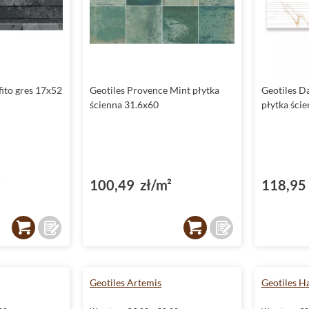
fito gres 17x52
Geotiles Provence Mint płytka
Geotiles D
ścienna 31.6x60
płytka ści
²
100,49 zł/m²
118,95 
Geotiles Artemis
Geotiles H