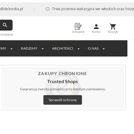
|
ia.pl
Trwa przerwa wakacyjna we włoskich oraz hiszpańskich 
Schowek
Konto
Koszyk
ansowane
EMY
RADZIMY
ARCHITEKCI
O NAS
ZAKUPY CHRONIONE
Trusted Shops
Gwarancja zwrotu pieniędzy przy każdym zamówieniu
Sprawdź ochronę