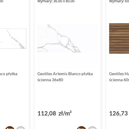
00
Wymiary: 36.00 x 80.00
Wymiary: 60.
nco płytka
Geotiles Artemis Blanco płytka
Geotiles H
ścienna 36x80
ścienna 60
²
112,08 zł/m²
126,73 