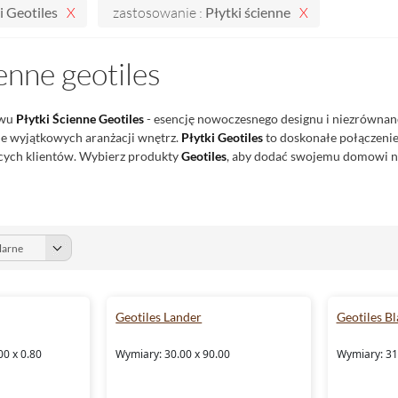
i Geotiles
zastosowanie :
Płytki ścienne
ienne geotiles
twu
Płytki Ścienne Geotiles
- esencję nowoczesnego designu i niezrównane
ie wyjątkowych aranżacji wnętrz.
Płytki Geotiles
to doskonałe połączenie 
cych klientów. Wybierz produkty
Geotiles
, aby dodać swojemu domowi ni
Geotiles Lander
Geotiles B
00 x 0.80
Wymiary: 30.00 x 90.00
Wymiary: 31.