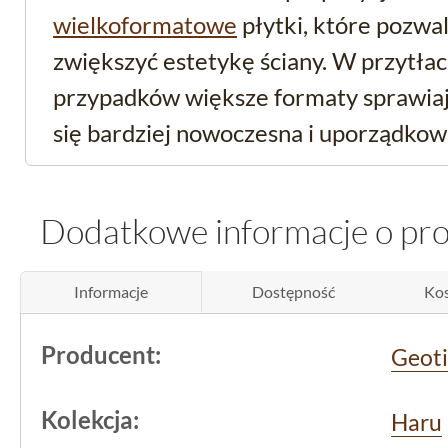
wielkoformatowe
płytki, które pozwal
zwiększyć estetykę ściany. W przytłac
przypadków większe formaty sprawiaj
się bardziej nowoczesna i uporządkow
przeładowana detalami.
Dodatkowe informacje o pr
Funkcjonalność i trwał
pierwszym planie
Informacje
Dostępność
Kos
To
gres ścienny
produkowany przez hi
Producent:
Geoti
co gwarantuje solidne wykonanie i z
standardów jakości.
Płytka
jest
rektyf
Kolekcja:
Haru
jej krawędzie są bardzo dokładnie wy