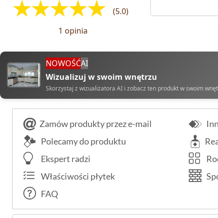
(5.0)
1 opinia
NOWOŚĆ
AI
Wizualizuj w swoim wnętrzu
Skorzystaj z wizualizatora AI i zobacz ten produkt w swoim wnę
Zamów produkty przez e-mail
Inn
Polecamy do produktu
Rea
Ekspert radzi
Rod
Właściwości płytek
Spo
FAQ