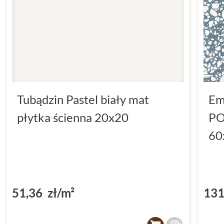
Tubądzin Pastel biały mat
Em
płytka ścienna 20x20
PO
60
51,36 zł/m²
131