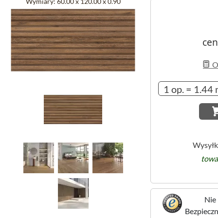
Wymiary:
60.00 x 120.00 x 0.90
cen
Ob
Wysyłk
towa
Nie 
Bezpieczne