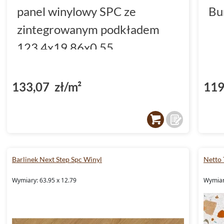
panel winylowy SPC ze
Bu
zintegrowanym podkładem
123.4x19.86x0.55
(DP3000002)
133,07 zł/m²
119
Barlinek Next Step Spc Winyl
Netto 
Wymiary: 63.95 x 12.79
Wymiary