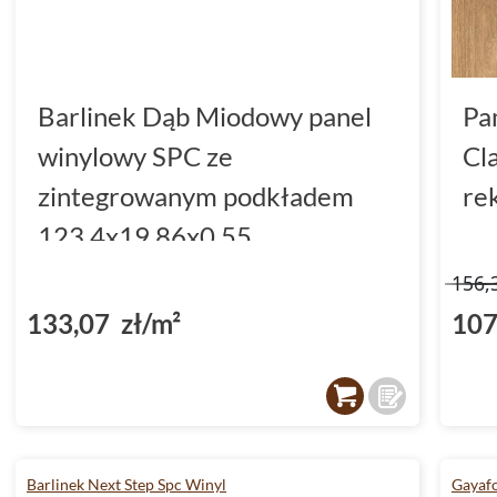
Barlinek Dąb Miodowy panel
Pa
winylowy SPC ze
Cl
zintegrowanym podkładem
re
123.4x19.86x0.55
(DP3000004)
156,
133,07 zł/m²
107
Barlinek Next Step Spc Winyl
Gayafo