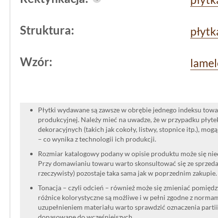
Podsumowując, jest to produkt z kolek
Struktura:
płytk
myślą o osobach szukających wyrazist
akcentów na ścianie, które łączą w so
Wzór:
lamel
estetyczną. Płytka ma wymiary 60x12
strukturalna
i wyprodukowana w Hiszp
trwałość i łatwość w utrzymaniu czyst
Płytki wydawane są zawsze w obrębie jednego indeksu towar
produkcyjnej. Należy mieć na uwadze, że w przypadku płyt
dekoracyjnych (takich jak cokoły, listwy, stopnice itp.), mog
– co wynika z technologii ich produkcji.
Rozmiar katalogowy podany w opisie produktu może się niec
Przy domawianiu towaru warto skonsultować się ze sprzedaw
rzeczywisty) pozostaje taka sama jak w poprzednim zakupie.
Tonacja – czyli odcień – również może się zmieniać pomięd
różnice kolorystyczne są możliwe i w pełni zgodne z norma
uzupełnieniem materiału warto sprawdzić oznaczenia partii
dopasowane do wcześniejszych.