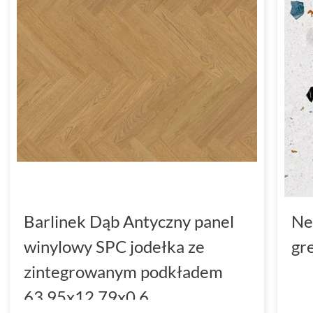
Barlinek Dąb Antyczny panel
Ne
winylowy SPC jodełka ze
gr
zintegrowanym podkładem
63.95x12.79x0.6