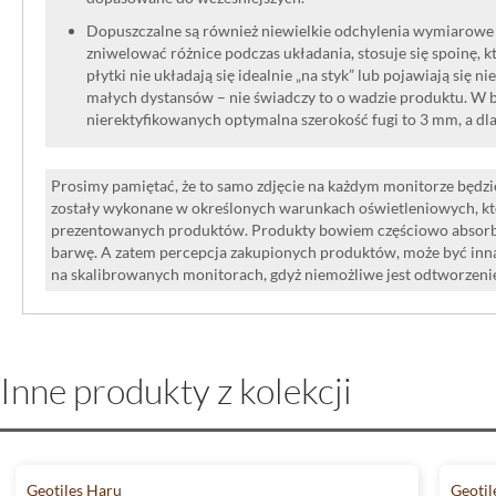
Dopuszczalne są również niewielkie odchylenia wymiarowe w
zniwelować różnice podczas układania, stosuje się spoinę, kt
płytki nie układają się idealnie „na styk” lub pojawiają się n
małych dystansów – nie świadczy to o wadzie produktu. W br
nierektyfikowanych optymalna szerokość fugi to 3 mm, a dl
Prosimy pamiętać, że to samo zdjęcie na każdym monitorze będzie
zostały wykonane w określonych warunkach oświetleniowych, kt
prezentowanych produktów. Produkty bowiem częściowo absorbują
barwę. A zatem percepcja zakupionych produktów, może być inna
na skalibrowanych monitorach, gdyż niemożliwe jest odtworzen
Inne produkty z kolekcji
Geotiles Haru
Geotil