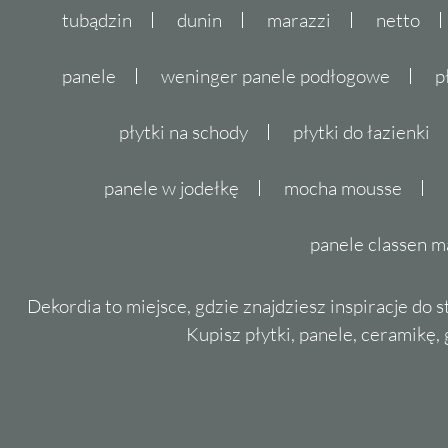
tubądzin
dunin
marazzi
netto
panele
weninger panele podłogowe
p
płytki na schody
płytki do łazienki
panele w jodełkę
mocha mousse
panele classen m
Dekordia to miejsce, gdzie znajdziesz inspiracje do 
Kupisz płytki, panele, ceramikę, g