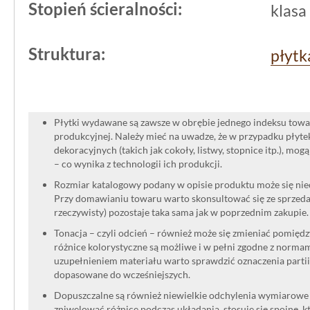
Stopień ścieralności:
klasa
Struktura:
płytk
Płytki wydawane są zawsze w obrębie jednego indeksu towar
produkcyjnej. Należy mieć na uwadze, że w przypadku płyt
dekoracyjnych (takich jak cokoły, listwy, stopnice itp.), mog
– co wynika z technologii ich produkcji.
Rozmiar katalogowy podany w opisie produktu może się niec
Przy domawianiu towaru warto skonsultować się ze sprzedaw
rzeczywisty) pozostaje taka sama jak w poprzednim zakupie.
Tonacja – czyli odcień – również może się zmieniać pomięd
różnice kolorystyczne są możliwe i w pełni zgodne z norma
uzupełnieniem materiału warto sprawdzić oznaczenia partii
dopasowane do wcześniejszych.
Dopuszczalne są również niewielkie odchylenia wymiarowe w
zniwelować różnice podczas układania, stosuje się spoinę, kt