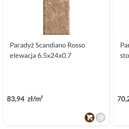
Paradyż Scandiano Rosso
Pa
elewacja 6.5x24x0.7
st
83,94 zł/m²
70,