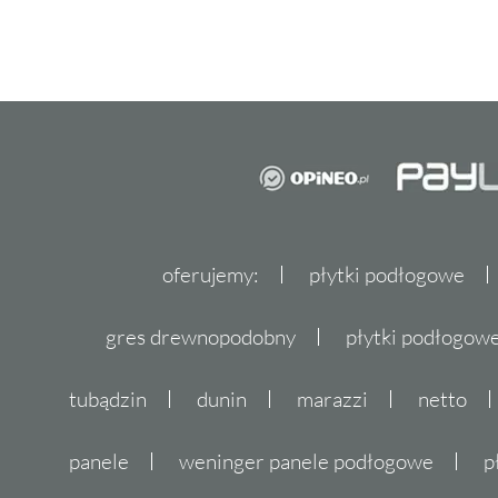
oferujemy:
płytki podłogowe
gres drewnopodobny
płytki podłogo
tubądzin
dunin
marazzi
netto
panele
weninger panele podłogowe
p