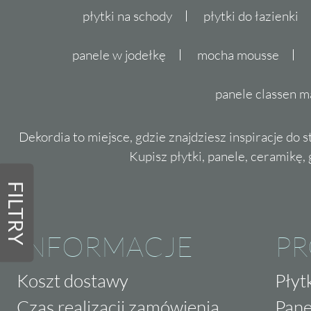
płytki na schody
płytki do łazienki
panele w jodełkę
mocha mousse
panele classen m
Dekordia to miejsce, gdzie znajdziesz inspiracje do 
Kupisz płytki, panele, ceramikę, g
FILTRY
INFORMACJE
P
Koszt dostawy
Płyt
Czas realizacji zamówienia
Pane