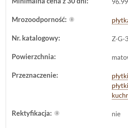
Minimalna cena z 30 dni:
96.99
trudnych zimowych warunkach, co jest
zewnątrz.
Mrozoodporność:
płyt
i
Nr. katalogowy:
Z-G-
Powierzchnia:
mato
Przeznaczenie:
płytk
płytk
kuchn
Rektyfikacja:
nie
i