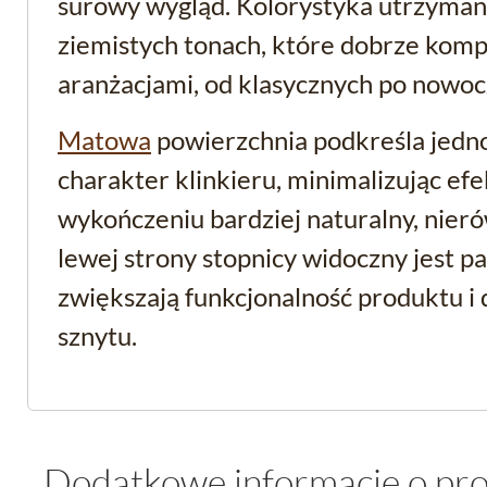
surowy wygląd. Kolorystyka utrzymana
ziemistych tonach, które dobrze komp
aranżacjami, od klasycznych po nowoc
Matowa
powierzchnia podkreśla jedn
charakter klinkieru, minimalizując efe
wykończeniu bardziej naturalny, nieró
lewej strony stopnicy widoczny jest p
zwiększają funkcjonalność produktu i 
sznytu.
Stopnica klinkierowa
kamieniopodobna i jej
Dodatkowe informacje o pr