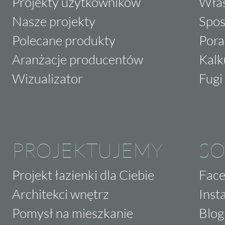
Projekty użytkowników
Właś
Nasze projekty
Spos
Polecane produkty
Pora
Aranżacje producentów
Kalk
Wizualizator
Fugi 
PROJEKTUJEMY
SO
Projekt łazienki dla Ciebie
Fac
Architekci wnętrz
Inst
Pomysł na mieszkanie
Blog