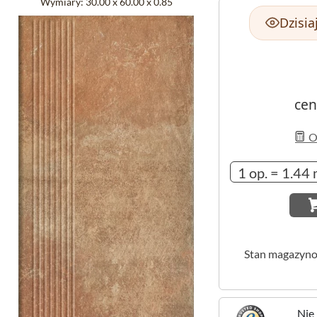
Wymiary:
30.00 x 60.00 x 0.85
Dzisia
cen
Ob
Stan magazyn
Nie 