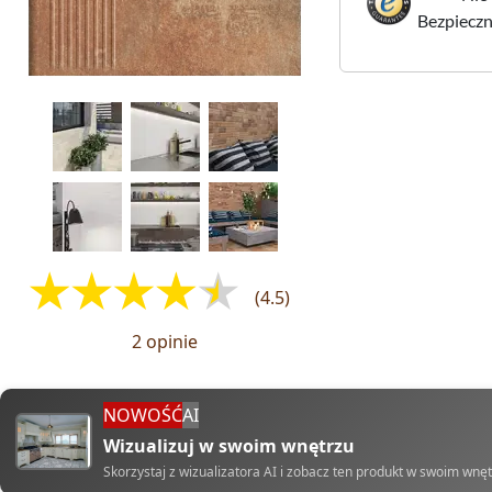
Bezpieczne
(4.5)
2 opinie
NOWOŚĆ
AI
Wizualizuj w swoim wnętrzu
Skorzystaj z wizualizatora AI i zobacz ten produkt w swoim wnę