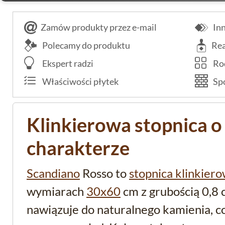
Zamów produkty przez e-mail
Inn
Polecamy do produktu
Rea
Ekspert radzi
Rod
Właściwości płytek
Spo
Klinkierowa stopnica 
charakterze
Scandiano
Rosso to
stopnica klinkier
wymiarach
30x60
cm z grubością 0,8 
nawiązuje do naturalnego kamienia, co