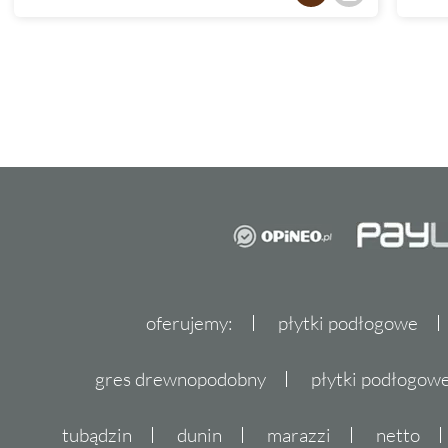
oferujemy:
płytki podłogowe
gres drewnopodobny
płytki podłogo
tubądzin
dunin
marazzi
netto