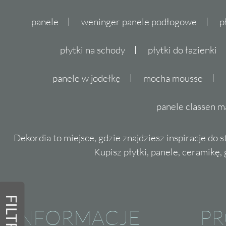
panele
weninger panele podłogowe
p
płytki na schody
płytki do łazienki
panele w jodełkę
mocha mousse
panele classen m
Dekordia to miejsce, gdzie znajdziesz inspiracje do 
Kupisz płytki, panele, ceramikę, g
FILTRY
INFORMACJE
P