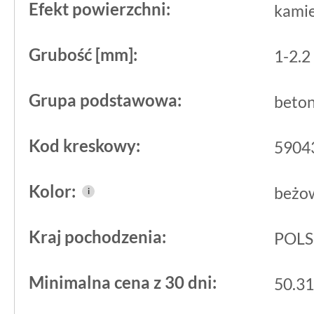
płytkami płaskimi z kolekcji Sandi, n
Efekt powierzchni:
kami
ścienną i utrzymuje spójny rysunek ka
Grubość [mm]:
krawędzi.
1-2.2
Grupa podstawowa:
beto
Kod kreskowy:
5904
Kolor:
beżo
i
Kraj pochodzenia:
POL
Minimalna cena z 30 dni:
50.31