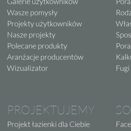
Galerie użytkowników
Pora
Wasze pomysły
Rodz
Projekty użytkowników
Właś
Nasze projekty
Spos
Polecane produkty
Pora
Aranżacje producentów
Kalk
Wizualizator
Fugi 
PROJEKTUJEMY
SO
Projekt łazienki dla Ciebie
Fac