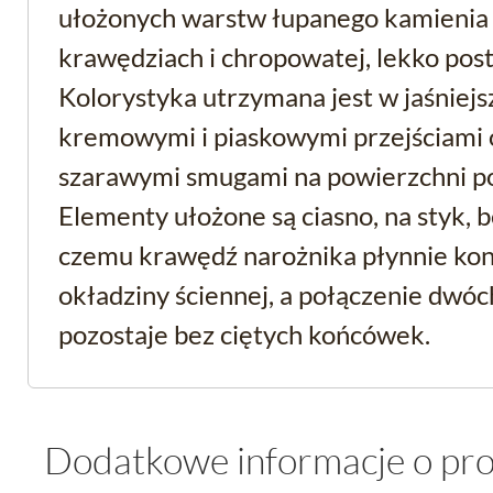
ułożonych warstw łupanego kamienia
krawędziach i chropowatej, lekko post
Kolorystyka utrzymana jest w jaśniejs
kremowymi i piaskowymi przejściami 
szarawymi smugami na powierzchni p
Elementy ułożone są ciasno, na styk, b
czemu krawędź narożnika płynnie ko
okładziny ściennej, a połączenie dwóc
pozostaje bez ciętych końcówek.
Beton mrozoodporny - 
Dodatkowe informacje o pr
kamienna na elewację i