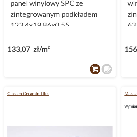
panel winylowy SPC ze
wi
zintegrowanym podkładem
zi
123.4x19.86x0.55
63
(DP3000002)
(D
133,07 zł/m²
156
Classen Ceramin Tiles
Marazz
Wymiary