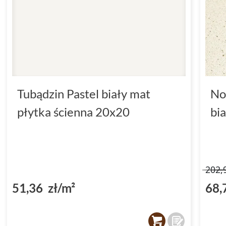
Tubądzin Pastel biały mat
No
płytka ścienna 20x20
bi
202,
51,36 zł/m²
68,