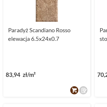
Paradyż Scandiano Rosso
Pa
elewacja 6.5x24x0.7
st
83,94 zł/m²
70,