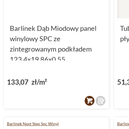
Barlinek Dąb Miodowy panel
Tu
winylowy SPC ze
pł
zintegrowanym podkładem
123.4x19.86x0.55
(DP3000004)
133,07 zł/m²
51,
Barlinek Next Step Spc Winyl
Barlin