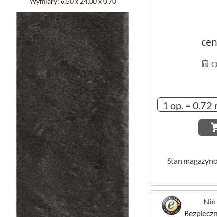
Wymiary:
6.50 x 24.00 x 0.70
cen
Ob
Stan magazyn
Nie 
Bezpieczne