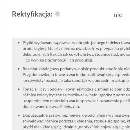
kamienia, materiał pozwala na zachow
gwałtownych zmian odbicia światła cz
Rektyfikacja:
nie
i
się na widoczną solidność i naturalno
Płytki wydawane są zawsze w obrębie jednego indeksu towar
produkcyjnej. Należy mieć na uwadze, że w przypadku płyt
dekoracyjnych (takich jak cokoły, listwy, stopnice itp.), mog
– co wynika z technologii ich produkcji.
Rozmiar katalogowy podany w opisie produktu może się niec
Przy domawianiu towaru warto skonsultować się ze sprzedaw
rzeczywisty) pozostaje taka sama jak w poprzednim zakupie.
Tonacja – czyli odcień – również może się zmieniać pomięd
różnice kolorystyczne są możliwe i w pełni zgodne z norma
uzupełnieniem materiału warto sprawdzić oznaczenia partii
dopasowane do wcześniejszych.
Dopuszczalne są również niewielkie odchylenia wymiarowe w
zniwelować różnice podczas układania, stosuje się spoinę, kt
płytki nie układają się idealnie „na styk” lub pojawiają się n