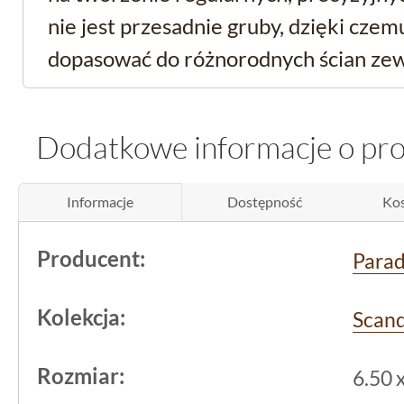
nie jest przesadnie gruby, dzięki cze
dopasować do różnorodnych ścian zew
zachowaniu wysokiej stabilności i solidn
Dodatkowe informacje o pr
Czarny klinkier elewac
odporności na zmienne
Informacje
Dostępność
Kos
Ten klinkier
elewacyjny
z kolekcji Sca
Producent:
Para
Paradyż
został zaprojektowany z myś
zastosowaniach, gdzie liczy się odpor
Kolekcja:
Scan
Mrozoodporność jest istotnym param
klinkieru elewacyjnego, dzięki czemu
Rozmiar:
6.50 