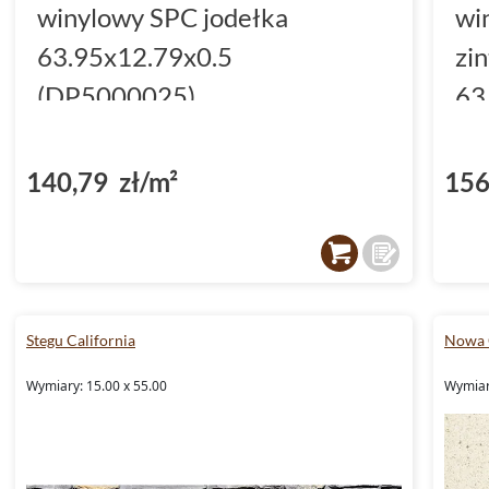
winylowy SPC jodełka
wi
63.95x12.79x0.5
zi
(DP5000025)
63
(D
140,79 zł/m²
156
Stegu California
Nowa 
Wymiary: 15.00 x 55.00
Wymiary