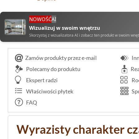
NOWOŚĆ
AI
Wizualizuj w swoim wnętrzu
Skorzystaj z wizualizatora AI i zobacz ten produkt w swoim wnę
Zamów produkty przez e-mail
Inn
Polecamy do produktu
Rea
Ekspert radzi
Rod
Właściwości płytek
Spo
FAQ
Wyrazisty charakter c