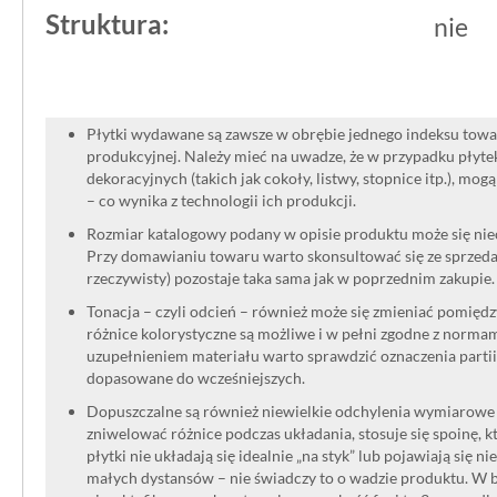
Struktura:
nie
Płytki wydawane są zawsze w obrębie jednego indeksu towar
produkcyjnej. Należy mieć na uwadze, że w przypadku płyt
dekoracyjnych (takich jak cokoły, listwy, stopnice itp.), mog
– co wynika z technologii ich produkcji.
Rozmiar katalogowy podany w opisie produktu może się niec
Przy domawianiu towaru warto skonsultować się ze sprzedaw
rzeczywisty) pozostaje taka sama jak w poprzednim zakupie.
Tonacja – czyli odcień – również może się zmieniać pomięd
różnice kolorystyczne są możliwe i w pełni zgodne z norma
uzupełnieniem materiału warto sprawdzić oznaczenia partii
dopasowane do wcześniejszych.
Dopuszczalne są również niewielkie odchylenia wymiarowe w
zniwelować różnice podczas układania, stosuje się spoinę, kt
płytki nie układają się idealnie „na styk” lub pojawiają się n
małych dystansów – nie świadczy to o wadzie produktu. W br