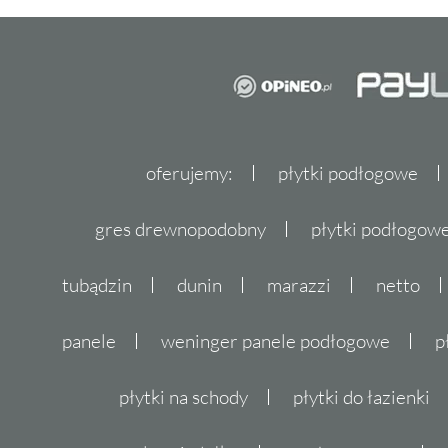
oferujemy:
płytki podłogowe
gres drewnopodobny
płytki podłogo
tubądzin
dunin
marazzi
netto
panele
weninger panele podłogowe
p
płytki na schody
płytki do łazienki