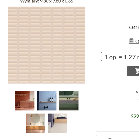
Wymiary:
9.80 x 9.80 x 0.65
cen
Ob
S
999