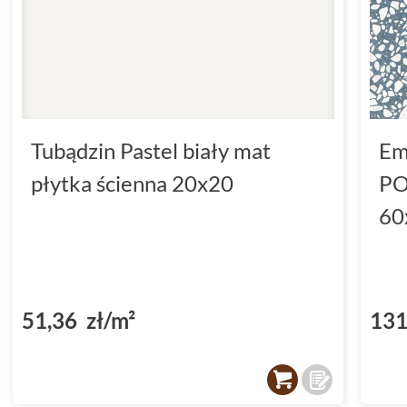
Tubądzin Pastel biały mat
Em
płytka ścienna 20x20
PO
60
51,36 zł/m²
131