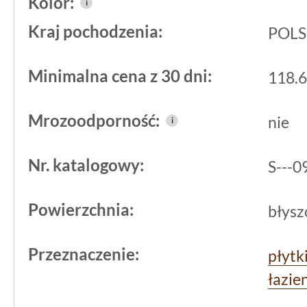
Kolor:
i
Powierzchnia połyskowa pomaga w utr
Kraj pochodzenia:
POL
wystarczy przetrzeć ją wilgotną szma
dzięki niewielkim wymiarom, instalacja
Minimalna cena z 30 dni:
118.6
wymaga cierpliwości. Efekt końcowy p
wybrany fragment ściany nie dominują
Mrozoodporność:
nie
i
Nr. katalogowy:
S---
Powierzchnia:
błysz
Przeznaczenie:
płytk
łazie