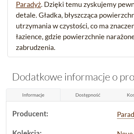
Paradyż
. Dzięki temu zyskujemy pewno
detale. Gładka, błyszcząca powierzchn
utrzymania w czystości, co ma znacze
łazience, gdzie powierzchnie narażone 
zabrudzenia.
Mała płytka dekoracyjn
Dodatkowe informacje o pr
łazienki - zastosowanie
Informacje
Dostępność
Kos
Ze względu na swoje rozmiary i wodo
sprawdzi się jako dekoracyjny element
Producent:
Para
na ścianie nad blatem, gdzie łatwo o z
kolei można ją wykorzystać do wykońc
Kolekcja:
Neve 