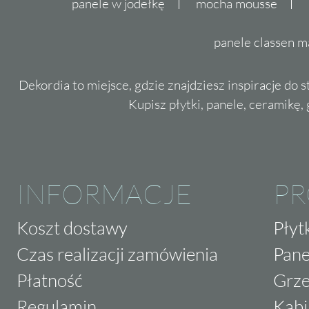
panele w jodełkę
mocha mousse
panele classen m
Dekordia to miejsce, gdzie znajdziesz inspiracje do 
Kupisz płytki, panele, ceramikę, g
INFORMACJE
P
Koszt dostawy
Płyt
Czas realizacji zamówienia
Pane
Płatność
Grze
Regulamin
Kabi