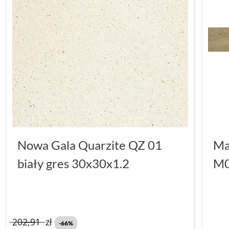
Nowa Gala Quarzite QZ 01
Ma
biały gres 30x30x1.2
M0
202,91
zł
-66%