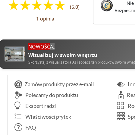
Nie 
(5.0)
Bezpieczne
1 opinia
NOWOŚĆ
AI
Wizualizuj w swoim wnętrzu
Skorzystaj z wizualizatora AI i zobacz ten produkt w swoim wnę
Zamów produkty przez e-mail
Inn
Polecamy do produktu
Rea
Ekspert radzi
Rod
Właściwości płytek
Spo
FAQ