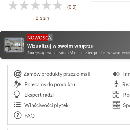
(0.0)
0 opinii
NOWOŚĆ
AI
Wizualizuj w swoim wnętrzu
Skorzystaj z wizualizatora AI i zobacz ten produkt w swoim wnę
Zamów produkty przez e-mail
Inn
Polecamy do produktu
Rea
Ekspert radzi
Rod
Właściwości płytek
Spo
FAQ