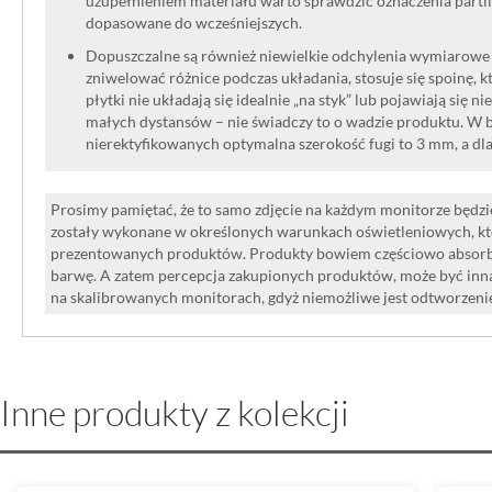
uzupełnieniem materiału warto sprawdzić oznaczenia partii
dopasowane do wcześniejszych.
Dopuszczalne są również niewielkie odchylenia wymiarowe w
zniwelować różnice podczas układania, stosuje się spoinę, kt
płytki nie układają się idealnie „na styk” lub pojawiają się n
małych dystansów – nie świadczy to o wadzie produktu. W br
nierektyfikowanych optymalna szerokość fugi to 3 mm, a dl
Prosimy pamiętać, że to samo zdjęcie na każdym monitorze będzie
zostały wykonane w określonych warunkach oświetleniowych, kt
prezentowanych produktów. Produkty bowiem częściowo absorbują
barwę. A zatem percepcja zakupionych produktów, może być inna
na skalibrowanych monitorach, gdyż niemożliwe jest odtworzen
Inne produkty z kolekcji