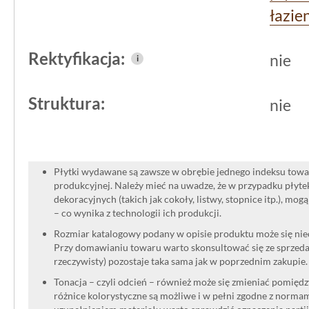
kolorze, ta propozycja marki
Paradyż
z
łazie
mocny, uporządkowany akcent, który 
czasu.
Rektyfikacja:
nie
i
Struktura:
nie
Płytki wydawane są zawsze w obrębie jednego indeksu towar
produkcyjnej. Należy mieć na uwadze, że w przypadku płyt
dekoracyjnych (takich jak cokoły, listwy, stopnice itp.), mog
– co wynika z technologii ich produkcji.
Rozmiar katalogowy podany w opisie produktu może się niec
Przy domawianiu towaru warto skonsultować się ze sprzedaw
rzeczywisty) pozostaje taka sama jak w poprzednim zakupie.
Tonacja – czyli odcień – również może się zmieniać pomięd
różnice kolorystyczne są możliwe i w pełni zgodne z norma