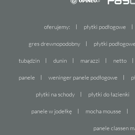
oferujemy:
płytki podłogowe
gres drewnopodobny
płytki podłogo
tubądzin
dunin
marazzi
netto
panele
weninger panele podłogowe
p
płytki na schody
płytki do łazienki
panele w jodełkę
mocha mousse
panele classen m