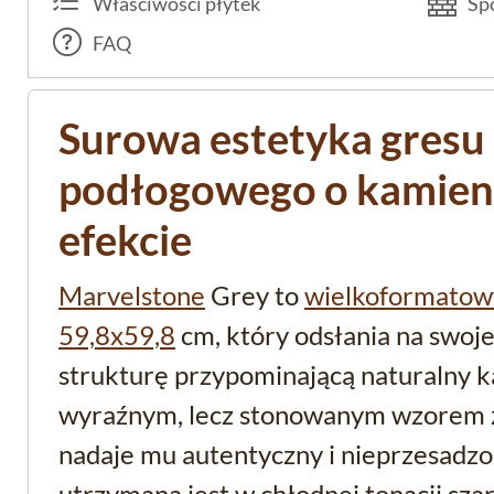
Właściwości płytek
Spo
FAQ
Surowa estetyka gresu
podłogowego o kamie
efekcie
Marvelstone
Grey to
wielkoformatow
59,8x59,8
cm, który odsłania na swoj
strukturę przypominającą naturalny 
wyraźnym, lecz stonowanym wzorem ży
nadaje mu autentyczny i nieprzesadzo
utrzymana jest w chłodnej tonacji sza