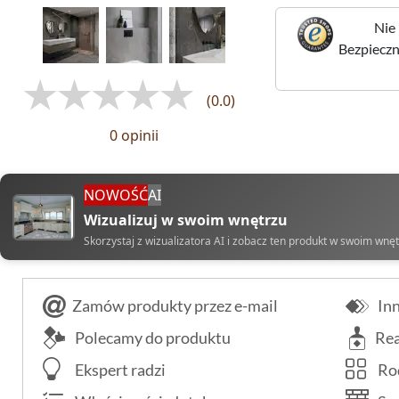
Nie 
Bezpieczne
(0.0)
0 opinii
NOWOŚĆ
AI
Wizualizuj w swoim wnętrzu
Skorzystaj z wizualizatora AI i zobacz ten produkt w swoim wnę
Zamów produkty przez e-mail
Inn
Polecamy do produktu
Rea
Ekspert radzi
Rod