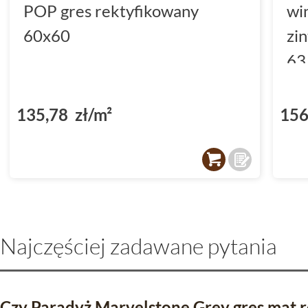
POP gres rektyfikowany
wi
60x60
zi
63
(D
135,78 zł/m²
156
Najczęściej zadawane pytania
Czy Paradyż Marvelstone Grey gres mat 