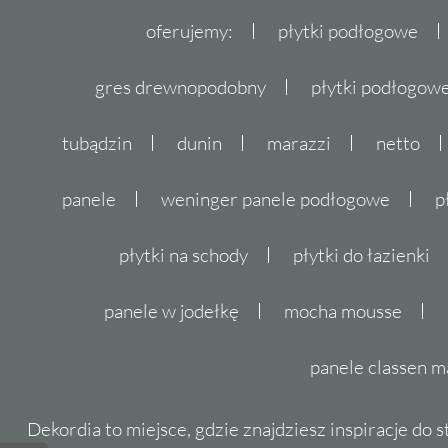
oferujemy:
płytki podłogowe
gres drewnopodobny
płytki podłogo
tubądzin
dunin
marazzi
netto
panele
weninger panele podłogowe
p
płytki na schody
płytki do łazienki
panele w jodełkę
mocha mousse
panele classen m
Dekordia to miejsce, gdzie znajdziesz inspiracje do 