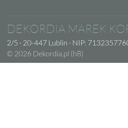
DEKORDIA MAREK KO
2/5
·
20-447 Lublin
·
NIP: 713235776
© 2026 Dekordia.pl (h8)