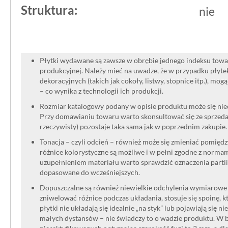
Struktura:
nie
Płytki wydawane są zawsze w obrębie jednego indeksu towar
produkcyjnej. Należy mieć na uwadze, że w przypadku płyt
dekoracyjnych (takich jak cokoły, listwy, stopnice itp.), mog
– co wynika z technologii ich produkcji.
Rozmiar katalogowy podany w opisie produktu może się niec
Przy domawianiu towaru warto skonsultować się ze sprzedaw
rzeczywisty) pozostaje taka sama jak w poprzednim zakupie.
Tonacja – czyli odcień – również może się zmieniać pomięd
różnice kolorystyczne są możliwe i w pełni zgodne z norma
uzupełnieniem materiału warto sprawdzić oznaczenia partii
dopasowane do wcześniejszych.
Dopuszczalne są również niewielkie odchylenia wymiarowe w
zniwelować różnice podczas układania, stosuje się spoinę, kt
płytki nie układają się idealnie „na styk” lub pojawiają się n
małych dystansów – nie świadczy to o wadzie produktu. W br