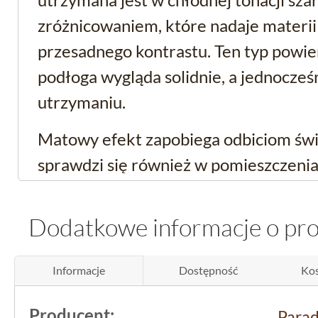
zróżnicowaniem, które nadaje materii 
przesadnego kontrastu. Ten typ powie
podłoga wygląda solidnie, a jednocześ
utrzymaniu.
Matowy efekt zapobiega odbiciom świa
sprawdzi się również w pomieszczeni
sztucznym oświetleniu lub tam, gdzie 
była zbyt lśniąca. To odpowiednie rozw
Dodatkowe informacje o pr
szukają podłogi o prostym, surowym c
przesadnego połysku.
Informacje
Dostępność
Kos
Producent:
Para