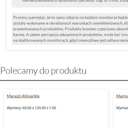
nierektyfikowanych optymalna szerokość fugi to 3 mm, a dl
Prosimy pamiętać, że to samo zdjęcie na każdym monitorze będzie
zostały wykonane w określonych warunkach oświetleniowych, kt
prezentowanych produktów. Produkty bowiem częściowo absorbują
barwę. A zatem percepcja zakupionych produktów, może być inna
na skalibrowanych monitorach, gdyż niemożliwe jest odtworzen
Polecamy do produktu
Marazzi Allmarble
Marma
Wymiary: 60.00 x 120.00 x 1.00
Wymiary