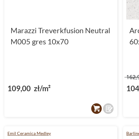
Marazzi Treverkfusion Neutral
Ar
M005 gres 10x70
60
162,
109,00 zł/m²
104
Emil Ceramica Medley
Barlin