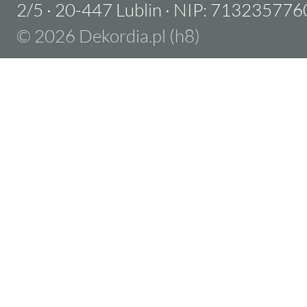
2/5
·
20-447 Lublin
·
NIP: 713235776
© 2026 Dekordia.pl (h8)