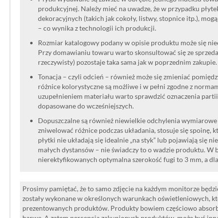
produkcyjnej. Należy mieć na uwadze, że w przypadku płyt
dekoracyjnych (takich jak cokoły, listwy, stopnice itp.), mog
– co wynika z technologii ich produkcji.
Rozmiar katalogowy podany w opisie produktu może się niec
Przy domawianiu towaru warto skonsultować się ze sprzedaw
rzeczywisty) pozostaje taka sama jak w poprzednim zakupie.
Tonacja – czyli odcień – również może się zmieniać pomięd
różnice kolorystyczne są możliwe i w pełni zgodne z norma
uzupełnieniem materiału warto sprawdzić oznaczenia partii
dopasowane do wcześniejszych.
Dopuszczalne są również niewielkie odchylenia wymiarowe w
zniwelować różnice podczas układania, stosuje się spoinę, kt
płytki nie układają się idealnie „na styk” lub pojawiają się n
małych dystansów – nie świadczy to o wadzie produktu. W br
nierektyfikowanych optymalna szerokość fugi to 3 mm, a dl
Prosimy pamiętać, że to samo zdjęcie na każdym monitorze będzie
zostały wykonane w określonych warunkach oświetleniowych, kt
prezentowanych produktów. Produkty bowiem częściowo absorbują
barwę. A zatem percepcja zakupionych produktów, może być inna