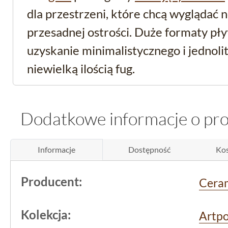
dla przestrzeni, które chcą wyglądać 
przesadnej ostrości. Duże formaty pł
uzyskanie minimalistycznego i jednoli
niewielką ilością fug.
Funkcjonalność i trwał
Dodatkowe informacje o pr
właściwości techniczne
White
Informacje
Dostępność
Kos
Gres podłogowy
Artport White to ma
Producent:
Cera
oznacza, że krawędzie płytek są idealn
Kolekcja:
stworzenie bardzo wąskich fug. Dzięk
Artpo