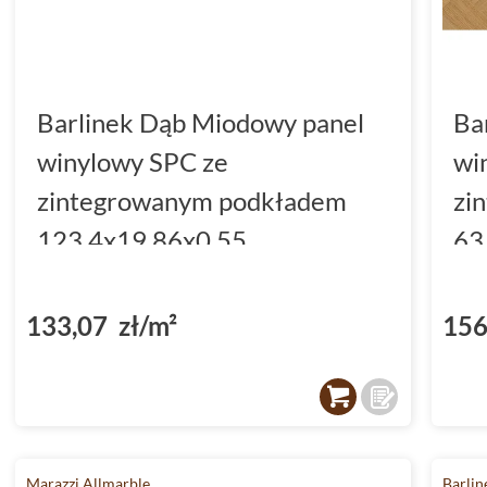
Barlinek Dąb Miodowy panel
Ba
winylowy SPC ze
wi
zintegrowanym podkładem
zi
123.4x19.86x0.55
63
(DP3000004)
(D
133,07 zł/m²
156
Marazzi Allmarble
Barlin