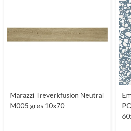
Marazzi Treverkfusion Neutral
Em
M005 gres 10x70
PO
60