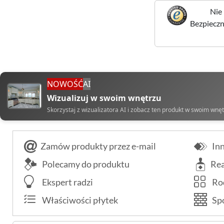
Nie 
Bezpieczne
NOWOŚĆ
AI
Wizualizuj w swoim wnętrzu
Skorzystaj z wizualizatora AI i zobacz ten produkt w swoim wnę
Zamów produkty przez e-mail
Inn
Polecamy do produktu
Rea
Ekspert radzi
Rod
Właściwości płytek
Spo