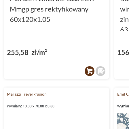
Mmgp gres rektyfikowany
wi
60x120x1.05
zi
63
(D
255,58 zł/m²
156
Marazzi Treverkfusion
Emil 
Wymiary: 10.00 x 70.00 x 0.80
Wymiary