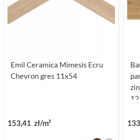
Emil Ceramica Mimesis Ecru
Ba
Chevron gres 11x54
pa
zi
12
(D
153,41 zł/m²
133