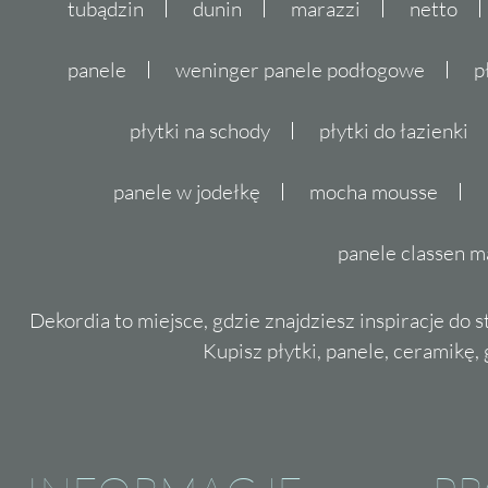
tubądzin
dunin
marazzi
netto
panele
weninger panele podłogowe
p
płytki na schody
płytki do łazienki
panele w jodełkę
mocha mousse
panele classen m
Dekordia to miejsce, gdzie znajdziesz inspiracje do 
Kupisz płytki, panele, ceramikę, g