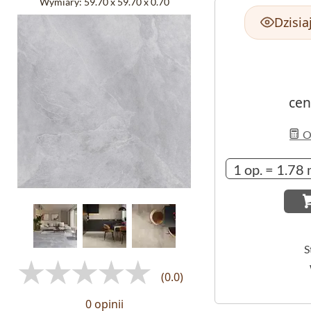
Wymiary:
59.70 x 59.70 x 0.70
Dzisia
cen
Ob
S
(0.0)
0 opinii