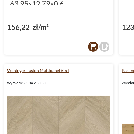
63.95x12.79x0.6
(DP5000034)
156,22 zł/m²
123
Weninger Fusion Multipanel 5in1
Barlin
Wymiary: 71.84 x 30.50
Wymiar