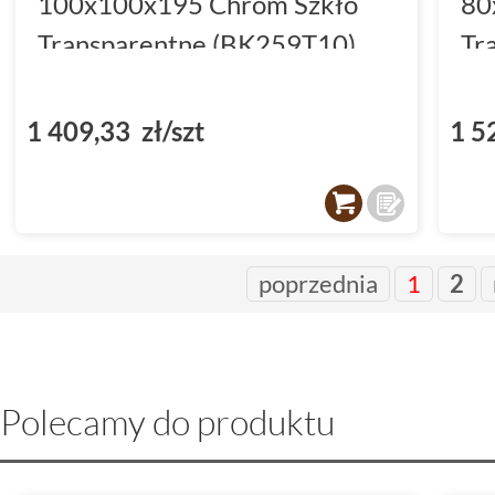
100x100x195 Chrom Szkło
80
Transparentne (BK259T10)
Tr
(B
1 409,33 zł/szt
1 5
poprzednia
1
2
Polecamy do produktu