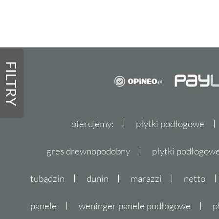
FILTRY
oferujemy:
płytki podłogowe
gres drewnopodobny
płytki podłogo
tubądzin
dunin
marazzi
netto
panele
weninger panele podłogowe
p