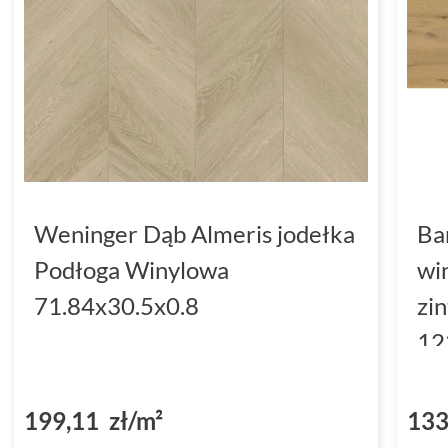
Weninger Dąb Almeris jodełka
Ba
Podłoga Winylowa
wi
71.84x30.5x0.8
zi
12
(D
199,11 zł/m²
133