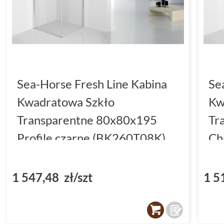
Sea-Horse Fresh Line Kabina
Se
Kwadratowa Szkło
Kw
Transparentne 80x80x195
Tr
Profile czarne (BK260T08K)
Ch
1 547,48 zł/szt
1 5