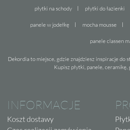
płytki na schody
płytki do łazienki
panele w jodełkę
mocha mousse
panele classen m
Dekordia to miejsce, gdzie znajdziesz inspiracje do 
Kupisz płytki, panele, ceramikę, g
INFORMACJE
P
Koszt dostawy
Płyt
Czas realizacji zamówienia
Pane