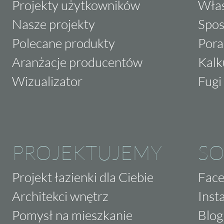
Projekty użytkowników
Właś
Nasze projekty
Spos
Polecane produkty
Pora
Aranżacje producentów
Kalk
Wizualizator
Fugi 
PROJEKTUJEMY
SO
Projekt łazienki dla Ciebie
Fac
Architekci wnętrz
Inst
Pomysł na mieszkanie
Blog