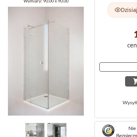
Wymiary:
90.00 x 90.00
Dzisia
cen
Wysył
Nie 
Bezpieczne