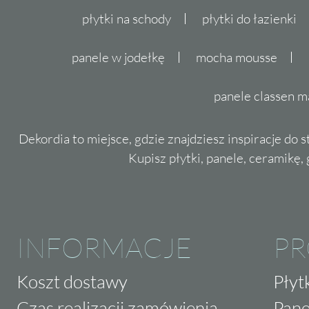
płytki na schody
płytki do łazienki
panele w jodełkę
mocha mousse
panele classen m
Dekordia to miejsce, gdzie znajdziesz inspiracje do 
Kupisz płytki, panele, ceramikę, g
INFORMACJE
P
Koszt dostawy
Płyt
Czas realizacji zamówienia
Pane