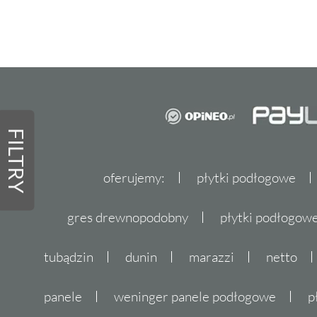
FILTRY
oferujemy:
płytki podłogowe
gres drewnopodobny
płytki podłogo
tubądzin
dunin
marazzi
netto
panele
weninger panele podłogowe
p