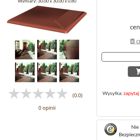
Wymiary:
30.00 x 30.00 x 0.80
cen
Ob
Wysyłka:
zapytaj
(0.0)
0 opinii
Nie 
Bezpieczne