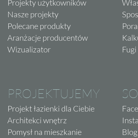
Projekty użytkowników
Właś
Nasze projekty
Spos
Polecane produkty
Pora
Aranżacje producentów
Kalk
Wizualizator
Fugi 
PROJEKTUJEMY
SO
Projekt łazienki dla Ciebie
Fac
Architekci wnętrz
Inst
Pomysł na mieszkanie
Blog