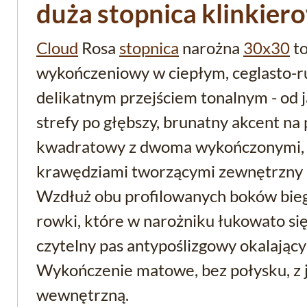
duża stopnica klinkier
Cloud
Rosa
stopnica
narożna
30x30
to
wykończeniowy w ciepłym, ceglasto-r
delikatnym przejściem tonalnym - od j
strefy po głębszy, brunatny akcent na 
kwadratowy z dwoma wykończonymi, 
krawędziami tworzącymi zewnętrzny 
Wzdłuż obu profilowanych boków bieg
rowki, które w narożniku łukowato się
czytelny pas antypoślizgowy okalający
Wykończenie matowe, bez połysku, z je
wewnętrzną.