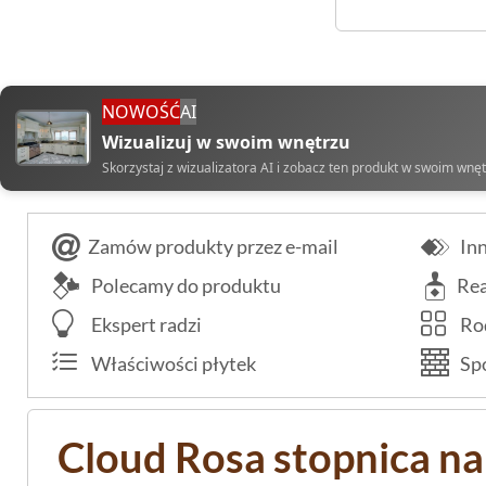
NOWOŚĆ
AI
Wizualizuj w swoim wnętrzu
Skorzystaj z wizualizatora AI i zobacz ten produkt w swoim wnę
Zamów produkty przez e-mail
Inn
Polecamy do produktu
Rea
Ekspert radzi
Rod
Właściwości płytek
Spo
Cloud Rosa stopnica na