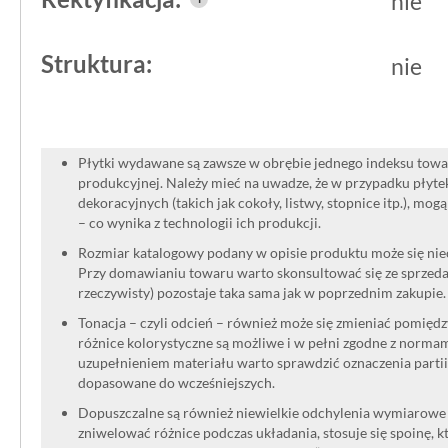
nie
Struktura:
nie
Płytki wydawane są zawsze w obrębie jednego indeksu towar
produkcyjnej. Należy mieć na uwadze, że w przypadku płyt
dekoracyjnych (takich jak cokoły, listwy, stopnice itp.), mog
– co wynika z technologii ich produkcji.
Rozmiar katalogowy podany w opisie produktu może się niec
Przy domawianiu towaru warto skonsultować się ze sprzedaw
rzeczywisty) pozostaje taka sama jak w poprzednim zakupie.
Tonacja – czyli odcień – również może się zmieniać pomięd
różnice kolorystyczne są możliwe i w pełni zgodne z norma
uzupełnieniem materiału warto sprawdzić oznaczenia partii
dopasowane do wcześniejszych.
Dopuszczalne są również niewielkie odchylenia wymiarowe w
zniwelować różnice podczas układania, stosuje się spoinę, kt