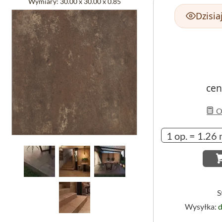
Wymiary:
30.00 x 30.00 x 0.85
Dzisia
cen
Ob
S
Wysyłka:
d