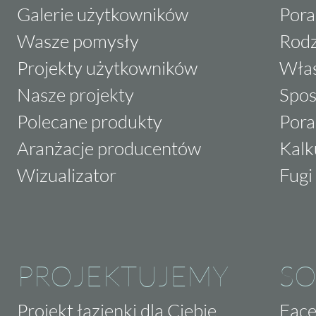
Galerie użytkowników
Pora
Wasze pomysły
Rodz
Projekty użytkowników
Właś
Nasze projekty
Spos
Polecane produkty
Pora
Aranżacje producentów
Kalk
Wizualizator
Fugi 
PROJEKTUJEMY
SO
Projekt łazienki dla Ciebie
Fac