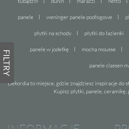
tubądzin
dunin
marazzi
netto
panele
weninger panele podłogowe
p
płytki na schody
płytki do łazienki
panele w jodełkę
mocha mousse
FILTRY
panele classen m
Dekordia to miejsce, gdzie znajdziesz inspiracje do 
Kupisz płytki, panele, ceramikę, g
INFORMACJE
P