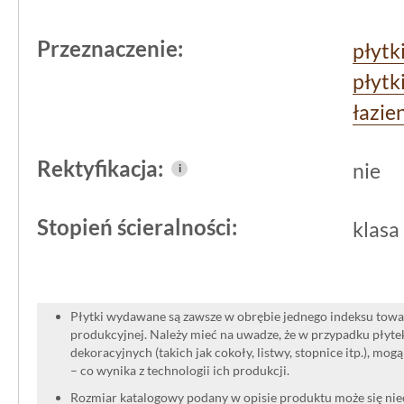
wykończeń, a faktura podkreśla prakty
Przeznaczenie:
płytk
płytk
łazie
Rektyfikacja:
nie
i
Stopień ścieralności:
klasa
Płytki wydawane są zawsze w obrębie jednego indeksu towar
produkcyjnej. Należy mieć na uwadze, że w przypadku płyt
dekoracyjnych (takich jak cokoły, listwy, stopnice itp.), mog
– co wynika z technologii ich produkcji.
Rozmiar katalogowy podany w opisie produktu może się niec