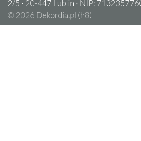
2/5
·
20-447 Lublin
·
NIP: 713235776
© 2026 Dekordia.pl (h8)