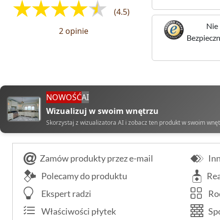
(4.5)
Nie 
2 opinie
Bezpieczne
NOWOŚĆ
AI
Wizualizuj w swoim wnętrzu
Skorzystaj z wizualizatora AI i zobacz ten produkt w swoim wnę
Zamów produkty przez e-mail
Inn
Polecamy do produktu
Rea
Ekspert radzi
Rod
Właściwości płytek
Spo