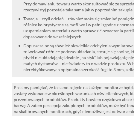
Przy domawianiu towaru warto skonsultować się ze sprzedaw
rzeczywisty) pozostaje taka sama jak w poprzednim zakupie.
Tonacja – czyli odcień – również może się zmieniać pomięd
różnice kolorystyczne są możliwe i w pełni zgodne z norma
uzupełnieniem materiału warto sprawdzić oznaczenia partii
dopasowane do wcześniejszych.
Dopuszczalne są również niewielkie odchylenia wymiarowe w
zniwelować różnice podczas układania, stosuje się spoinę, kt
płytki nie układają się idealnie „na styk” lub pojawiają się n
małych dystansów – nie świadczy to o wadzie produktu. W br
nierektyfikowanych optymalna szerokość fugi to 3 mm, a dl
Prosimy pamiętać, że to samo zdjęcie na każdym monitorze będzie
zostały wykonane w określonych warunkach oświetleniowych, kt
prezentowanych produktów. Produkty bowiem częściowo absorbują
barwę. A zatem percepcja zakupionych produktów, może być inna
na skalibrowanych monitorach, gdyż niemożliwe jest odtworzen