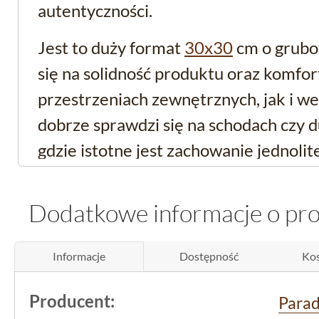
autentyczności.
Jest to duży format
30x30
cm o gruboś
się na solidność produktu oraz komf
przestrzeniach zewnętrznych, jak i w
dobrze sprawdzi się na schodach czy 
gdzie istotne jest zachowanie jednolite
pozbawionego charakteru wyglądu.
Dodatkowe informacje o pr
Funkcjonalność i bezp
użytkowania
Informacje
Dostępność
Kos
Brązowy klinkier
antypoślizgowy
na s
Producent:
Para