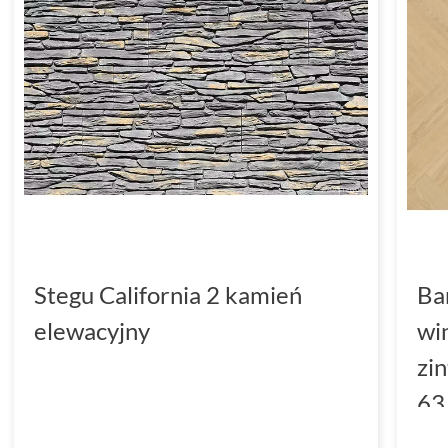
Stegu California 2 kamień
Ba
elewacyjny
wi
zi
63
(D