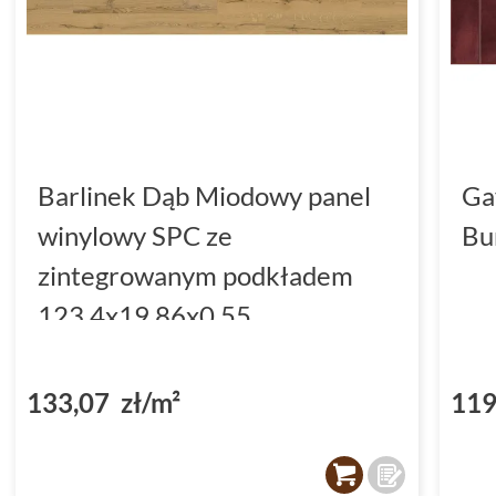
Barlinek Dąb Miodowy panel
Ga
winylowy SPC ze
Bu
zintegrowanym podkładem
123.4x19.86x0.55
(DP3000004)
133,07 zł/m²
119