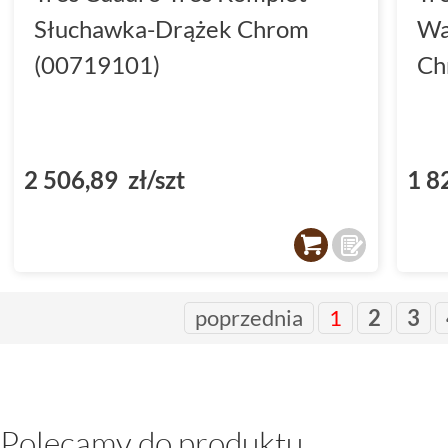
Słuchawka-Drążek Chrom
Wa
(00719101)
Ch
2 506,89 zł/szt
1 8
poprzednia
1
2
3
Polecamy do produktu