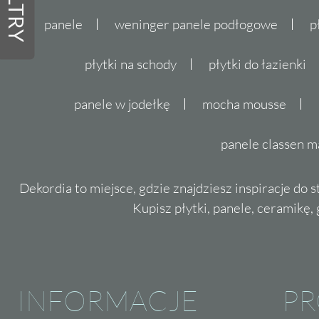
FILTRY
panele
weninger panele podłogowe
p
płytki na schody
płytki do łazienki
panele w jodełkę
mocha mousse
panele classen m
Dekordia to miejsce, gdzie znajdziesz inspiracje do 
Kupisz płytki, panele, ceramikę, g
INFORMACJE
P