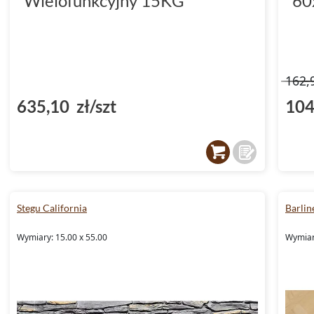
Wielofunkcyjny 15KG
60
162,
635,10 zł/szt
104
Stegu California
Barlin
Wymiary: 15.00 x 55.00
Wymiar