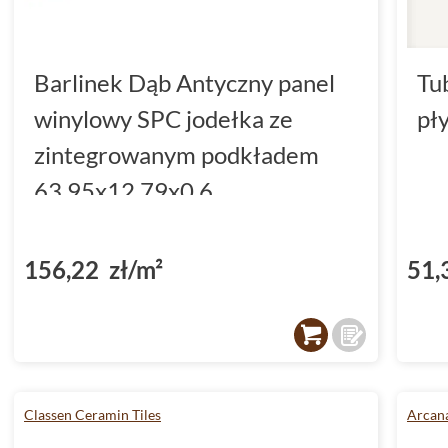
Barlinek Dąb Antyczny panel
Tu
winylowy SPC jodełka ze
pł
zintegrowanym podkładem
63.95x12.79x0.6
(DP5000034)
156,22 zł/m²
51,
Classen Ceramin Tiles
Arcana