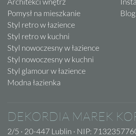
Architekci wnętrz
Inst
Pomysł na mieszkanie
Blog
Styl retro w łazience
Styl retro w kuchni
Styl nowoczesny w łazience
Styl nowoczesny w kuchni
Styl glamour w łazience
Modna łazienka
DEKORDIA MAREK KO
2/5
·
20-447 Lublin
·
NIP: 713235776